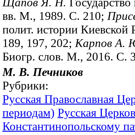
Щапов Я. Н.
Государство 
вв. М., 1989. С. 210;
Присё
полит. истории Киевской Р
189, 197, 202;
Карпов А. 
Биогр. слов. М., 2016. С. 
М. В. Печников
Рубрики:
Русская Православная Цер
периодам)
Русская Церков
Константинопольскому пат