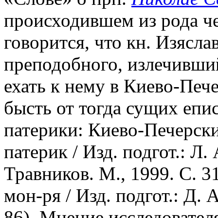
происходившем из рода че
говорится, что кн. Изясла
преподобного, излечивший
ехать к нему в Киево-Печ
бысть от тогда сущих епи
патерики: Киево-Печерск
патерик / Изд. подгот.: Л.
Травников. М., 1999. С. 
мон-ря / Изд. подгот.: Д. 
86). Мнение исследователя