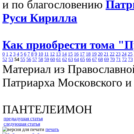
и по благословению
Патр
Руси Кирилла
Как приобрести тома "
0
1
2
3
4
5
6
7
8
9
10
11
12
13
14
15
16
17
18
19
20
21
22
23
24
25
52
53
54
55
56
57
58
59
60
61
62
63
64
65
66
67
68
69
70
71
72
73
Материал из Православно
Патриарха Московского и
ПАНТЕЛЕИМОН
предыдущая статья
следующая статья
печать