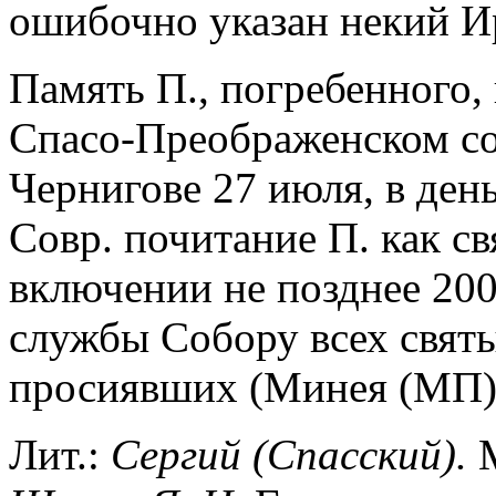
ошибочно указан некий Ир
Память П., погребенного,
Спасо-Преображенском со
Чернигове 27 июля, в ден
Совр. почитание П. как св
включении не позднее 2002
службы Собору всех святы
просиявших (Минея (МП). 
Лит.:
Сергий (Спасский).
М