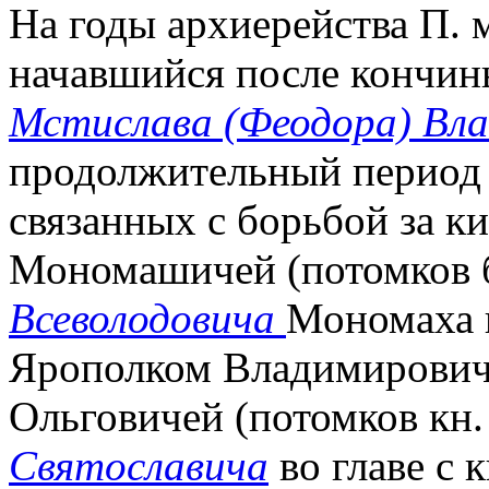
На годы архиерейства П. 
начавшийся после кончины
Мстислава (Феодора) Вл
продолжительный период
связанных с борьбой за к
Мономашичей (потомков б
Всеволодовича
Мономаха в
Ярополком Владимирович
Ольговичей (потомков кн
Святославича
во главе с 