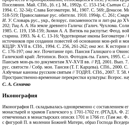
Поселянин. Май. СПб., [б. г.]. М., 1992р. С. 153-154;
Сытин С. Д
1994. С. 32-34); Слава Богоматери. М., 1907. С. 569;
Денисов.
Мо
518-519; Православные рус. обители. 1910. 1994р. С. 261;
Смирн
И. У.
Словарь рус., укр., белорус. письменности и лит-ры до XVII
202;
Тиц А. А.
На земле древнего Галича: (Галич. Чухлома. Солиг
1985. С. 119, 158-159;
Зимин А. А.
Витязь на распутье: Феод. вой
старина. 1993. № 4. С. 13-16; Чудотворные иконы Богоматери / Со
источников при создании повестей об основании мон-рей и мо
КЦДР: XVII в. СПб., 1994. С. 256, 261-262;
она же.
К истории п
С. 176-197;
она же.
Почитание прп. Паисия Галицкого и Овиновс
Галичский край: Летописи. Восп. Фотодок-ты. Галич, 1995. С. 
Паисьев мон-рь по документам XV-XVII вв. // РД. 2001. Вып. 7.
рус. святости / Собр. мон. Таисия (Т. Г. Карцева). СПб., 2000. С
Азбучные каноны русским святым // ТОДРЛ. СПб., 2007. Т. 58. 
Пространственно-временные перекрестки культуры: Всерос. науч
С. А. Семячко
Иконография
Иконография П. складывалась одновременно с составлением его
монастырей и храмов Галичского у. 1701-1702 гг. (РГАДА. Ф. 23
отмеченных в монастырских описях 1701 и 1766 гг. (Там же. Ф.
с фигурой П. в молении Божией Матери, образ Господа Вседер