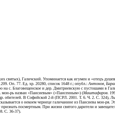
омских святых), Галичский. Упоминается как игумен и «отецъ ду
09. Оп. 77. Ед. хр. 20280, список 1648 г.; опубл.:
Антонов, Бара
на с. Благовещенское и дер. Дмитриевскую с пустошами в Галич
гг. мон-рь назван «Паисиевым» («Паисеиным») (
Маштафаров.
199
бителей. В Софийской 2-й (ПСРЛ. 2001. Т. 6. Ч. 2. С. 324), Льв
 рассказывается о некоем чернеце галичанине из Паисиева мон-ря
ет признать посмертным. При жизни святого дарители и завеща
8. С. 36-37).