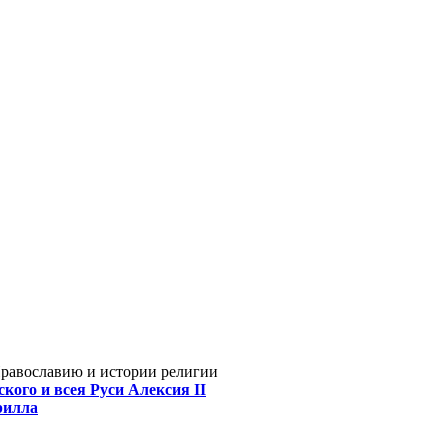
Православию и истории религии
кого и всея Руси Алексия II
рилла