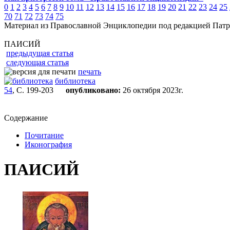
0
1
2
3
4
5
6
7
8
9
10
11
12
13
14
15
16
17
18
19
20
21
22
23
24
25
70
71
72
73
74
75
Материал из Православной Энциклопедии под редакцией Патр
ПАИСИЙ
предыдущая статья
следующая статья
печать
библиотека
54
, С. 199-203
опубликовано:
26 октября 2023г.
Содержание
Почитание
Иконография
ПАИСИЙ