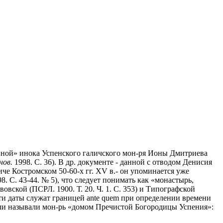
шевной» инока Успенского галичского мон-ря Ионы Дмитриева
нов.
1998. С. 36). В др. документе - данной с отводом Денисия
е Костромском 50-60-х гг. XV в.- он упоминается уже
8. С. 43-44. № 5), что следует понимать как «монастырь,
овской (ПСРЛ. 1900. Т. 20. Ч. 1. С. 353) и Типографской
. Эти даты служат границей ante quem при определении времени
тели называли мон-рь «домом Пречистой Богородицы Успения»: