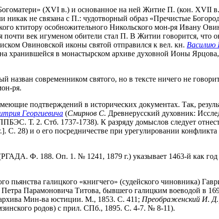
оматери» (XVI в.) и основанное на ней Житие П. (кон. XVII в.)
ели никак не связана с П.: чудотворный образ «Пречистые Богор
ого ктитору особножительного Никольского мон-ря Ивану Овину,
тя почти век игуменом обители стал П. В Житии говорится, что
иском Овиновской иконы святой отправился к вел. кн.
Василию I
на хранившейся в монастырском архиве духовной Ионы Ярцова, 
рый назван современником святого, но в тексте ничего не гово
мон-ря.
имеющие подтверждений в исторических документах. Так, резуль
итрия Георгиевича
(
Смирнов С.
Древнерусский духовник: Исслед. 
 ППБЭС. Т. 2. Стб. 1737-1738). К разряду домыслов следует отн
. г.]. С. 28) и о его посредничестве при урегулировании конфли
ГАДА. Ф. 188. Оп. 1. № 1241, 1879 г.) указывает 1463-й как го
го пьянства галицкого «книгчего» (судейского чиновника) Гаври
а Петра Парамоновича Титова, бывшего галицким воеводой в 1696
архива Мин-ва юстиции. М., 1853. С. 411;
Преображенский И. Д.,
инского родов) с прил. СПб., 1895. С. 4-7. № 8-11).