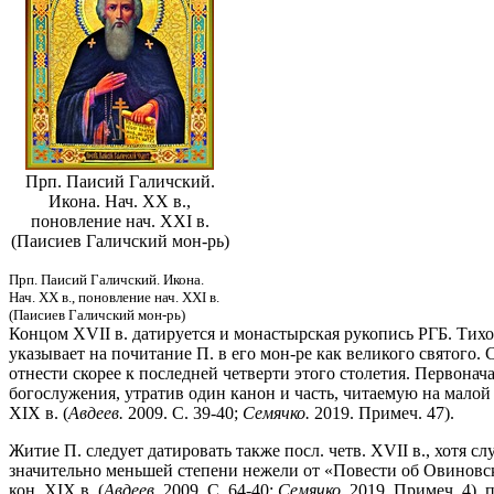
Прп. Паисий Галичский.
Икона. Нач. XX в.,
поновление нач. XXI в.
(Паисиев Галичский мон-рь)
Прп. Паисий Галичский. Икона.
Нач. XX в., поновление нач. XXI в.
(Паисиев Галичский мон-рь)
Концом XVII в. датируется и монастырская рукопись РГБ. Тих
указывает на почитание П. в его мон-ре как великого святого.
отнести скорее к последней четверти этого столетия. Первонач
богослужения, утратив один канон и часть, читаемую на малой в
XIX в. (
Авдеев.
2009. С. 39-40;
Семячко.
2019. Примеч. 47).
Житие П. следует датировать также посл. четв. XVII в., хотя 
значительно меньшей степени нежели от «Повести об Овиновско
кон. XIX в. (
Авдеев.
2009. С. 64-40;
Семячко.
2019. Примеч. 4), 