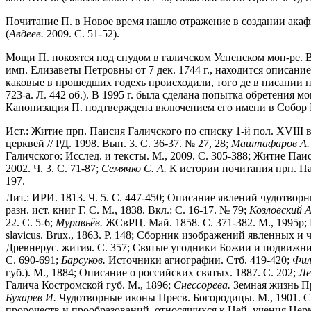
Почитание П. в Новое время нашло отражение в создании акафи
(
Авдеев.
2009. С. 51-52).
Мощи П. покоятся под спудом в галичском Успенском мон-ре. 
имп. Елизаветы Петровны от 7 дек. 1744 г., находится описани
каковые в прошедших годехъ происходили, того де в писании не
723-а. Л. 442 об.). В 1995 г. была сделана попытка обретения 
Канонизация П. подтверждена включением его имени в Собор К
Ист.: Житие прп. Паисия Галичского по списку 1-й пол. XVIII в. /
церквей // РД. 1998. Вып. 3. С. 36-37. № 27, 28;
Маштафаров А. 
Галичского: Исслед. и тексты. М., 2009. С. 305-388; Житие Паис
2002. Ч. 3. С. 71-87;
Семячко С. А.
К истории почитания прп. Паи
197.
Лит.: ИРИ. 1813. Ч. 5. С. 447-450; Описание явлений чудотворн
разн. ист. книг Г. С. М., 1838. Вкл.: С. 16-17. № 79;
Козловский А
22. С. 5-6;
Муравьёв.
ЖСвРЦ. Май. 1858. С. 371-382. М., 1995р; 
slavicus. Brux., 1863. P. 148; Сборник изображений явленных 
Древнерус. жития. С. 357; Святые угодники Божии и подвижники
С. 690-691;
Барсуков.
Источники агиографии. Стб. 419-420;
Фил
губ.). М., 1884; Описание о российских святых. 1887. С. 202;
Ле
Галича Костромской губ. М., 1896;
Снессорева.
Земная жизнь Пр
Бухарев И.
Чудотворные иконы Пресв. Богородицы. М., 1901. С. 
пророчеств и прообразований, относящихся к Ней, учения Церкви