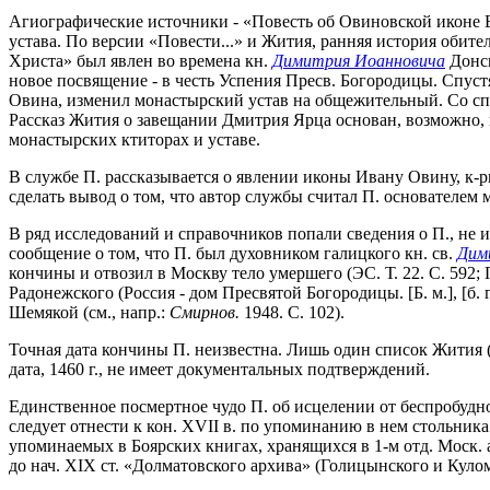
Агиографические источники - «Повесть об Овиновской иконе Бог
устава. По версии «Повести...» и Жития, ранняя история обит
Христа» был явлен во времена кн.
Димитрия Иоанновича
Донск
новое посвящение - в честь Успения Пресв. Богородицы. Спус
Овина, изменил монастырский устав на общежительный. Со сп
Рассказ Жития о завещании Дмитрия Ярца основан, возможно, 
монастырских ктиторах и уставе.
В службе П. рассказывается о явлении иконы Ивану Овину, к-
сделать вывод о том, что автор службы считал П. основателем 
В ряд исследований и справочников попали сведения о П., не 
сообщение о том, что П. был духовником галицкого кн. св.
Дим
кончины и отвозил в Москву тело умершего (ЭС. Т. 22. С. 592;
Радонежского (Россия - дом Пресвятой Богородицы. [Б. м.], [б
Шемякой (см., напр.:
Смирнов.
1948. С. 102).
Точная дата кончины П. неизвестна. Лишь один список Жития (Р
дата, 1460 г., не имеет документальных подтверждений.
Единственное посмертное чудо П. об исцелении от беспробудно
следует отнести к кон. XVII в. по упоминанию в нем стольник
упоминаемых в Боярских книгах, хранящихся в 1-м отд. Моск. 
до нач. XIX ст. «Долматовского архива» (Голицынского и Куломз