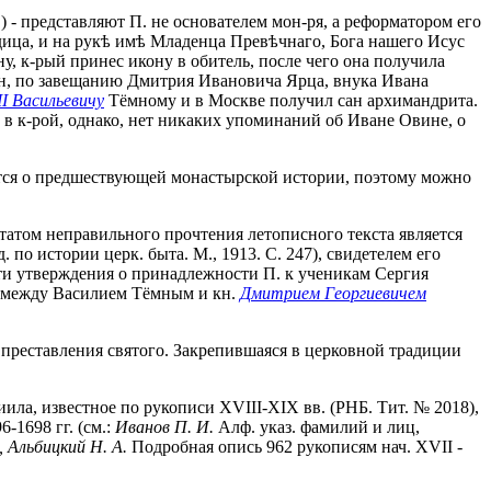
 - представляют П. не основателем мон-ря, а реформатором его
одица, и на рукѣ имѣ Младенца Превѣчнаго, Бога нашего Исус
 к-рый принес икону в обитель, после чего она получила
 он, по завещанию Дмитрия Ивановича Ярца, внука Ивана
I Васильевичу
Тёмному и в Москве получил сан архимандрита.
в к-рой, однако, нет никаких упоминаний об Иване Овине, о
рится о предшествующей монастырской истории, поэтому можно
татом неправильного прочтения летописного текста является
по истории церк. быта. М., 1913. С. 247), свидетелем его
ести утверждения о принадлежности П. к ученикам Сергия
кта между Василием Тёмным и кн.
Дмитрием Георгиевичем
д преставления святого. Закрепившаяся в церковной традиции
ила, известное по рукописи XVIII-XIX вв. (РНБ. Тит. № 2018),
-1698 гг. (см.:
Иванов П. И.
Алф. указ. фамилий и лиц,
 Альбицкий Н. А.
Подробная опись 962 рукописям нач. XVII -