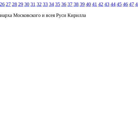
26
27
28
29
30
31
32
33
34
35
36
37
38
39
40
41
42
43
44
45
46
47
4
иарха Московского и всея Руси Кирилла