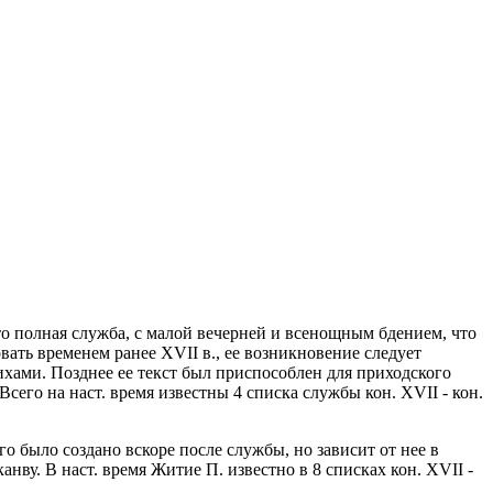
то полная служба, с малой вечерней и всенощным бдением, что
вать временем ранее XVII в., ее возникновение следует
ихами. Позднее ее текст был приспособлен для приходского
Всего на наст. время известны 4 списка службы кон. XVII - кон.
о было создано вскоре после службы, но зависит от нее в
ву. В наст. время Житие П. известно в 8 списках кон. XVII -