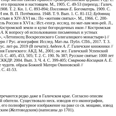
его прошлом и настоящем. М., 1905. С. 49-53 (переизд.: Галич,
08. Т. 2. Кн. 1. С. 893-894;
Поселянин Е.
Богоматерь. 1909. С.
м. В. П. Потёмкина. 1948. Т. 9. Вып. 1. С. 81-112;
Будовниц
тьян в XIV-XVI вв.: По «житиям святых». М., 1966. С. 200-
ь России в XVI в.: Ист.-геогр. исслед. по мат-лам мон-рей. Л.,
Костромской земли и культ богородичных икон // Костромская
 А.
К вопросу об использовании письменных и устных
, «Летописец Воскресенского Солигалицкого монастыря») //
// Рус. агиография: Исслед. Мат-лы. Публ. СПб., 2017. Т. 3.
. лит-ра. 2019 (В печати);
Авдеев А. Г.
Галичские книжники //
ия Галичского: АКД. М., 2001;
он же.
Галичский Успенский
3. С. 405, 453, 505; Т. 2. С. 190. № 387; Русские святые: 1000 лет
ККДР. 2004. Вып. 3. Ч. 4. С. 399-405;
Смирнова-Косицкая А. Е.
 чудотв. образа Божией Матери Овиновской //
 С. 41-53.
тречаются редко даже в Галичском крае. Согласно описям
вой обители. Существовало неск. изводов его иконографии,
, его полнофигурное изображение на раке со св. мощами, извод
ким (Желтоводским) (написаны до 1701).