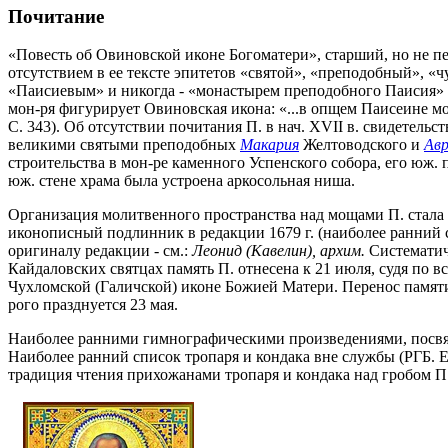
Почитание
«Повесть об Овиновской иконе Богоматери», старший, но не пе
отсутствием в ее тексте эпитетов «святой», «преподобный», «
«Паисиевым» и никогда - «монастырем преподобного Паисия» (ил
мон-ря фигурирует Овиновская икона: «...в опщем Паисеине мон
С. 343). Об отсутствии почитания П. в нач. XVII в. свидетельс
великими святыми преподобных
Макария
Желтоводского и
Авр
строительства в мон-ре каменного Успенского собора, его юж. 
юж. стене храма была устроена аркосольная ниша.
Организация молитвенного пространства над мощами П. стала 1
иконописный подлинник в редакции 1679 г. (наиболее ранний с
оригиналу редакции - см.:
Леонид (Кавелин), архим.
Систематиче
Кайдаловских святцах память П. отнесена к 21 июля, судя по 
Чухломской (Галичской) иконе Божией Матери. Перенос памяти 
рого празднуется 23 мая.
Наиболее ранними гимнографическими произведениями, посвяще
Наиболее ранний список тропаря и кондака вне службы (РГБ. Ег
традиция чтения прихожанами тропаря и кондака над гробом П.