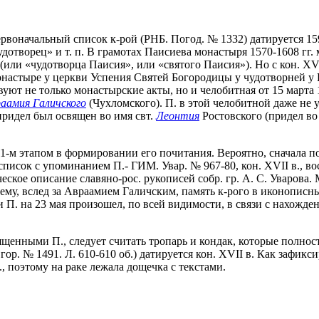
рвоначальный список к-рой (РНБ. Погод. № 1332) датируется 159
чудотворец» и т. п. В грамотах Паисиева монастыря 1570-1608 г
и «чудотворца Паисия», или «святого Паисия»). Но с кон. XVI в
астыре у церкви Успения Святей Богородицы у чудотворней у Гали
твуют не только монастырские акты, но и челобитная от 15 марта 
аамия Галичского
(Чухломского). П. в этой челобитной даже не 
придел был освящен во имя свт.
Леонтия
Ростовского (придел во
-м этапом в формировании его почитания. Вероятно, сначала по
писок с упоминанием П.- ГИМ. Увар. № 967-80, кон. XVII в., в
ское описание славяно-рос. рукописей собр. гр. А. С. Уварова. М
всему, вслед за Авраамием Галичским, память к-рого в иконопис
П. на 23 мая произошел, по всей видимости, в связи с нахожден
нными П., следует считать тропарь и кондак, которые полност
ор. № 1491. Л. 610-610 об.) датируется кон. XVII в. Как зафик
, поэтому на раке лежала дощечка с текстами.