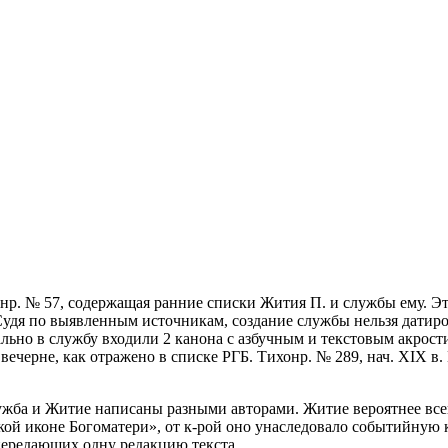
онр. № 57, содержащая ранние списки Жития П. и службы ему. Э
 Судя по выявленным источникам, создание службы нельзя датиро
ально в службу входили 2 канона с азбучным и текстовым акрост
ечерне, как отражено в списке РГБ. Тихонр. № 289, нач. XIX в. 
служба и Житие написаны разными авторами. Житие вероятнее всег
й иконе Богоматери», от к-рой оно унаследовало событийную кан
передающих одну редакцию текста.