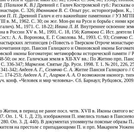
. [Палилов К. В.]
Древний г. Галич Костромской губ.: Рассказы о 
настыри. С. 326;
Иконников В. С.
Опыт рус. историографии. К., 19
ов П. П.
Древний Галич и его важнейшие памятники // УЗ МГПИ и
I в. М., 1962. С. 30;
он же.
Мон-ри на Руси и борьба с ними крес
алич). М., 1971. С. 18-22;
Ивина Л. И.
Внутреннее освоение земел
на в России XV в. М., 1991. С. 18, 156;
Каткова С.
Ист. деятели 
ст.: А. А. Воронова, Е. Г. Соколова. М., 1993. С. 93;
Семячко С.
настырских летописцев («Повесть о Тверском Отроче монастыре»
очитания прп. Паисия Галицкого и Овиновской иконы Богоматери 
кой иконы Богоматери: метаморфозы исторической памяти // Рус
48-50;
он же.
Галичская земля в XII-XV вв.: По Житию прп. Паис
 С. 336-347;
Маркелов.
Святые Др. Руси. 1998. Т. 1. № 201, 226, 25
. 341-342;
Авдеев А. Г., Семячко С. А.
Житие Паисия Галицкого // С
С. 174-253;
Авдеев А. Г., Агарков А. А.
О возможном иконогр. типе
. конф. «Человек и мир человека». Сб. Барнаул; Рубцовск, 2009.
 Жития, в период не ранее посл. четв. XVII в. Иконы святого вс
7. Оп. 1. Ч. 1. Д. 23), изображения П. имелись только в Паисие
 280. Оп. 3. Д. 440). В документах упомянуты поясные образы П.
жителя на престоле с припадающими П. и прп. Макарием Унженс