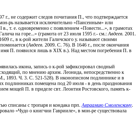
7 г., не содержит следов почитания П., что подтверждается
г. мон-рь называется исключительно «Паисеиным» или
., т. е. одновременно с появлением «Повести...», в грамотах
ча на горе...» (грамота от 23 июля 1595 г.- см.:
Авдеев.
2001.
1609 г., в к-рой жители Галичского у. называют своими
упоминается (
Авдеев.
2009. С. 76). В 1646 г., после окончания
 имя П. появился лишь в XIX в.). Над местом погребения П. в
явилась икона, запись о к-рой зафиксировал сводный
осходящий, по мнению архим. Леонида, непосредственно к
., 1893. Ч. 3. С. 521-528). В иконописном подлиннике и в
ных подлинниках помещена под 20 июля - в день празднования
ием мощей П. в приделе свт. Леонтия Ростовского, память к-
ью списаны с тропаря и кондака прп.
Авраамию Смоленскому
.
сировало «Чудо о книгчии Гаврииле», в мон-ре существовала