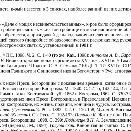
ста, к-рый известен в 3 списках, наиболее ранний из них датир
В «Деле о мощах несвидетельствованных», к-рое было сформиров
е гробницы святого: «...на той гробнице на доске написанной об
 обретается, а приходящей де народ, какия исцеления получаютъ
мощей святого (подробнее об археологических раскопках под руков
остромских святых, установленный в 1981 г.
/ ПС. 1898. Ч. 2. С. 1-40 (то же: Каз., 1898);
Антонов А. В., Бара
В.
Вновь открытые монастырские акты XV - нач. XVII в. // Там ж
ия Галицкого / Подгот.: С. А. Семячко // БЛДР. Т. 17: XVII в. СПб
сия Галицкого и Овиновской иконы Богоматери // Рус. агиография
ых икон Пресв. Богородицы с показанием времени, когда оные слу
.
Взгляд на историю Костромы. М., 1840. С. 52-55, 142-144; Ист.
Памятная кн. Костромской губ., 1862 г. Кострома, 1862. С. 330-
и чудотворных икон Пресв. Богородицы, в Православной Церкви п
 костромские, их жизнь, подвиги, кончина и чудеса. Кострома, 
арет (Гумилевский).
РСв. 1882. Т. 2. С. 156-158;
Мухин В.
Воспоми
онид (Кавелин).
Св. Русь. С. 192-193;
Палилов К.
Житие прп. Паис
есв. Богородицы. 1898. С. 399;
Любинецкий Н. А.
Землевладение 
98 (переизд.: М., 1994);
Голубинский.
Канонизация святых. С. 14
 о Ней и чудотв. икон Ее. М., 19043. С. 304; М., 1990р; Полное