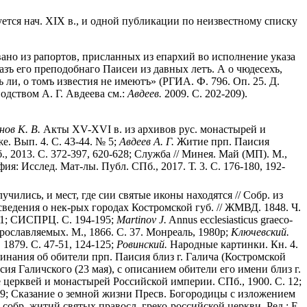
уется нач. XIX в., и одной публикации по неизвестному списку
ано из рапортов, присланных из епархий во исполнение указа
разъ его преподобнаго Паисеи из давных летъ. А о чюдесехъ,
 ли, о томъ известия не имеютъ» (РГИА. Ф. 796. Оп. 25. Д.
одством А. Г. Авдеева см.:
Авдеев.
2009. С. 202-209).
нов К. В.
Акты XV-XVI в. из архивов рус. монастырей и
е. Вып. 4. С. 43-44. № 5;
Авдеев А. Г.
Житие прп. Паисия
., 2013. С. 372-397, 620-628; Служба // Минея. Май (МП). М.,
: Исслед. Мат-лы. Публ. СПб., 2017. Т. 3. С. 176-180, 192-
чились, и мест, где сии святые иконы находятся // Собр. из
 сведения о нек-рых городах Костромской губ. // ЖМВД. 1848. Ч.
331; СИСПРЦ. С. 194-195;
Martinov J.
Annus ecclesiasticus graeco-
рославляемых. М., 1866. С. 37. Монреаль, 1980р;
Ключевский.
1879. С. 47-51, 124-125;
Ровинский.
Народные картинки. Кн. 4.
нания об обители прп. Паисия близ г. Галича (Костромской
ия Галичского (23 мая), с описанием обители его имени близ г.
церквей и монастырей Российской империи. СПб., 1900. С. 12;
9; Сказание о земной жизни Пресв. Богородицы с изложением
 собр. житий святых правосл. греко-российской церкви. Ред.: Е.