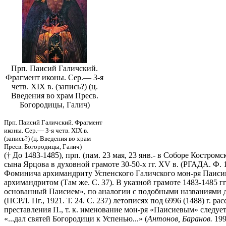
Прп. Паисий Галичский.
Фрагмент иконы. Сер.— 3-я
четв. XIX в. (запись?) (ц.
Введения во храм Пресв.
Богородицы, Галич)
Прп. Паисий Галичский. Фрагмент
иконы. Сер.— 3-я четв. XIX в.
(запись?) (ц. Введения во храм
Пресв. Богородицы, Галич)
(† До 1483-1485), прп. (пам. 23 мая, 23 янв.- в Соборе Костр
сына Ярцова в духовной грамоте 30-50-х гг. XV в. (РГАДА. Ф. 12
Фоминича архимандриту Успенского Галичского мон-ря Паисию 
архимандритом (Там же. С. 37). В указной грамоте 1483-1485 
основанный Паисием», по аналогии с подобными названиями др. о
(ПСРЛ. Пг., 1921. Т. 24. С. 237) летописях под 6996 (1488) г.
преставления П., т. к. именование мон-ря «Паисиевым» следу
«...дал святей Богородици к Успенью...» (
Антонов, Баранов.
199