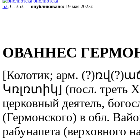
библиотека
52
, С. 353
опубликовано:
19 мая 2023г.
ОВАННЕС ГЕРМО
[Колотик; арм. (?)ռվ(?
Կռլռտիկ] (посл. треть XIV
церковный деятель, богос
(Гермонского) в обл. Вайо
рабунапета (верховного н