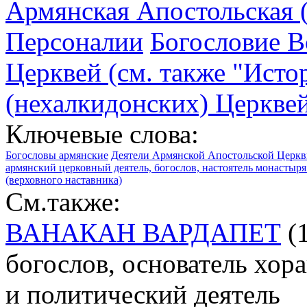
Армянская Апостольская (
Персоналии
Богословие В
Церквей (см. также "Ист
(нехалкидонских) Церквей
Ключевые слова:
Богословы армянские
Деятели Армянской Апостольской Церк
армянский церковный деятель, богослов, настоятель монастыря
(верховного наставника)
См.также:
ВАНАКАН ВАРДАПЕТ
(1
богослов, основатель хо
и политический деятель