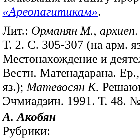
«Ареопагитикам»
.
Лит.:
Орманян М., архиеп.
Т. 2. С. 305-307 (на арм. я
Местонахождение и деяте
Вестн. Матенадарана. Ер.,
яз.);
Матевосян К.
Решающи
Эчмиадзин. 1991. Т. 48. № 7
А. Акобян
Рубрики: