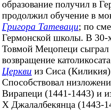
образование получил в Ге
продолжил обучение в мон
Григора Татеваци
; по см
Гермонской школы. В 30-х 
Товмой Мецопеци сыграл 
возвращение католикосат
Церкви
из Сиса (Киликия)
Способствовал низложени
Вирапеци (1441-1443) и 
X Джалалбекянца (1443-14