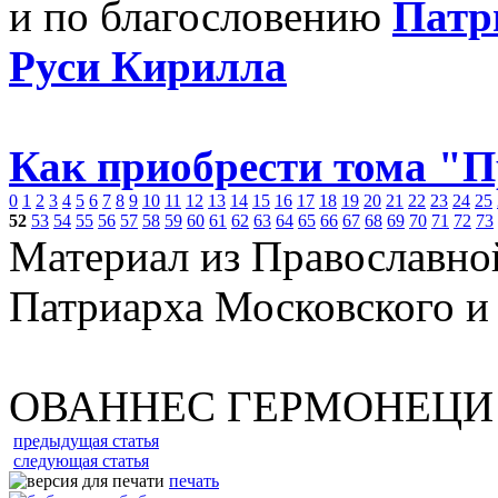
и по благословению
Патр
Руси Кирилла
Как приобрести тома "
0
1
2
3
4
5
6
7
8
9
10
11
12
13
14
15
16
17
18
19
20
21
22
23
24
25
52
53
54
55
56
57
58
59
60
61
62
63
64
65
66
67
68
69
70
71
72
73
Материал из Православно
Патриарха Московского и
ОВАННЕС ГЕРМОНЕЦИ
предыдущая статья
следующая статья
печать