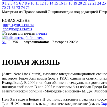
0
1
2
3
4
5
6
7
8
9
10
11
12
13
14
15
16
17
18
19
20
21
22
23
24
25
70
71
72
73
74
75
Материал из Православной Энциклопедии под редакцией Патр
НОВАЯ ЖИЗНЬ
предыдущая статья
следующая статья
печать
библиотека
51
, С. 356
опубликовано:
17 февраля 2023г.
НОВАЯ ЖИЗНЬ
[Англ. New Life Church], название внеденоминационной еванге
пастором Тедом Хаггардом (род. в 1956), одним из самых попу
Evangelicals). В 2006 г. он был обвинен в сексуальных домога
покинул свой пост. В авг. 2007 г. пастором был избран Бреди Б
евангелической орг-ции «Молодежь с миссией» М. Дж. Мюррей 
При Хаггарде и Бойде в Н. Ж. присутствовала практика глоссо
Т. о., Н. Ж. входит в т. н. харизматическое движение (см. ст.
Ха