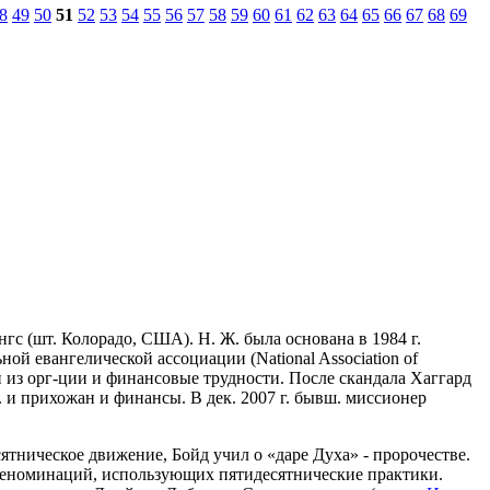
8
49
50
51
52
53
54
55
56
57
58
59
60
61
62
63
64
65
66
67
68
69
гс (шт. Колорадо, США). Н. Ж. была основана в 1984 г.
ной евангелической ассоциации (National Association of
ан из орг-ции и финансовые трудности. После скандала Хаггард
Ж. и прихожан и финансы. В дек. 2007 г. бывш. миссионер
ятническое движение, Бойд учил о «даре Духа» - пророчестве.
деноминаций, использующих пятидесятнические практики.