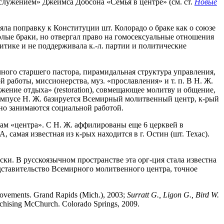
«служением» Джеймса Добсона «Семья в центре» (см. ст.
Новые
ла поправку к Конституции шт. Колорадо о браке как о союзе
лые браки, но отвергал право на гомосексуальные отношения
итике и не поддерживала к.-л. партии и политические
чного старшего пастора, пирамидальная структура управления,
работы, миссионерства, муз. «прославления» и т. п. В Н. Ж.
ение отдыха» (restoration), совмещающее молитву и общение,
ампусе Н. Ж. базируется Всемирный молитвенный центр, к-рый
вно занимаются социальной работой.
ам «центра». С Н. Ж. аффилированы еще 6 церквей в
самая известная из к-рых находится в г. Остин (шт. Техас).
ки. В русскоязычном пространстве эта орг-ция стала известна
едставительство Всемирного молитвенного центра, точное
 Movements. Grand Rapids (Mich.), 2003;
Surratt
G.,
Ligon
G.,
Bird
W.
nchising McChurch. Colorado Springs, 2009.