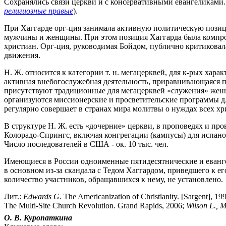
Сохранялись связи церкви и с консервативными евангеликами. 
религиозные правые
).
При Хаггарде орг-ция занимала активную политическую позици
мужчины и женщины. При этом позиция Хаггарда была компроми
христиан. Орг-ция, руководимая Бойдом, публично критиковала
движения.
Н. Ж. относится к категории т. н. мегацерквей, для к-рых хар
активная внебогослужебная деятельность, приравнивающаяся по
присутствуют традиционные для мегацерквей «служения» женщи
организуются миссионерские и просветительские программы дл
регулярно совершает в странах мира молитвы о нуждах всех хр
В структуре Н. Ж. есть «дочерние» церкви, в проповедях и п
Колорадо-Спрингс, включая конгрегации (кампусы) для испанояз
Число последователей в США - ок. 10 тыс. чел.
Имеющиеся в России одноименные пятидесятнические и евангел
в основном из-за скандала с Тедом Хаггардом, приведшего к е
количество участников, обращавшихся к нему, не установлено.
Лит.:
Edwards
G.
The Americanization of Christianity. [Sargent], 1
The Multi-Site Church Revolution. Grand Rapids, 2006;
Wilson
L.,
M
О. В. Куропаткина