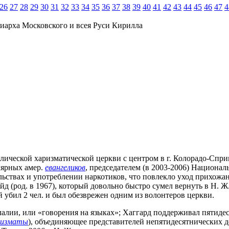
26
27
28
29
30
31
32
33
34
35
36
37
38
39
40
41
42
43
44
45
46
47
4
иарха Московского и всея Руси Кирилла
лической харизматической церкви с центром в г. Колорадо-Сприн
лярных амер.
евангеликов
, председателем (в 2003-2006) Националь
тельствах и употреблении наркотиков, что повлекло уход прихож
ойд (род. в 1967), который довольно быстро сумел вернуть в Н. 
убил 2 чел. и был обезврежен одним из волонтеров церкви.
лалии, или «говорения на языках»; Хаггард поддерживал пятидес
ризматы
), объединяющее представителей непятидесятнических 