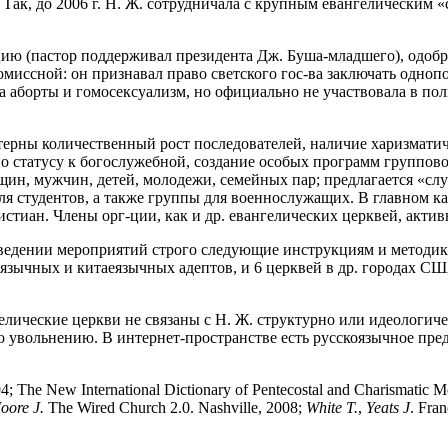
Так, до 2006 г. Н. Ж. сотрудничала с крупным евангелическим 
ю (пастор поддерживал президента Дж. Буша-младшего), одобря
ссной: он признавал право светского гос-ва заключать однопо
 аборты и гомосексуализм, но официально не участвовала в пол
актерны количественный рост последователей, наличие харизмати
 статусу к богослужебной, создание особых программ групповой 
н, мужчин, детей, молодежи, семейных пар; предлагается «служ
я студентов, а также группы для военнослужащих. В главном к
истиан. Члены орг-ции, как и др. евангелических церквей, акти
роведении мероприятий строго следующие инструкциям и методик
ычных и китаеязычных адептов, и 6 церквей в др. городах США, 
ические церкви не связаны с Н. Ж. структурно или идеологичес
го увольнению. В интернет-пространстве есть русскоязычное пр
994; The New International Dictionary of Pentecostal and Charismatic
oore
J.
The Wired Church 2.0. Nashville, 2008;
White
T.
,
Yeats
J
. Fra