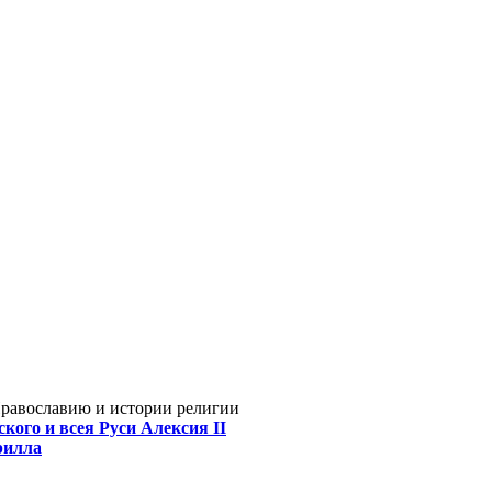
Православию и истории религии
кого и всея Руси Алексия II
рилла