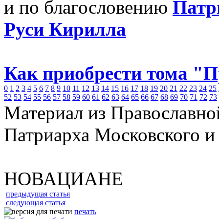
и по благословению
Патр
Руси Кирилла
Как приобрести тома "
0
1
2
3
4
5
6
7
8
9
10
11
12
13
14
15
16
17
18
19
20
21
22
23
24
25
52
53
54
55
56
57
58
59
60
61
62
63
64
65
66
67
68
69
70
71
72
73
Материал из Православно
Патриарха Московского и
НОВАЦИАНЕ
предыдущая статья
следующая статья
печать