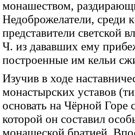
монашеством, раздирающ
Недоброжелатели, среди к
представители светской в
Ч. из дававших ему приб
построенные им кельи сжи
Изучив в ходе наставниче
монастырских уставов (ти
основать на Чёрной Горе 
которой он составил особ
монашеской братией. Впосл