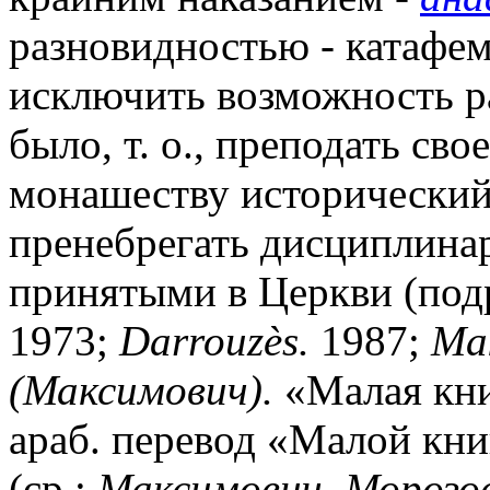
разновидностью - катафе
исключить возможность ра
было, т. о., преподать с
монашеству исторический 
пренебрегать дисциплина
принятыми в Церкви (под
1973;
Darrouz
è
s.
1987;
Ma
(Максимович).
«Малая кни
араб. перевод «Малой книг
(ср.:
Максимович, Морозов