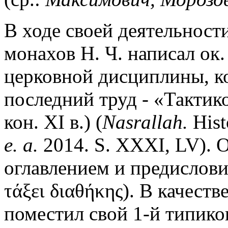
В ходе своей деятельност
монахов Н. Ч. написал ок
церковной дисциплины, ко
последний труд - «Тактико
кон. XI в.) (
Nasrallah.
Histo
e. a.
2014. S. XXXI, LV). 
оглавлением и предислови
τάξει διαθήκης). В качеств
поместил свой 1-й типико