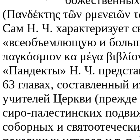
(Πανδέκτης τῶν ρμενειῶν τ
Сам Н. Ч. характеризует 
«всеобъемлющую и большу
παγκόσμιον κα μέγα βιβλίον
«Пандекты» Н. Ч. предст
63 главах, составленный и
учителей Церкви (прежде 
сиро-палестинских подви
соборных и святоотечески