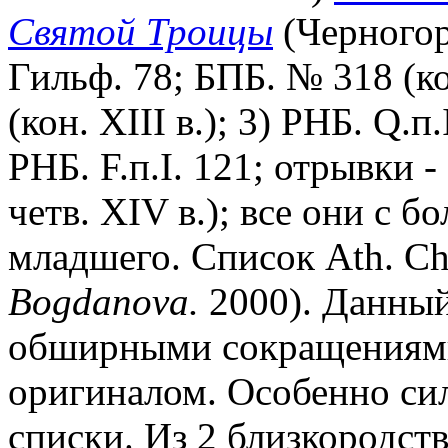
Святой Троицы
(Черногор
Гильф. 78; БПБ. № 318 (кон.
(кон. XIII в.); 3) РНБ. Q.п.
РНБ. F.п.I. 121; отрывки - 
четв. XIV в.); все они с 
младшего. Список Ath. Chi
Bogdanova.
2000). Данный
обширными сокращениями
оригиналом. Особенно си
списки. Из 2 близкородст