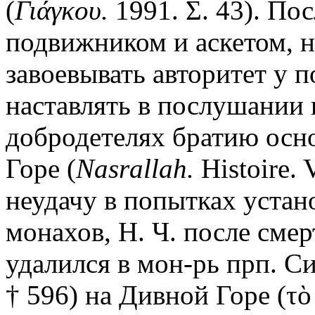
(
Γιάγκου.
1991. Σ. 43). По
подвижником и аскетом, н
завоевывать авторитет у 
наставлять в послушании 
добродетелях братию осн
Горе (
Nasrallah.
Histoire. V
неудачу в попытках устан
монахов, Н. Ч. после сме
удалился в мон-рь прп. 
† 596) на Дивной Горе (τὸ