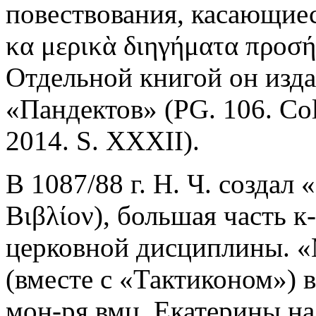
повествования, касающиес
κα μερικὰ διηγήματα προσήκ
Отдельной книгой он изда
«Пандектов» (PG. 106. Col
2014. S. XXXII).
В 1087/88 г. Н. Ч. создал
Βιβλίον), большая часть 
церковной дисциплины. «
(вместе с «Тактиконом») 
мон-ря вмц. Екатерины на С