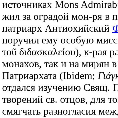
источниках Mons Admirabi
жил за оградой мон-ря в 
патриарх Антиохийский
Ф
поручил ему особую мисси
τοῦ διδασκαλείου), к-рая 
монахов, так и на мирян 
Патриархата (Ibidem;
Γιάγ
отдался изучению Свящ. 
творений св. отцов, для 
смягчать разногласия ме