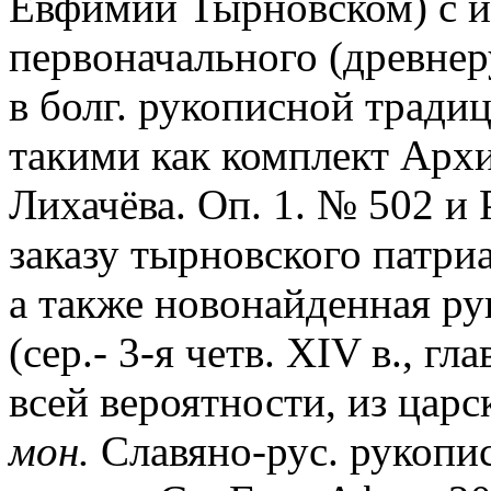
Евфимии Тырновском) с и
первоначального (древнер
в болг. рукописной тради
такими как комплект Арх
Лихачёва. Оп. 1. № 502 и 
заказу тырновского патри
а также новонайденная рук
(сер.- 3-я четв. XIV в., г
всей вероятности, из царс
мон.
Славяно-рус. рукопис