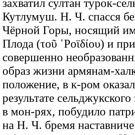
захватил султан турок-се
Кутлумуш. Н. Ч. спасся бе
Чёрной Горы, носящий им
Плода (τοῦ ῾Ροϊδίου) и пр
совершенно необразованн
образ жизни армянам-хал
положение, в к-ром оказа
результате сельджукского
в мон-рях, побудило пат
на Н. Ч. бремя наставниче