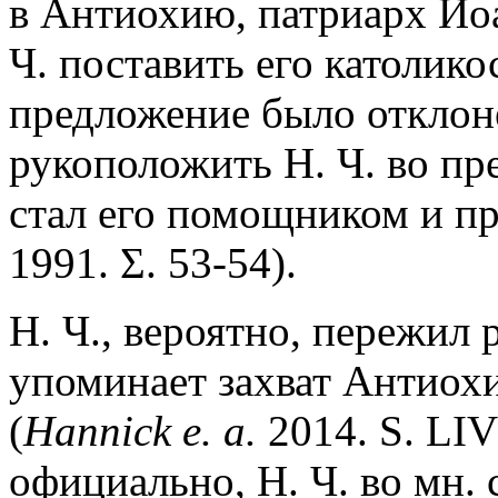
в Антиохию, патриарх Ио
Ч. поставить его католико
предложение было отклоне
рукоположить Н. Ч. во пре
стал его помощником и п
1991. Σ. 53-54).
Н. Ч., вероятно, пережил 
упоминает захват Антиохи
(
Hannick e. a.
2014. S. LI
официально, Н. Ч. во мн.