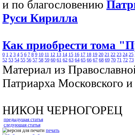
и по благословению
Патр
Руси Кирилла
Как приобрести тома "
0
1
2
3
4
5
6
7
8
9
10
11
12
13
14
15
16
17
18
19
20
21
22
23
24
25
52
53
54
55
56
57
58
59
60
61
62
63
64
65
66
67
68
69
70
71
72
73
Материал из Православно
Патриарха Московского и
НИКОН ЧЕРНОГОРЕЦ
предыдущая статья
следующая статья
печать