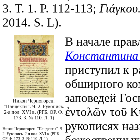
3. T. 1. P. 112-113;
Γιάγκου
2014. S. L).
В начале прав
Константина 
приступил к р
обширного ко
заповедей Гос
Никон Черногорец.
"Пандекты". Ч. 2. Рукопись.
ἐντολῶν τοῦ Κ
2-я пол. XVI в. (РГБ. ОР. Ф.
173. 3. № 110. Л. 1)
рукописях наз
Никон Черногорец. "Пандекты". Ч.
2. Рукопись. 2-я пол. XVI в. (РГБ.
божественных
ОР. Ф. 173. 3. № 110. Л. 1)