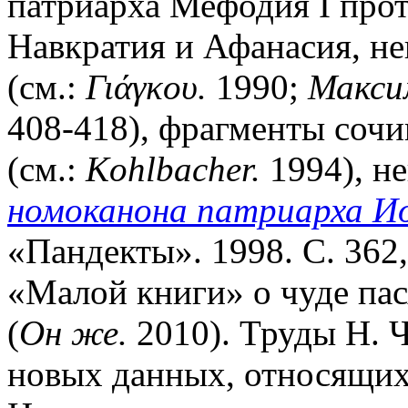
патриарха Мефодия I про
Навкратия и Афанасия, н
(см.:
Γιάγκου.
1990;
Макси
408-418), фрагменты соч
(см.:
Kohlbacher.
1994), н
номоканона патриарха И
«Пандекты». 1998. С. 362,
«Малой книги» о чуде пас
(
Он же.
2010). Труды Н. Ч.
новых данных, относящих