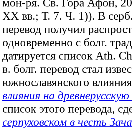
мон-ря. Св. Гора Афон, 20
XX вв.; Т. 7. Ч. 1)). В се
перевод получил распрос
одновременно с болг. трад
датируется список Ath. Chi
в. болг. перевод стал изве
южнославянского влияния
влияния на древнерусскую
список этого перевода, с
серпуховском в честь За