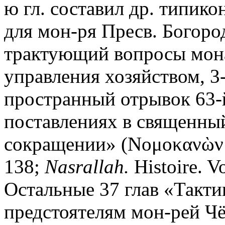
ю гл. составил др. типико
для мон-ря Пресв. Богоро
трактующий вопросы мон
управления хозяйством, 3-
пространный отрывок 63-й
поставлениях в священны
сокращении» (Νομοκανὼν ἐ
138;
Nasrallah.
Histoire. Vo
Остальные 37 глав «Тактик
предстоятелям мон-рей Чё