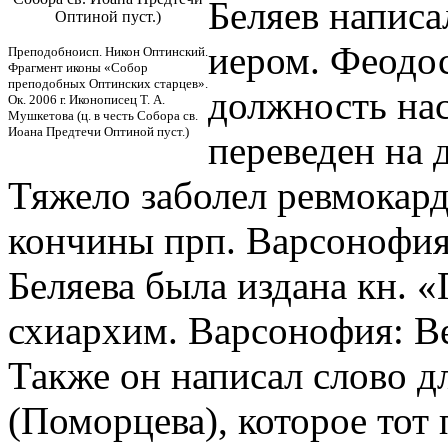
Беляев написа
Оптиной пуст.)
иером. Феодо
Преподобноисп. Никон Оптинский.
Фрагмент иконы «Собор
преподобных Оптинских старцев».
должность нас
Ок. 2006 г. Иконописец Т. А.
Мушкетова (ц. в честь Собора св.
Иоана Предтечи Оптиной пуст.)
переведен на 
Тяжело заболел ревмокард
кончины прп. Варсонофия 
Беляева была издана кн. 
схиархим. Варсонофия: В
Также он написал слово д
(Поморцева), которое тот