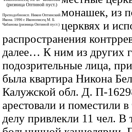
(ризница Оптиной пуст.)
монашек, из п
Преподобноисп. Никон Оптинский.
Икона. 1996 г. Иконописец М. Б.
церквях и исп
Чабанова (ризница Оптиной пуст.)
распространения контрре
далее… К ним из других 
подозрительные лица, пр
была квартира Никона Бе
Калужской обл. Д. П-16298
арестовали и поместили в
делу привлекли 11 чел. В 
больничной канцелярии. 