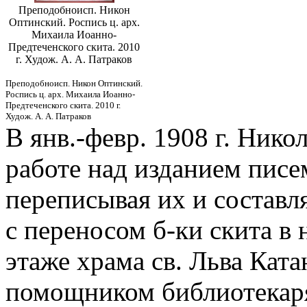
Преподобноисп. Никон
Оптинский. Роспись ц. арх.
Михаила Иоанно-
Предтеченского скита. 2010
г. Худож. А. А. Патраков
Преподобноисп. Никон Оптинский.
Роспись ц. арх. Михаила Иоанно-
Предтеченского скита. 2010 г.
Худож. А. А. Патраков
В янв.-февр. 1908 г. Нико
работе над изданием писе
переписывая их и составл
с переносом б-ки скита в
этаже храма св. Льва Ката
помощником библиотекаря