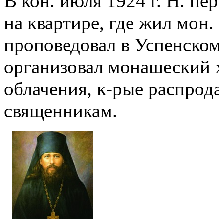
В кон. июля 1924 г. Н. пе
на квартире, где жил мон.
проповедовал в Успенском
организовал монашеский 
облачения, к-рые распрода
священникам.