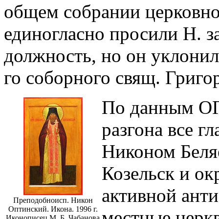
общем собрании церковно
единогласно просили Н. 
должность, но он уклонил
го соборного свящ. Григо
По данным ОГ
разгона все г
Никоном Беля
Козельск и ок
активной анти
Преподобноисп. Никон
Оптинский. Икона. 1996 г.
местные церк
Иконописец М. Б. Чабанова