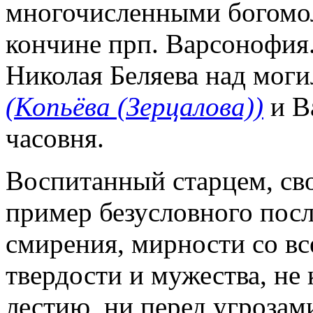
многочисленными богомол
кончине прп. Варсонофия
Николая Беляева над моги
(Копьёва (Зерцалова))
и В
часовня.
Воспитанный старцем, св
пример безусловного пос
смирения, мирности со в
твердости и мужества, не
лестию, ни перед угрозам