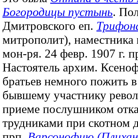
Богородицы пустынь
. По
Дмитровского еп.
Трифона
митрополит), наместника 
мон-ря. 24 февр. 1907 г. 
Настоятель архим. Ксено
братьев немного пожить в
бывшему участнику револ
приеме послушником отказ
трудниками при скотном д
прп.
Варсонофию (Плихан