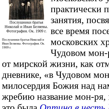
практически п
занятия, посв
Послушники братья
Николай и Иван Беляевы.
все время по
Фотография. Ок. 1909 г.
московских хр
Послушники братья Николай и
Иван Беляевы. Фотография. Ок.
1909 г.
Чудовом мон-р
от мирской жизни, как от
дневнике, «в Чудовом мо
милосердия Божия над на
жребию название мон-ря, 
это была
Оптина в честь 