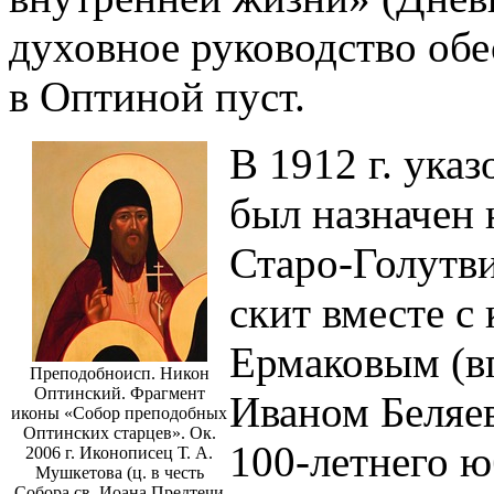
духовное руководство обе
в Оптиной пуст.
В 1912 г. ука
был назначен 
Старо-Голутви
скит вместе с
Ермаковым (в
Преподобноисп. Никон
Оптинский. Фрагмент
Иваном Беляев
иконы «Собор преподобных
Оптинских старцев». Ок.
100-летнего ю
2006 г. Иконописец Т. А.
Мушкетова (ц. в честь
Собора св. Иоана Предтечи