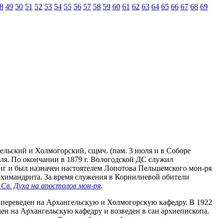
8
49
50
51
52
53
54
55
56
57
58
59
60
61
62
63
64
65
66
67
68
69
гельский и Холмогорский, сщмч. (пам. 3 июля и в Соборе
ля. По окончании в 1879 г. Вологодской ДС служил
риг и был назначен настоятелем Лопотова Пельшемского мон-ря
ан архимандрита. За время служения в Корнилиевой обители
 Св. Духа на апостолов мон-ря
.
г. переведен на Архангельскую и Холмогорскую кафедру. В 1922
ачен на Архангельскую кафедру и возведен в сан архиепископа.