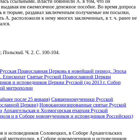
ялась ссыльными. Власти обвинили А. в том, что он
 выдавая им ежемесячное денежное пособие. Во время допроса
дясь в тюрьме, раздавал заключенным получаемые им посылки,
ь А. расположили к нему многих заключенных, в т. ч. ранее не
ался.
5;
Польский.
Ч. 2. С. 100-104.
Русская Православная Церковь в новейший период. Эпоха
. Епископат
Святые Русской Православной Церкви
иков и исповедников Церкви Русской (до 2013 г. Собор
кой митрополии
айшее после 25 января)
Священномученики Русской
ославной Церкви)
Новоканонизированные святые Русской
и
Архангельская и Холмогорская епархия Русской
 июля и в Соборе новомучеников и исповедников Российских)
ков и исповедников Соловецких, в Соборе Архангельских
ской митрополии, в Соборе новомучеников и исповедников