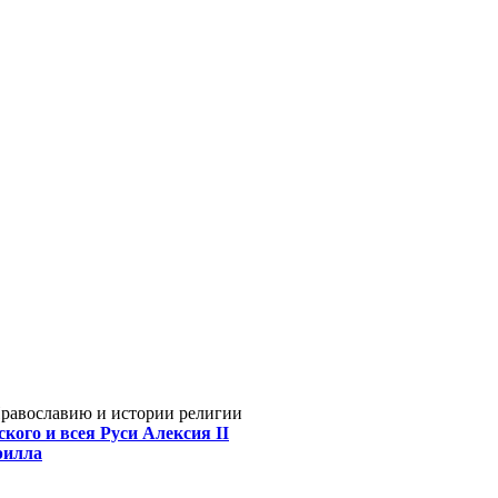
Православию и истории религии
кого и всея Руси Алексия II
рилла