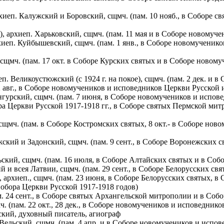
хиеп. Калужский и Боровский, сщмч. (пам. 10 нояб., в Соборе 
, архиеп. Харьковский, сщмч. (пам. 11 мая и в Соборе новомуч
иеп. Куйбышевский, сщмч. (пам. 1 янв., в Соборе новомученик
сщмч. (пам. 17 окт. в Соборе Курских святых и в Соборе новом
п. Великоустюжский (с 1924 г. на покое), сщмч. (пам. 2 дек. и
2 авг., в Соборе новомучеников и исповедников Церкви Русской
нгурский, сщмч. (пам. 7 июня, в Соборе новомучеников и испов
 Церкви Русской 1917-1918 гг., в Соборе святых Пермской митр
сщмч. (пам. в Соборе Костромских святых, 8 окт.- в Соборе нов
ский и Задонский, сщмч. (пам. 9 сент., в Соборе Воронежских 
ьский, сщмч. (пам. 16 июля, в Соборе Алтайских святых и в Со
 и всея Латвии, сщмч. (пам. 29 сент., в Соборе Белорусских с
архиеп., сщмч. (пам. 23 июня, в Соборе Белорусских святых, в
обора Церкви Русской 1917-1918 годов)
м. 24 сент., в Соборе святых Архангельской митрополии и в Со
 (пам. 22 окт., 28 дек., в Соборе новомучеников и исповеднико
ский, духовный писатель, агиограф
Вельский, сщмч. (пам. 4 апр. и в Соборе новомучеников и испо