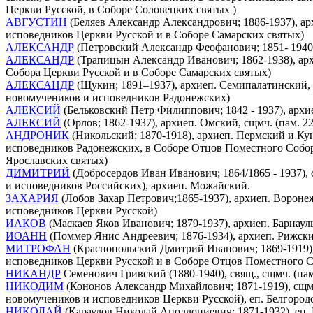
Церкви Русской, в Соборе Соловецких святых )
АВГУСТИН
(Беляев Александр Александрович; 1886-1937), ар
исповедников Церкви Русской и в Соборе Самарских святых)
АЛЕКСАНДР
(Петровский Александр Феофанович; 1851- 1940)
АЛЕКСАНДР
(Трапицын Александр Иванович; 1862-1938), арх
Собора Церкви Русской и в Соборе Самарских святых)
АЛЕКСАНДР
(Щукин; 1891–1937), архиеп. Семипалатинский, 
новомучеников и исповедников Радонежских)
АЛЕКСИЙ
(Бельковский Петр Филиппович; 1842 - 1937), архие
АЛЕКСИЙ
(Орлов; 1862-1937), архиеп. Омский, сщмч. (пам. 2
АНДРОНИК
(Никольский; 1870-1918), архиеп. Пермский и Ку
исповедников Радонежских, в Соборе Отцов Поместного Собора
Ярославских святых)
ДИМИТРИЙ
(Добросердов Иван Иванович; 1864/1865 - 1937), 
и исповедников Российских), архиеп. Можайский.
ЗАХАРИЯ
(Лобов Захар Петрович;1865-1937), архиеп. Воронеж
исповедников Церкви Русской)
ИАКОВ
(Маскаев Яков Иванович; 1879-1937), архиеп. Барнаул
ИОАНН
(Поммер Янис Андреевич; 1876-1934), архиеп. Рижский
МИТРОФАН
(Краснопольский Дмитрий Иванович; 1869-1919), 
исповедников Церкви Русской и в Соборе Отцов Поместного С
НИКАНДР
Семенович Гривский (1880-1940), свящ., сщмч. (па
НИКОДИМ
(Кононов Александр Михайлович; 1871-1919), сщмч.
новомучеников и исповедников Церкви Русской), еп. Белгород
НИКОЛАЙ
(Караулов Николай Аполлониевич; 1871-1932), еп. 