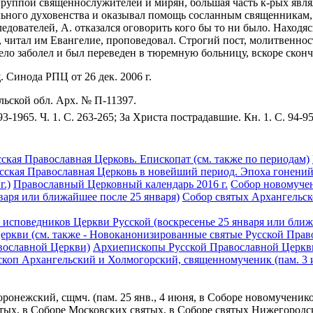
 с группой священнослужителей и мирян, бóльшая часть к-рых явл
ыльного духовенства и оказывал помощь сосланным священникам,
следователей, А. отказался оговорить кого бы то ни было. Нахо
читал им Евангелие, проповедовал. Строгий пост, молитвенност
ело заболел и был переведен в тюремную больницу, вскоре сконч
Синода РПЦ от 26 дек. 2006 г.
ьской обл. Арх. № П-11397.
93-1965. Ч. 1. С. 263-265; За Христа пострадавшие. Кн. 1. С. 94-9
сская Православная Церковь. Епископат (см. также по периодам)
сская Православная Церковь в новейший период. Эпоха гонений
г.)
Православный Церковный календарь 2016 г.
Собор новомучен
варя или ближайшее после 25 января)
Собор святых Архангельс
исповедников Церкви Русской (воскресенье 25 января или ближ
ркви (см. также - Новоканонизированные святые Русской Прав
вославной Церкви)
Архиепископы Русской Православной Церкв
ископ Архангельский и Холмогорский, священномученик (пам. 3
оронежский, сщмч. (пам. 25 янв., 4 июня, в Соборе новомучени
ятых, в Соборе Московских святых, в Соборе святых Нижегород