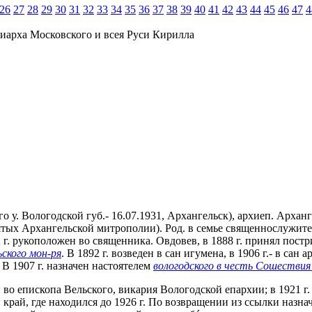
26
27
28
29
30
31
32
33
34
35
36
37
38
39
40
41
42
43
44
45
46
47
4
иарха Московского и всея Руси Кирилла
 у. Вологодской губ.- 16.07.1931, Архангельск), архиеп. Архан
тых Архангельской митрополии). Род. в семье священнослужите
г. рукоположен во священника. Овдовев, в 1888 г. принял пост
ского мон-ря
. В 1892 г. возведен в сан игумена, в 1906 г.- в с
В 1907 г. назначен настоятелем
вологодского в честь Сошествия
ан во епископа Вельского, викария Вологодской епархии; в 1921 
 край, где находился до 1926 г. По возвращении из ссылки назн