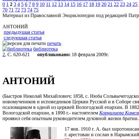
0
1
2
3
4
5
6
7
8
9
10
11
12
13
14
15
16
17
18
19
20
21
22
23
24
25
70
71
72
73
74
75
Материал из Православной Энциклопедии под редакцией Патр
АНТОНИЙ
предыдущая статья
следующая статья
печать
библиотека
2
, С. 620-621
опубликовано:
18 февраля 2009г.
АНТОНИЙ
(Быстров Николай Михайлович; 1858, с. Нюба Сольвычегодского
новомучеников и исповедников Церкви Русской и в Соборе свя
псаломщиком в одной из церквей Вологодской епархии. В 1882 
Вологодской епархии, в 1890 г.- настоятелем
Корнилиева Комель
проявил себя опытным руководителем духовной жизни братии. 
17 янв. 1910 г. А. был хиротонис
г. арестован и сослан в Нарымский