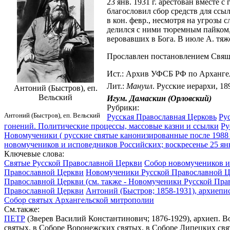
23 янв. 1931 г. арестован вместе
благословил сбор средств для сс
в кон. февр., несмотря на угрозы 
делился с ними тюремным пайком, 
веровавших в Бога. В июле А. тяж
Прославлен постановлением Свящ. 
Ист.: Архив УФСБ РФ по Архангел
Лит.:
Мануил
. Русские иерархи, 18
Антоний (Быстров), еп.
Вельский
Игум. Дамаскин (Орловский)
Рубрики:
Антоний (Быстров), еп. Вельский
Русская Православная Церковь
Ру
гонений. Политические процессы, массовые казни и ссылки
Ру
Новомученики ( русские святые канонизированные после 1988 
новомучеников и исповедников Российских; воскресенье 25 ян
Ключевые слова:
Святые Русской Православной Церкви
Собор новомучеников и 
Православной Церкви
Новомученики Русской Православной Це
Православной Церкви (см. также - Новомученики Русской Пра
Православной Церкви
Антоний (Быстров; 1858-1931), архиеп
Собор святых Архангельской митрополии
См.также:
ПЕТР
(Зверев Василий Константинович; 1876-1929), архиеп. В
святых, в Соборе Воронежских святых, в Соборе Липецких св