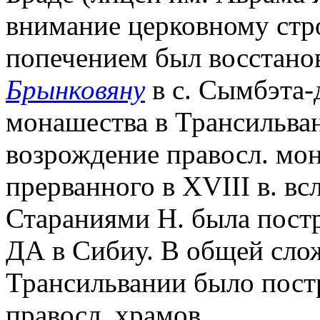
внимание церковному стро
попечением был восстано
Брынковяну
в с. Сымбэта-
монашества в Трансильван
возрождение правосл. мон
прерванного в XVIII в. вс
Стараниями Н. была постр
ДА в Сибиу. В общей сло
Трансильвании было пост
правосл. храмов.