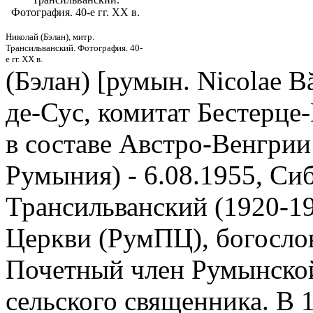
Фотография. 40-е гг. XX в.
Николай (Бэлан), митр.
Трансильванский. Фотография. 40-
е гг. XX в.
(Бэлан) [румын. Nicolae Bă
де-Сус, комитат Бестерце
в составе Австро-Венгрии
Румыния) - 6.08.1955, Си
Трансильванский (1920-1
Церкви (РумПЦ), богосло
Почетный член Румынской 
сельского священника. В 1