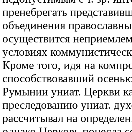
пренебрегать представив
объединения православных
осуществится неприемле
условиях коммунистическо
Кроме того, идя на компр
способствовавший осенью 
Румынии униат. Церкви ка
преследованию униат. духо
рассчитывал на определен
однако Церковь понесла 