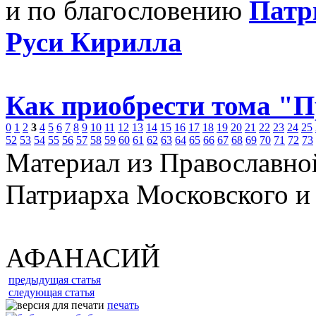
и по благословению
Патр
Руси Кирилла
Как приобрести тома "
0
1
2
3
4
5
6
7
8
9
10
11
12
13
14
15
16
17
18
19
20
21
22
23
24
25
52
53
54
55
56
57
58
59
60
61
62
63
64
65
66
67
68
69
70
71
72
73
Материал из Православно
Патриарха Московского и
АФАНАСИЙ
предыдущая статья
следующая статья
печать