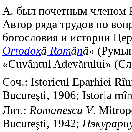
А. был почетным членом 
Автор ряда трудов по воп
богословия и истории Цер
Ortodox
ă
Rom
â
n
ă
» (Румын
«Cuvântul Adevărului» (С
Соч.: Istoricul Eparhiei Rî
Bucureşti, 1906; Istoria mîn
Лит.:
Romanescu V
. Mitrop
Bucureşti, 1942;
Пэкурари