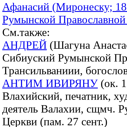
Афанасий (Миронеску; 18
Румынской Православной
См.также:
АНДРЕЙ
(Шагуна Анастас
Сибиуский Румынской Пр
Трансильваниии, богослов
АНТИМ ИВИРЯНУ
(ок. 
Влахийский, печатник, ху
деятель Валахии, сщмч. 
Церкви (пам. 27 сент.)