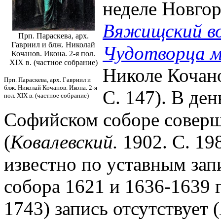
неделе Новгор
Вяжищский во
Прп. Параскева, арх.
Гавриил и блж. Николай
Чудотворца м
Кочанов. Икона. 2-я пол.
XIX в. (частное собрание)
Николе Кочан
Прп. Параскева, арх. Гавриил и
блж. Николай Кочанов. Икона. 2-я
С. 147). В де
пол. XIX в. (частное собрание)
Софийском соборе соверш
(
Ковалевский.
1902. С. 19
известно по уставным зап
собора 1621 и 1636-1639 г
1743) запись отсутствует (