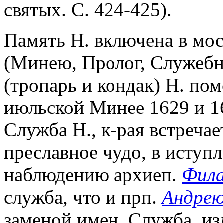
святых. С. 424-425).
Память Н. включена в мос
(Минею, Пролог, Служебн
(тропарь и кондак) Н. пом
июльской Минее 1629 и 16
Служба Н., к-рая встречае
преславное чудо, в иступ
наблюдению архиеп.
Фила
служба, что и прп.
Андре
заменой имен. Служба, изд