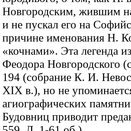
Новгородским, жившим на
и не пускал его на Софий
причине именования Н. К
«кочнами». Эта легенда и
Феодора Новгородского (с
194 (собрание К. И. Невост
XIX в.), но не упоминаетс
агиографических памятник
Будовниц приводит преда
559. Л. 1-61 об.).