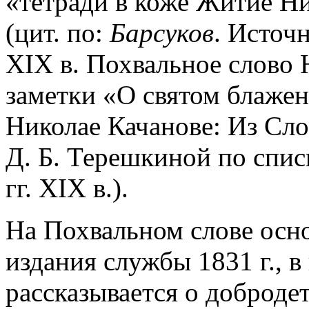
«тетради в коже Житие Н
(цит. по:
Барсуков
. Источ
XIX в. Похвальное слово 
заметки «О святом блаже
Николае Качанове: Из Сло
Д. Б. Терешкиной по спис
гг. XIX в.).
На Похвальном слове осно
издания службы 1831 г., 
рассказывается о добродет