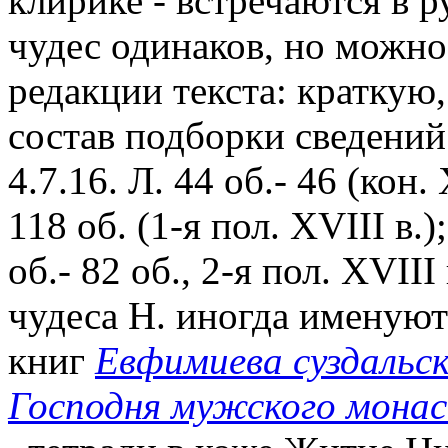
клирике - встречаются в 
чудес одинаков, но можно
редакции текста: краткую,
состав подборки сведений
4.7.16. Л. 44 об.- 46 (кон.
118 об. (1-я пол. XVIII в.
об.- 82 об., 2-я пол. XVII
чудеса Н. иногда именую
книг
Евфимиева суздальс
Господня мужского мона