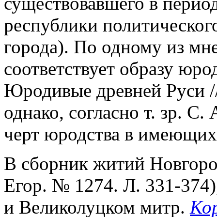
существовавшего в перио
республики политического
города). По одному из мн
соответствует образу юро
Юродивые древней Руси //
однако, согласно т. зр. С
черт юродства в имеющихс
В сборник житий Новгоро
Егор. № 1274. Л. 331-374
и Великолуцком митр.
Ко