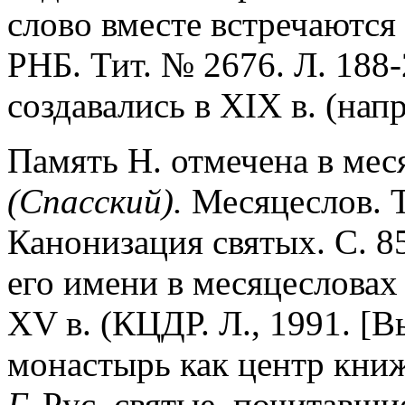
слово вместе встречаются 
РНБ. Тит. № 2676. Л. 188
создавались в XIX в. (нап
Память Н. отмечена в меся
(Спасский).
Месяцеслов. Т.
Канонизация святых. С. 8
его имени в месяцесловах
XV в. (КЦДР. Л., 1991. [
монастырь как центр книж
Г.
Рус. святые, почитавш