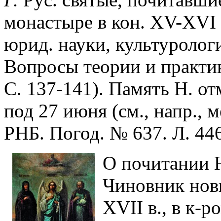
монастыре в кон. XV-XVI вв
юрид. науки, культуролог
Вопросы теории и практики
С. 137-141). Память Н. от
под 27 июня (см., напр., м
РНБ. Погод. № 637. Л. 446
О почитании Н
Чиновник нов
XVII в., в к-р