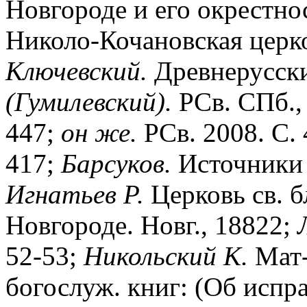
Новгороде и его окрестност
Николо-Кочановская церко
Ключевский.
Древнерусски
(Гумилевский).
РСв. СПб., 
447;
он
же.
РСв. 2008. С.
417;
Барсуков.
Источники 
Игнатьев
Р.
Церковь св. б
Новгороде. Новг., 18822;
52-53;
Никольский
К.
Мат-
богослуж. книг: (Об испр