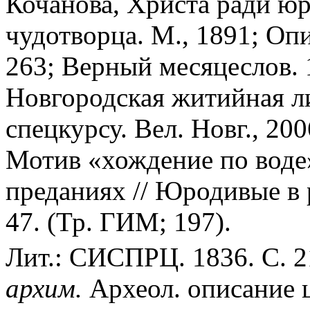
Кочанова, Христа ради юр
чудотворца. М., 1891; Оп
263; Верный месяцеслов. 
Новгородская житийная ли
спецкурсу. Вел. Новг., 200
Мотив «хождение по воде
преданиях // Юродивые в р
47. (Тр. ГИМ; 197).
Лит.: СИСПРЦ. 1836. С. 
архим.
Археол. описание 