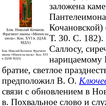
заложена каме
Пантелеимона
Кочановской) 
Блж. Николай Кочанов.
Фрагмент иконы «Минея на
Т. 30. С. 182
июль». Кон. XVI в. (ЦАК
МДА)
Саллосу, сире
Блж. Николай Кочанов. Фрагмент
иконы «Минея на июль». Кон. XVI
нарицаемому К
в. (ЦАК МДА)
братие, светлое празднест
предположил В. О.
Ключе
связи с обновлением в Нов
в. Похвальное слово и сл