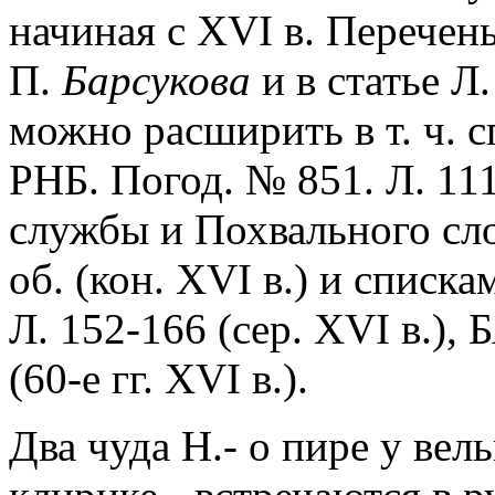
начиная с XVI в. Перечен
П.
Барсукова
и в статье Л
можно расширить в т. ч. 
РНБ. Погод. № 851. Л. 111
службы и Похвального сло
об. (кон. XVI в.) и списк
Л. 152-166 (сер. XVI в.), 
(60-е гг. XVI в.).
Два чуда Н.- о пире у ве