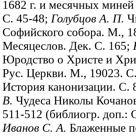
1682 г. и месячных миней 
С. 45-48;
Голубцов
А.
П.
Ч
Софийского собора. М., 1
Месяцеслов. Дек. С. 165;
Юродство о Христе и Хри
Рус. Церкви. М., 19023. С
История канонизации. С. 
В.
Чудеса Николы Кочанова
511-512 (библиогр. доп.: С
Иванов
С.
А.
Блаженные по