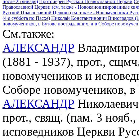
после 25 января)
Протоиереи Русской Православной Церкви
Св
Православной Церкви (см. также - Новоканонизированные свя
Русской Православной Церкви (см. также - Новомученики Рус
(4-я суббота по Пасхе)
Николай Константинович Виноградов (18
новомучеников, в Бутове пострадавших, и в Соборе новомучен
См.также:
АЛЕКСАНДР
Владимиров
(1881 - 1937), прот., сщмч.
новомучеников и исповед
Соборе новомучеников, в
АЛЕКСАНДР
Николаевич 
прот., свящ. (пам. 3 нояб
исповедников Церкви Рус