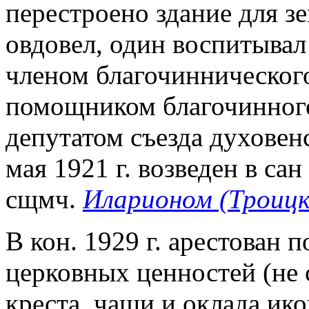
перестроено здание для зе
овдовел, один воспитывал 
членом благочиннического 
помощником благочинного.
депутатом съезда духовен
мая 1921 г. возведен в са
сщмч.
Иларионом (Троиц
В кон. 1929 г. арестован
церковных ценностей (не
креста, чаши и оклада ико