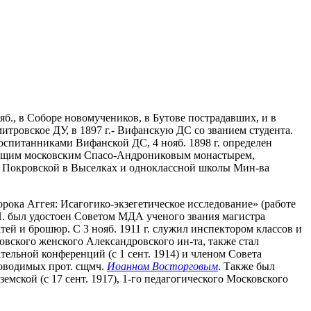
ояб., в Соборе новомучеников, в Бутове пострадавших, и в
итровское ДУ, в 1897 г.- Вифанскую ДС со званием студента.
воспитанниками Вифанской ДС, 4 нояб. 1898 г. определен
ляющим московским Спасо-Андрониковым монастырем,
р. Покровской в Выселках и одноклассной школы Мин-ва
орока Аггея: Исагогико-экзегетическое исследование» (работе
е Н. был удостоен Советом МДА ученого звания магистра
атей и брошюр. С 3 нояб. 1911 г. служил инспектором классов и
овского женского Александровского ин-та, также стал
тельной конференций (с 1 сент. 1914) и членом Совета
ководимых прот. сщмч.
Иоанном Восторговым
. Также был
емской (с 17 сент. 1917), 1-го педагогического Московского