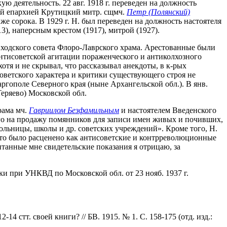
 деятельность. 22 авг. 1918 г. переведен на должность
ской епархией Крутицкий митр. сщмч.
Петр (Полянский)
 же сорока. В 1929 г. Н. был переведен на должность настоятеля
3), наперсным крестом (1917), митрой (1927).
ходского совета Флоро-Лаврского храма. Арестованные были
нтисоветской агитации пораженческого и антиколхозного
тя и не скрывал, что рассказывал анекдоты, в к-рых
советского характера и критики существующего строя не
ргополе Северного края (ныне Архангельской обл.). В янв.
Теряево) Московской обл.
рама мч.
Гавриилом Безфамильным
и настоятелем Введенского
ого на продажу помянников для записи имен живых и почивших,
больницы, школы и др. советских учреждений». Кроме того, Н.
 это было расценено как антисоветские и контрреволюционные
итанные мне свидетельские показания я отрицаю, за
и при УНКВД по Московской обл. от 23 нояб. 1937 г.
14 стт. своей книги? // БВ. 1915. № 1. С. 158-175 (отд. изд.: