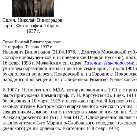
Сщмч. Николай Виноградов,
прот. Фотография. Тюрьма.
1937 г.
Сщмч. Николай Виноградов, прот.
Фотография. Тюрьма. 1937 г.
Иванович Виноградов
(21.04.1876, г. Дмитров Московской губ.
Соборе новомучеников и исповедников Церкви Русской), прот., 
16 февр. 1898 г. Можайским еп. сщмч.
Тихоном (Никаноровым
;
учителем образцовой школы при этой семинарии. 5 июля 190
рукоположен во иерея к Покровской ц. на Городне с. Покровс
народного просвещения на ст. Бирюлёво Рязанско-Уральской же
В 1907 г. Н. поступил в МДА, которую окончил в 1911 г. с при
была присуждена премия проф. И. Н. Корсунского). 1 дек. 191
богословия и 10 марта 1915 г. награжден премией Курского еп.
законоучителем Костромского епархиального женского уч-ща. 1 
священником домового институтского храма во имя св. кн. Але
Александровского ин-та (с 7 мая 1917). Одновременно являлс
законоучителем 1-го Мариино-Слободского городского женского у
(женского) уч-ща ордена св. Екатерины (с 8 февр. 1918).