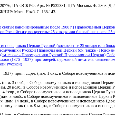
 Д. 20776; ЦА ФСБ РФ. Арх. № Р535331; ЦГА Москвы. Ф. 2303. Д.
; ЖНИР: Моск. Нояб. С. 138-143.
 святые канонизированные после 1988 г.)
Православный Церковн
ов Российских; воскресенье 25 января или ближайшее после 25 
исповедников Церкви Русской (воскресенье 25 января или ближ
вомученики Русской Православной Церкви (см. также - Новока
(см. также - Новомученики Русской Православной Церкви)
Собо
дов (1876 - 1937), протоиерей, церковный писатель, священному
кви Русской)
937), прот., сщмч. (пам. 1 окт., в Соборе новомучеников и ис
. (пам. 3 нояб., в Соборе новомучеников и исповедников Церкв
(пам. 20 нояб., в Соборе новомучеников и исповедников Церкви 
м. 4 февр., в Соборе новомучеников и исповедников Церкви Рус
 (пам. 3 нояб., в Соборе новомучеников и исповедников Церкви 
ч. (пам. 14 нояб., в Соборе новомучеников и исповедников Цер
нномученик (пам. 9 марта, в Соборе новомучеников и исповедн
 15 фев., в Соборе новомучеников и исповедников Церкви Русск