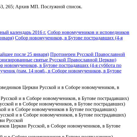
 53, 265; Архив МП. Послужной список.
ый календарь 2016 г.
Собор новомучеников и исповедников
января)
Собор новомучеников, в Бутове пострадавших (4-я
айшее после 25 января)
Протоиереи Русской Православной
нонизированные святые Русской Православной Церкви)
р новомучеников, в Бутове пострадавших (4-я суббота по
ченик (пам. 14 нояб., в Соборе новомучеников, в Бутове
поведников Церкви Русской и в Соборе новомучеников, в
и Русской и в Соборе новомучеников, в Бутове пострадавших)
Русской и в Соборе новомучеников, в Бутове пострадавших)
ской и в Соборе новомучеников в Бутове пострадавших)
Русской и в Соборе новомучеников, в Бутове пострадавших)
кви Русской
иков Церкви Русской, в Соборе новомучеников, в Бутове
ой и в Соборе новомучеников в Бутове пострадавших)