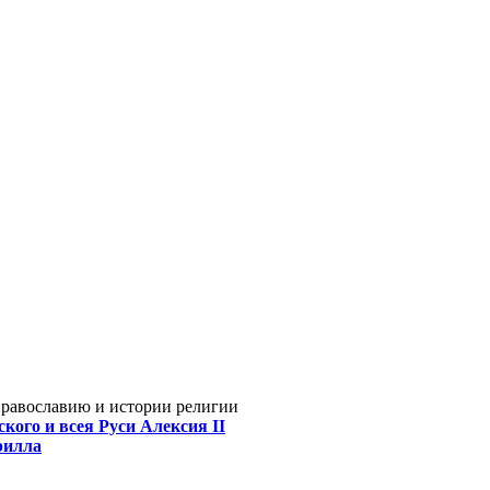
Православию и истории религии
кого и всея Руси Алексия II
рилла