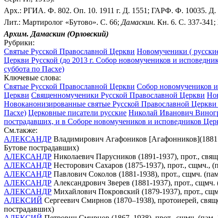
Арх.: РГИА. Ф. 802. Оп. 10. 1911 г. Д. 1551; ГАРФ. Ф. 10035.
Лит.: Мартиролог «Бутово». С. 66;
Дамаскин.
Кн. 6. С. 337-341
Архим. Дамаскин (Орловский)
Рубрики:
Святые Русской Православной Церкви
Новомученики ( русские
Церкви Русской (до 2013 г. Собор новомучеников и исповедник
суббота по Пасхе)
Ключевые слова:
Святые Русской Православной Церкви
Собор новомучеников и 
Церкви
Священномученики Русской Православной Церкви
Но
Новоканонизированные святые Русской Православной Церкви 
Пасхе)
Церковные писатели русские
Николай Иванович Виногра
пострадавших, и в Соборе новомучеников и исповедников Цер
См.также:
АЛЕКСАНДР
Владимирович Агафоников [Агафонников](1881 - 1
Бутове пострадавших)
АЛЕКСАНДР
Николаевич Парусников (1891-1937), прот., свящ
АЛЕКСАНДР
Несторович Сахаров (1875-1937), прот., сщмч., 
АЛЕКСАНДР
Павлович Соколов (1881-1938), прот., сщмч. (па
АЛЕКСАНДР
Александрович Зверев (1881-1937), прот., сщмч.
АЛЕКСАНДР
Михайлович Покровский (1879-1937), прот., сщм
АЛЕКСИЙ
Сергеевич Смирнов (1870–1938), протоиерей, свяще
пострадавших)
АЛЕКСИЙ
Петрович Смирнов (1867–1938), прот., сщмч. (пам.