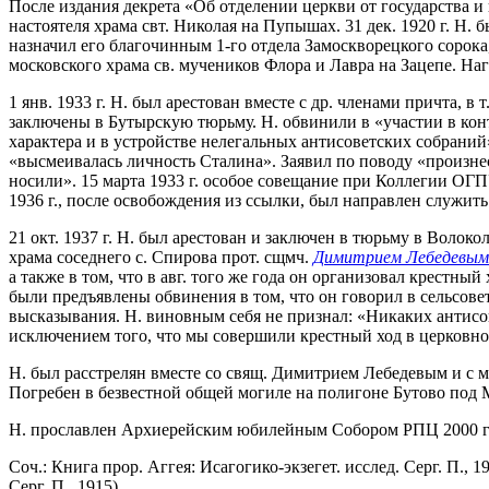
После издания декрета «Об отделении церкви от государства и 
настоятеля храма свт. Николая на Пупышах. 31 дек. 1920 г. Н
назначил его благочинным 1-го отдела Замоскворецкого сорока, 
московского храма св. мучеников Флора и Лавра на Зацепе. Наг
1 янв. 1933 г. Н. был арестован вместе с др. членами причта, в т
заключены в Бутырскую тюрьму. Н. обвинили в «участии в ко
характера и в устройстве нелегальных антисоветских собраний
«высмеивалась личность Сталина». Заявил по поводу «произнес
носили». 15 марта 1933 г. особое совещание при Коллегии ОГПУ
1936 г., после освобождения из ссылки, был направлен служит
21 окт. 1937 г. Н. был арестован и заключен в тюрьму в Волок
храма соседнего с. Спирова прот. сщмч.
Димитрием Лебедевым
а также в том, что в авг. того же года он организовал крестн
были предъявлены обвинения в том, что он говорил в сельсове
высказывания. Н. виновным себя не признал: «Никаких антисов
исключением того, что мы совершили крестный ход в церковной
Н. был расстрелян вместе со свящ. Димитрием Лебедевым и с
Погребен в безвестной общей могиле на полигоне Бутово под 
Н. прославлен Архиерейским юбилейным Собором РПЦ 2000 г
Соч.: Книга прор. Аггея: Исагогико-экзегет. исслед. Серг. П., 1
Серг. П., 1915).