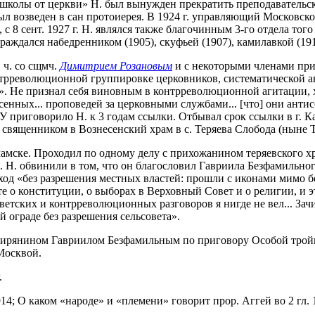
школы от церкви» Н. был вынужден прекратить преподавательскую
. был возведен в сан протоиерея. В 1924 г. управляющий Москов
с 8 сент. 1927 г. Н. являлся также благочинным 3-го отдела того
раждался набедренником (1905), скуфьей (1907), камилавкой (191
. ч. со сщмч.
Димитрием Розановым
и с некоторыми членами при
нтрреволюционной группировке церковников, систематической а
». Не признал себя виновным в контрреволюционной агитации, хо
енных... проповедей за церковными службами... [что] они анти
 приговорило Н. к 3 годам ссылки. Отбывал срок ссылки в г. Ка
ь священником в Вознесенский храм в с. Теряева Слобода (ныне 
оламске. Проходил по одному делу с прихожанином теряевского х
. Н. обвинили в том, что он благословил Гавриила Безфамильн
ый ход «без разрешения местных властей: прошли с иконами мимо 
те о конституции, о выборах в Верховный Совет и о религии, и
етских и контрреволюционных разговоров я нигде не вел... Зач
 ограде без разрешения сельсовета».
 мирянином Гавриилом Безфамильным по приговору Особой тройк
Москвой.
.
914; О каком «народе» и «племени» говорит прор. Аггей во 2 гл. 12-