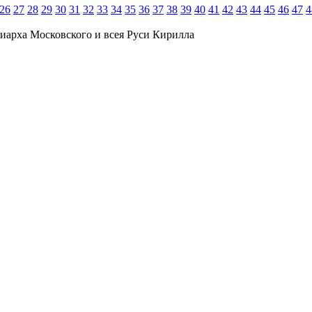
26
27
28
29
30
31
32
33
34
35
36
37
38
39
40
41
42
43
44
45
46
47
4
иарха Московского и всея Руси Кирилла