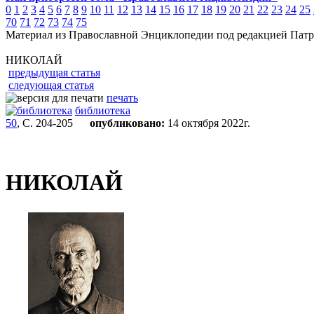
0
1
2
3
4
5
6
7
8
9
10
11
12
13
14
15
16
17
18
19
20
21
22
23
24
25
70
71
72
73
74
75
Материал из Православной Энциклопедии под редакцией Патр
НИКОЛАЙ
предыдущая статья
следующая статья
печать
библиотека
50
, С. 204-205
опубликовано:
14 октября 2022г.
НИКОЛАЙ