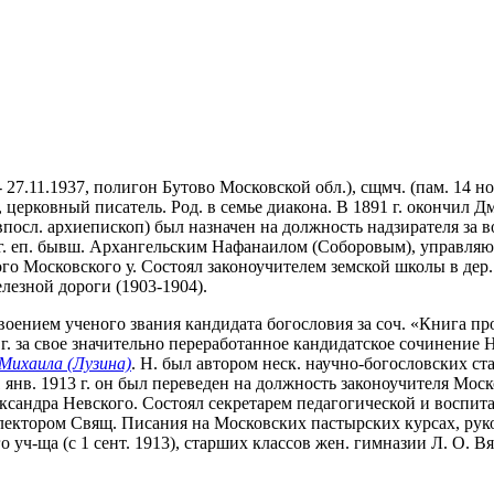
- 27.11.1937, полигон Бутово Московской обл.), сщмч. (пам. 14 н
церковный писатель. Род. в семье диакона. В 1891 г. окончил Дм
 впосл. архиепископ) был назначен на должность надзирателя за 
1 г. еп. бывш. Архангельским Нафанаилом (Соборовым), управ
кого Московского у. Состоял законоучителем земской школы в де
лезной дороги (1903-1904).
своением ученого звания кандидата богословия за соч. «Книга пр
4 г. за свое значительно переработанное кандидатское сочинени
Михаила (Лузина)
. Н. был автором неск. научно-богословских ст
янв. 1913 г. он был переведен на должность законоучителя Моск
ксандра Невского. Состоял секретарем педагогической и воспита
я лектором Свящ. Писания на Московских пастырских курсах, ру
ч-ща (с 1 сент. 1913), старших классов жен. гимназии Л. О. Вяз