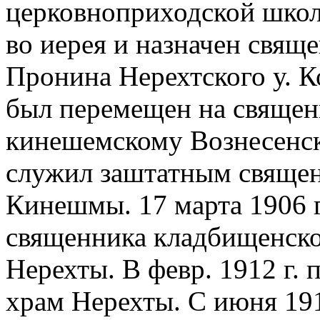
церковноприходской школы
во иерея и назначен свящ
Пронина Нерехтского у. Ко
был перемещен на священ
кинешемскому Вознесенск
служил заштатным священн
Кинешмы. 17 марта 1906 г
священника кладбищенской
Нерехты. В февр. 1912 г.
храм Нерехты. С июня 19