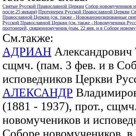
Святые Русской Православной Церкви
Собор новомучеников и
после 25 января)
Протоиереи Русской Православной Церкви
Св
Православной Церкви (см. также - Новоканонизированные свя
Русской Православной Церкви (см. также - Новомученики Рус
протоиерей, священномученик (пам. 22 янв. и в Соборе новом
См.также:
АДРИАН
Александрович Т
сщмч. (пам. 3 фев. и в С
исповедников Церкви Рус
АЛЕКСАНДР
Владимиров
(1881 - 1937), прот., сщмч.
новомучеников и исповед
Соборе новомучеников, в