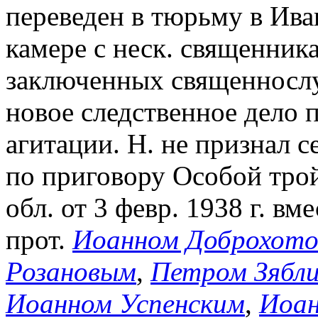
переведен в тюрьму в Ива
камере с неск. священника
заключенных священносл
новое следственное дело 
агитации. Н. не признал 
по приговору Особой тр
обл. от 3 февр. 1938 г. в
прот.
Иоанном Доброхот
Розановым
,
Петром Зябл
Иоанном Успенским
,
Иоа