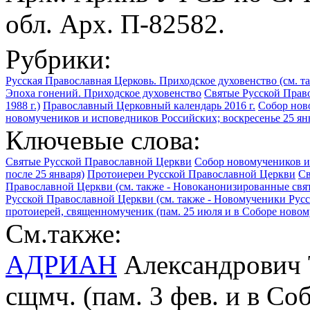
обл. Арх. П-82582.
Рубрики:
Русская Православная Церковь. Приходское духовенство (см. т
Эпоха гонений. Приходское духовенство
Святые Русской Прав
1988 г.)
Православный Церковный календарь 2016 г.
Собор нов
новомучеников и исповедников Российских; воскресенье 25 ян
Ключевые слова:
Святые Русской Православной Церкви
Собор новомучеников и
после 25 января)
Протоиереи Русской Православной Церкви
Св
Православной Церкви (см. также - Новоканонизированные свя
Русской Православной Церкви (см. также - Новомученики Рус
протоиерей, священномученик (пам. 25 июля и в Соборе ново
См.также:
АДРИАН
Александрович Т
сщмч. (пам. 3 фев. и в С