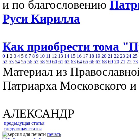
и по благословению
Патр
Руси Кирилла
Как приобрести тома "
0
1
2
3
4
5
6
7
8
9
10
11
12
13
14
15
16
17
18
19
20
21
22
23
24
25
52
53
54
55
56
57
58
59
60
61
62
63
64
65
66
67
68
69
70
71
72
73
Материал из Православно
Патриарха Московского и
АЛЕКСАНДР
предыдущая статья
следующая статья
печать