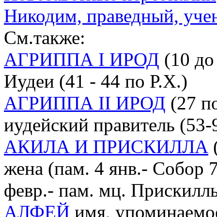
Никодим, праведный, уче
См.также:
АГРИППА I ИРОД
(10 до 
Иудеи (41 - 44 по Р.Х.)
АГРИППА II ИРОД
(27 по
иудейский правитель (53-9
АКИЛА И ПРИСКИЛЛА
(
жена (пам. 4 янв.- Собор 
февр.- пам. мц. Прискилл
АЛФЕЙ
имя, упоминаемо