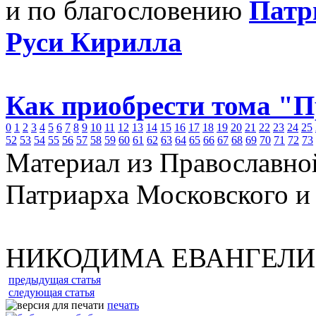
и по благословению
Патр
Руси Кирилла
Как приобрести тома "
0
1
2
3
4
5
6
7
8
9
10
11
12
13
14
15
16
17
18
19
20
21
22
23
24
25
52
53
54
55
56
57
58
59
60
61
62
63
64
65
66
67
68
69
70
71
72
73
Материал из Православно
Патриарха Московского и
НИКОДИМА ЕВАНГЕЛИ
предыдущая статья
следующая статья
печать