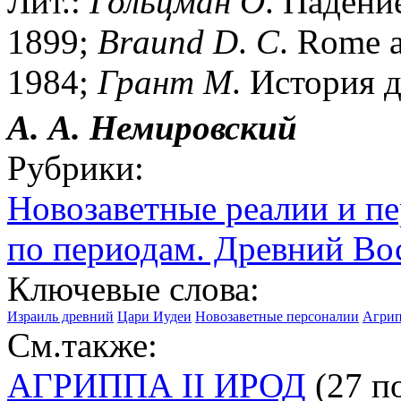
Лит.:
Гольцман
О
. Падени
1899;
Braund
D
.
C
. Rome a
1984;
Грант
М
. История 
А. А. Немировский
Рубрики:
Новозаветные реалии и п
по периодам. Древний Во
Ключевые слова:
Израиль древний
Цари Иудеи
Новозаветные персоналии
Агрипп
См.также:
АГРИППА II ИРОД
(27 по