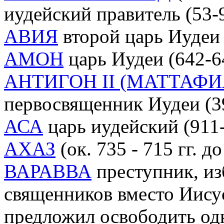
иудейский правитель (53-9
АВИЯ
второй царь Иудеи 
АМОН
царь Иудеи (642-64
АНТИГОН II (МАТТАФ
первосвященник Иудеи (39-
АСА
царь иудейский (911-8
АХАЗ
(ок. 735 - 715 гг. д
ВАРАВВА
преступник, и
священников вместо Иису
предложил освободить одн