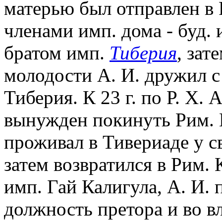
матерью был отправлен в Р
членами имп. дома - буд.
братом имп.
Тиберия
, зат
молодости А. И. дружил 
Тиберия. К 23 г. по Р. Х. 
вынужден покинуть Рим. В 
проживал в Тивериаде у с
затем возвратился в Рим. К
имп. Гай Калигула, А. И. 
должность претора и во в