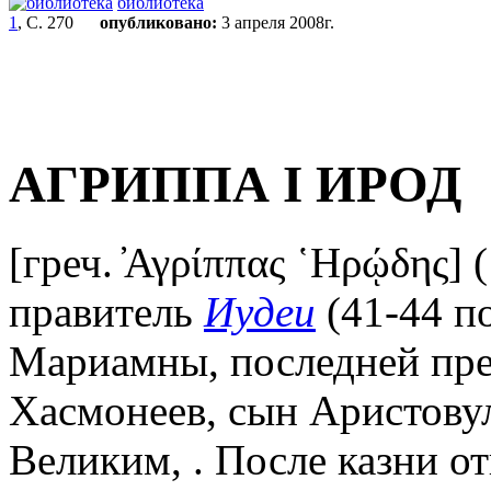
библиотека
1
, С. 270
опубликовано:
3 апреля 2008г.
АГРИППА I ИРОД
[греч. ̓Αγρίππας ῾Ηρῴδης] (
правитель
Иудеи
(41-44 по
Мариамны, последней пре
Хасмонеев, сын Аристову
Великим, . После казни отца