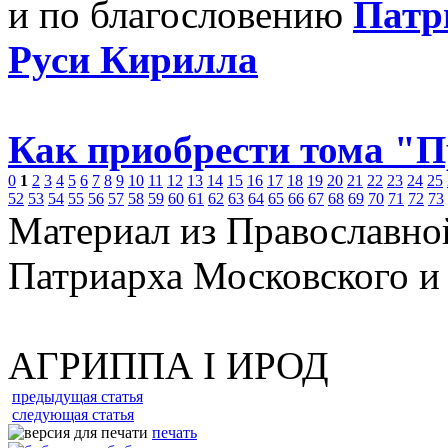
и по благословению
Патр
Руси Кирилла
Как приобрести тома "
0
1
2
3
4
5
6
7
8
9
10
11
12
13
14
15
16
17
18
19
20
21
22
23
24
25
52
53
54
55
56
57
58
59
60
61
62
63
64
65
66
67
68
69
70
71
72
73
Материал из Православно
Патриарха Московского и
АГРИППА I ИРОД
предыдущая статья
следующая статья
печать