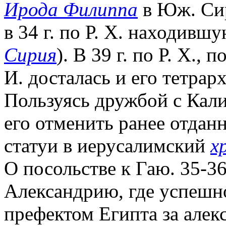
Ирода Филиппа
в Юж. Сир
в 34 г. по Р. Х. находившу
Сирия
). В 39 г. по Р. Х.
И. досталась и его тетрарх
Пользуясь дружбой с Кали
его отменить ранее отдан
статуи в иерусалимский
х
О посольстве к Гаю. 35-36)
Александрию, где успешно
префектом Египта за алек