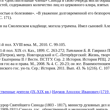
) и «действительные члены» Синода в свою очередь могли обращ
остей, содержавших количество лиц из церковного клира, взятых
аростью и болезнями». «В уважение долговременной его безпоро
С. 171).
н на Смоленском кладбище, могила утрачена. Имел сыновей Алек
 пол. XVIII века. М., 2010. С. 99-105.
-й пол. XIX ст. Каз., 1899. С. 263-272;
Титлинов
Б.
В
. Гавриил П
етров), митр. Новгородский и С.-Петербургский: Жизнь, творчест
 Екатерины II // Вестн. ПСТГУ. Сер. 2: История. История РПЦ. 2
гос-ва и права. М., 2008. № 4. С. 20-23;
он
же
. Взаимоотношени
кого гос. ун-та. Сер.: История. 2011. Вып. 43. № 1(216). С. 107
ственные деятели (IX-XIX вв.)
Наумов Аполлос Иванович (1719 
курор Святейшего Синода (1803 - 1817), министр духовных дел и
1909-1911) Синода, гос., общественный и медицинский деятель, 