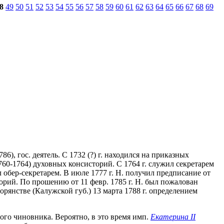
8
49
50
51
52
53
54
55
56
57
58
59
60
61
62
63
64
65
66
67
68
69
86), гос. деятель. С 1732 (?) г. находился на приказных
760-1764) духовных консисторий. С 1764 г. служил секретарем
л обер-секретарем. В июле 1777 г. Н. получил предписание от
рий. По прошению от 11 февр. 1785 г. Н. был пожалован
рянстве (Калужской губ.) 13 марта 1788 г. определением
го чиновника. Вероятно, в это время имп.
Екатерина II