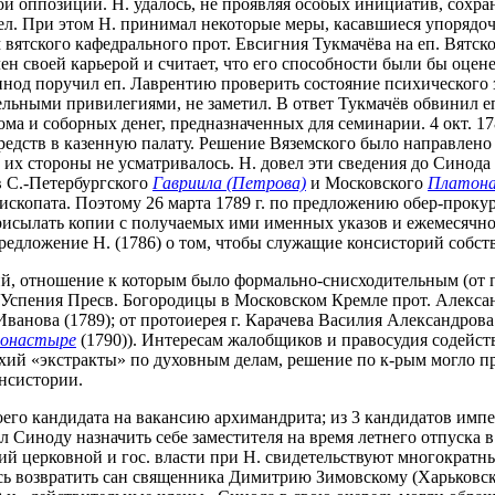
й оппозиции. Н. удалось, не проявляя особых инициатив, сохра
дел. При этом Н. принимал некоторые меры, касавшиеся упорядо
м вятского кафедрального прот. Евсигния Тукмачёва на еп. Вятс
лен своей карьерой и считает, что его способности были бы оцен
од поручил еп. Лаврентию проверить состояние психического зд
льными привилегиями, не заметил. В ответ Тукмачёв обвинил еп
ма и соборных денег, предназначенных для семинарии. 4 окт. 17
едств в казенную палату. Решение Вяземского было направлено с
с их стороны не усматривалось. Н. довел эти сведения до Синода
в С.-Петербургского
Гавриила (Петрова)
и Московского
Платона
ископата. Поэтому 26 марта 1789 г. по предложению обер-прокуро
рисылать копии с получаемых ими именных указов и ежемесячн
редложение Н. (1786) о том, чтобы служащие консисторий собст
ий, отношение к которым было формально-снисходительным (от 
я Успения Пресв. Богородицы в Московском Кремле прот. Алекс
Иванова (1789); от протоиерея г. Карачева Василия Александрова
монастыре
(1790)). Интересам жалобщиков и правосудия содейств
ий «экстракты» по духовным делам, решение по к-рым могло пр
онсистории.
воего кандидата на вакансию архимандрита; из 3 кандидатов имп
л Синоду назначить себе заместителя на время летнего отпуска 
ий церковной и гос. власти при Н. свидетельствуют многократ
ь возвратить сан священника Димитрию Зимовскому (Харьковска