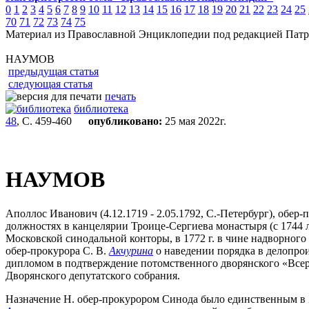
0
1
2
3
4
5
6
7
8
9
10
11
12
13
14
15
16
17
18
19
20
21
22
23
24
25
70
71
72
73
74
75
Материал из Православной Энциклопедии под редакцией Патр
НАУМОВ
предыдущая статья
следующая статья
печать
библиотека
48
, С. 459-460
опубликовано:
25 мая 2022г.
НАУМОВ
Аполлос Иванович (4.12.1719 - 2.05.1792, С.-Петербург), обер
должностях в канцелярии Троице-Сергиева монастыря (с 1744 ла
Московской синодальной конторы, в 1772 г. в чине надворного 
обер-прокурора С. В.
Акчурина
о наведении порядка в делопро
дипломом в подтверждение потомственного дворянского «Всерос
Дворянского депутатского собрания.
Назначение Н. обер-прокурором Синода было единственным в X