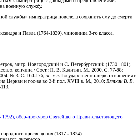
аться к императрице с докладами и представлениями.
 на военную службу.
чной службы» императрица повелела сохранить ему до смерти
сандра и Павла (1764-1839), чиновника 3-го класса,
етров, митр. Новгородский и С.-Петербургский: (1730-1801).
во, кончина / Сост.: П. В. Калитин. М., 2000. С. 77-88;
004. № 3. С. 160-176;
он
же
. Государственно-церк. отношения в
я Церкви и гос-ва во 2-й пол. XVIII в. М., 2010;
Вяткин
В.
В
.
-113.
- 1792), обер-прокурор Святейшего Правительствующего
 народного просвещения (1817 - 1824)
педагог, литератор