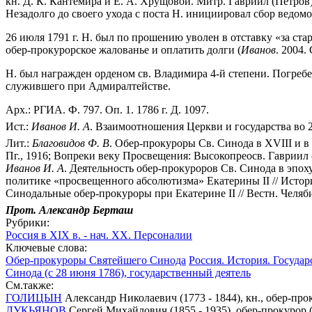
кн. Д. К. Кантемира и Е. А. Хрущовой. Митр. Гавриил (Петров
Незадолго до своего ухода с поста Н. инициировал сбор ведом
26 июля 1791 г. Н. был по прошению уволен в отставку «за ст
обер-прокурорское жалованье и оплатить долги (
Иванов
. 2004. 
Н. был награжден орденом св. Владимира 4-й степени. Погребе
служившего при Адмиралтействе.
Арх.: РГИА. Ф. 797. Оп. 1. 1786 г. Д. 1097.
Ист.:
Иванов
И.
А
. Взаимоотношения Церкви и государства во 2-й
Лит.:
Благовидов
Ф.
В
. Обер-прокуроры Св. Синода в XVIII и в 1
Пг., 1916; Вопреки веку Просвещения: Высокопреосв. Гавриил (П
Иванов
И.
А
. Деятельность обер-прокуроров Св. Синода в эпоху
политике «просвещенного абсолютизма» Екатерины II // История 
Синодальные обер-прокуроры при Екатерине II // Вестн. Челябинс
Прот. Александр Берташ
Рубрики:
Россия в XIX в. - нач. XX. Персоналии
Ключевые слова:
Обер-прокуроры Святейшего Синода
Россия. История. Государ
Синода (с 28 июня 1786), государственный деятель
См.также:
ГОЛИЦЫН
Александр Николаевич (1773 - 1844), кн., обер-про
ЛУКЬЯНОВ
Сергей Михайлович (1855 - 1935), обер-прокурор (