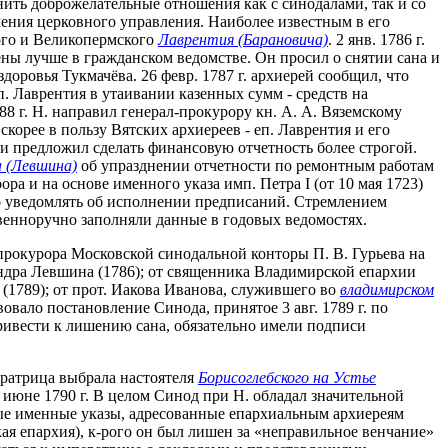
нить доброжелательные отношения как с синодалами, так и со
чения церковного управления. Наиболее известным в его
кого и Великопермского
Лаврентия (Барановича)
. 2 янв. 1786 г.
ены лучше в гражданском ведомстве. Он просил о снятии сана и
оровья Тукмачёва. 26 февр. 1787 г. архиерей сообщил, что
. Лаврентия в утаивании казенных сумм - средств на
88 г. Н. направил генерал-прокурору кн. А. А. Вяземскому
корее в пользу Вятских архиереев - еп. Лаврентия и его
 и предложил сделать финансовую отчетность более строгой.
 (Левшина)
об упразднении отчетности по ремонтным работам
ра и на основе именного указа имп. Петра I (от 10 мая 1723)
о уведомлять об исполнении предписаний. Стремлением
венноручно заполняли данные в годовых ведомостях.
прокурора Московской синодальной конторы П. В. Гурьева на
андра Левшина (1786); от священника Владимирской епархии
 (1789); от прот. Иакова Иванова, служившего во
владимирском
овало постановление Синода, принятое 3 авг. 1789 г. по
ивести к лишению сана, обязательно имели подписи
ератрица выбрала настоятеля
Борисоглебского на Устье
в июне 1790 г. В целом Синод при Н. обладал значительной
ные именные указы, адресованные епархиальным архиереям
я епархия), к-рого он был лишен за «неправильное венчание»