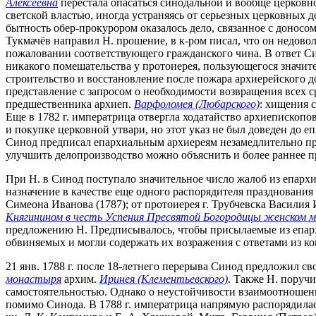
Алексеевна
перестала опасаться синодальной и вообще церковно
светской властью, иногда устраняясь от серьезных церковных 
бытность обер-прокурором оказалось дело, связанное с доносо
Тукмачёв направил Н. прошение, в к-ром писал, что он недово
пожаловании соответствующего гражданского чина. В ответ Син
никакого помешательства у протоиерея, пользующегося значите
строительство и восстановление после пожара архиерейского до
представление с запросом о необходимости возвращения всех ср
предшественника архиеп.
Варфоломея (Любарского)
: хищения 
Еще в 1782 г. императрица отвергла ходатайство архиепископо
и покупке церковной утвари, но этот указ не был доведен до еп
Синод предписал епархиальным архиереям незамедлительно п
улучшить делопроизводство можно объяснить и более раннее п
При Н. в Синод поступало значительное число жалоб из епарх
назначение в качестве еще одного распорядителя праздновани
Симеона Иванова (1787); от протоиерея г. Трубчевска Василия 
Княгинином в честь Успения Пресвятой Богородицы женском 
предложению Н. Предписывалось, чтобы присылаемые из епарх
обвиняемых и могли содержать их возражения с ответами из к
21 янв. 1788 г. после 18-летнего перерыва Синод предложил с
монастыря
архим.
Иринея (Клементьевского)
. Также Н. поручи
самостоятельностью. Однако о неустойчивости взаимоотношен
помимо Синода. В 1788 г. императрица напрямую распорядилас