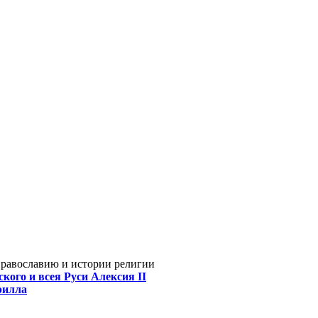
Православию и истории религии
кого и всея Руси Алексия II
рилла