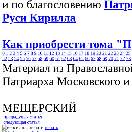
и по благословению
Патр
Руси Кирилла
Как приобрести тома "
0
1
2
3
4
5
6
7
8
9
10
11
12
13
14
15
16
17
18
19
20
21
22
23
24
25
52
53
54
55
56
57
58
59
60
61
62
63
64
65
66
67
68
69
70
71
72
73
Материал из Православно
Патриарха Московского и
МЕЩЕРСКИЙ
предыдущая статья
следующая статья
печать