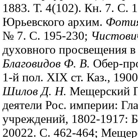
1883. Т. 4(102). Кн. 7. С
Юрьевского архим.
Фотия
№ 7. С. 195-230;
Чистович
духовного просвещения в 
Благовидов Ф. В.
Обер-про
1-й пол. XIX ст. Каз., 190
Шилов Д. Н.
Мещерский Пё
деятели Рос. империи: Гл
учреждений, 1802-1917: Б
20022. С. 462-464; Мещер