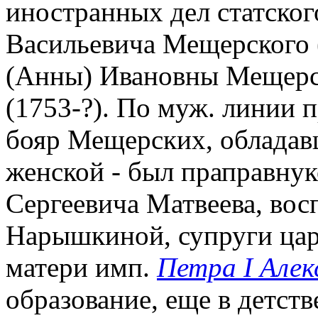
иностранных дел статског
Васильевича Мещерского 
(Анны) Ивановны Мещерс
(1753-?). По муж. линии 
бояр Мещерских, обладав
женской - был праправну
Сергеевича Матвеева, во
Нарышкиной, супруги ца
матери имп.
Петра I Алек
образование, еще в детст