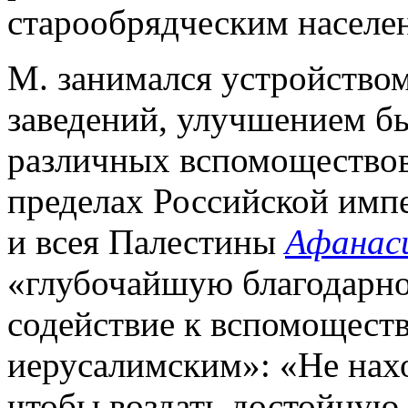
старообрядческим населе
М. занимался устройство
заведений, улучшением бы
различных вспомоществов
пределах Российской имп
и всея Палестины
Афанас
«глубочайшую благодарно
содействие к вспомощест
иерусалимским»: «Не на
чтобы воздать достойную