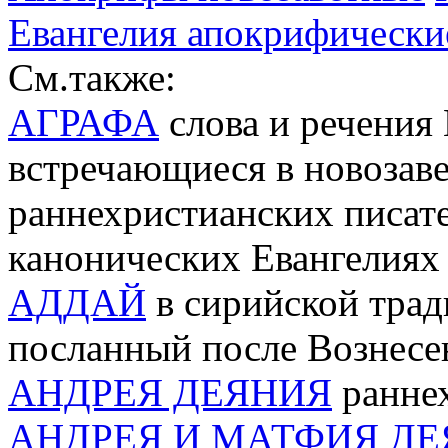
Евангелия апокрифически
См.также:
АГРАФА
слова и речения
встречающиеся в новозав
раннехристианских писате
канонических Евангелиях
АДДАЙ
в сирийской трад
посланный после Вознесе
АНДРЕЯ ДЕЯНИЯ
раннех
АНДРЕЯ И МАТФИЯ Д