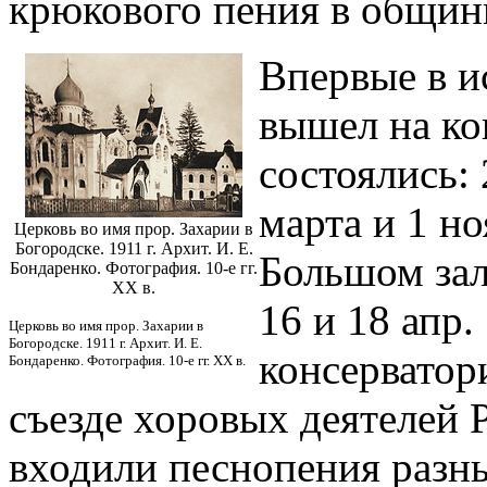
крюкового пения в общин
Впервые в и
вышел на ко
состоялись: 
марта и 1 ноя
Церковь во имя прор. Захарии в
Богородске. 1911 г. Архит. И. Е.
Большом зал
Бондаренко. Фотография. 10-е гг.
XX в.
16 и 18 апр.
Церковь во имя прор. Захарии в
Богородске. 1911 г. Архит. И. Е.
консерватори
Бондаренко. Фотография. 10-е гг. XX в.
съезде хоровых деятелей 
входили песнопения разны