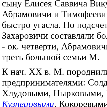
сыну Елисея Саввича Вику
Абрамовичи и Тимофеевич
быстро угасла. По подсче
Захаровичи составляли бо
- ок. четверти, Абрамови
треть большой семьи М.
К нач. XX в. М. породнил
предпринимателями: Сол
Хлудовыми, Нырковыми, 
Кузнецовыми
, Кокоревым