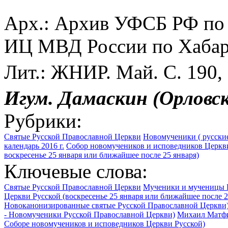
Арх.: Архив УФСБ РФ по Б
ИЦ МВД России по Хабаро
Лит.: ЖНИР. Май. С. 190, 
Игум. Дамаскин (Орловс
Рубрики:
Святые Русской Православной Церкви
Новомученики ( русские
календарь 2016 г.
Собор новомучеников и исповедников Церкви
воскресенье 25 января или ближайшее после 25 января)
Ключевые слова:
Святые Русской Православной Церкви
Мученики и мученицы 
Церкви Русской (воскресенье 25 января или ближайшее после 2
Новоканонизированные святые Русской Православной Церкви
- Новомученики Русской Православной Церкви)
Михаил Матфие
Соборе новомучеников и исповедников Церкви Русской)