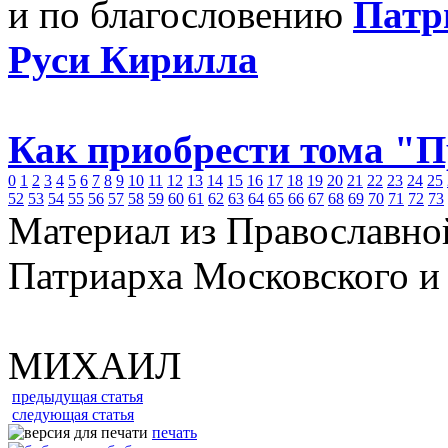
и по благословению
Патр
Руси Кирилла
Как приобрести тома "
0
1
2
3
4
5
6
7
8
9
10
11
12
13
14
15
16
17
18
19
20
21
22
23
24
25
52
53
54
55
56
57
58
59
60
61
62
63
64
65
66
67
68
69
70
71
72
73
Материал из Православно
Патриарха Московского и
МИХАИЛ
предыдущая статья
следующая статья
печать