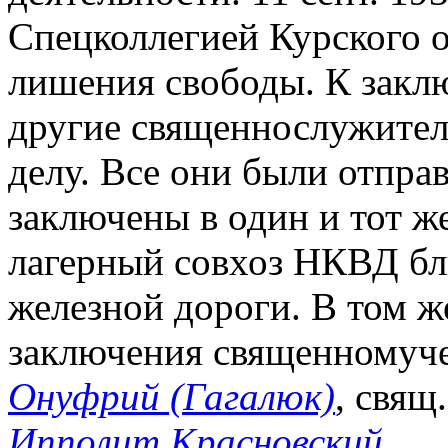
Спецколлегией Курского о
лишения свободы. К закл
другие священнослужител
делу. Все они были отпра
заключены в один и тот ж
лагерный совхоз НКВД бл
железной дороги. В том ж
заключения священномуче
Онуфрий (Гагалюк)
, свящ
Ипполит Красновский
.