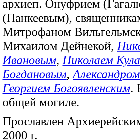
архиеп. Онуфрием (Гагал
(Панкеевым), священника
Митрофаном Вильгельмск
Михаилом Дейнекой,
Ник
Ивановым
,
Николаем Кул
Богдановым
,
Александром
Георгием Богоявленским
.
общей могиле.
Прославлен Архиерейск
2000 г.