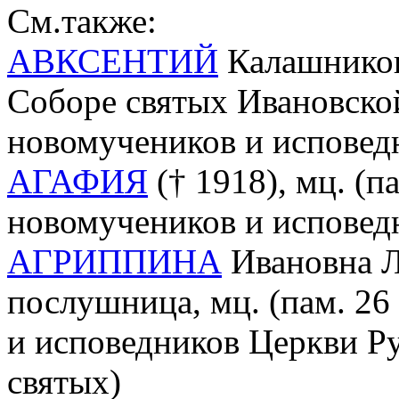
См.также:
АВКСЕНТИЙ
Калашников 
Соборе святых Ивановско
новомучеников и исповед
АГАФИЯ
(† 1918), мц. (п
новомучеников и исповед
АГРИППИНА
Ивановна Л
послушница, мц. (пам. 26
и исповедников Церкви Ру
святых)