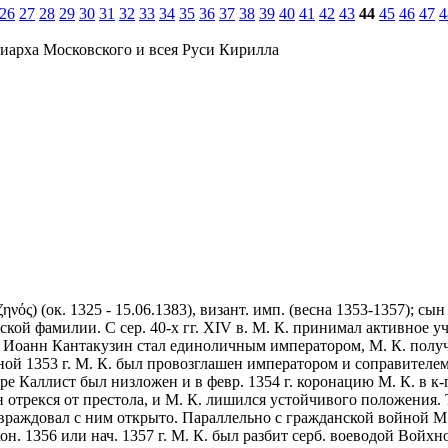
26
27
28
29
30
31
32
33
34
35
36
37
38
39
40
41
42
43
44
45
46
47
4
иарха Московского и всея Руси Кирилла
ός) (ок. 1325 - 15.06.1383), визант. имп. (весна 1353-1357); сы
ой фамилии. С сер. 40-х гг. XIV в. М. К. принимал активное у
гда Иоанн Кантакузин стал единоличным императором, М. К. получ
сной 1353 г. М. К. был провозглашен императором и соправител
ре Каллист был низложен и в февр. 1354 г. коронацию М. К. в 
ин отрекся от престола, и М. К. лишился устойчивого положения
враждовал с ним открыто. Параллельно с гражданской войной М. 
он. 1356 или нач. 1357 г. М. К. был разбит серб. воеводой Войх