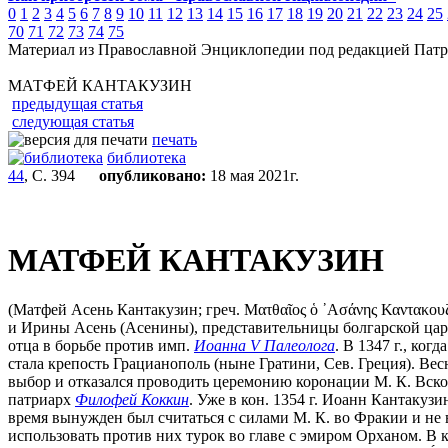
0
1
2
3
4
5
6
7
8
9
10
11
12
13
14
15
16
17
18
19
20
21
22
23
24
25
70
71
72
73
74
75
Материал из Православной Энциклопедии под редакцией Патр
МАТФЕЙ КАНТАКУЗИН
предыдущая статья
следующая статья
печать
библиотека
44
, С. 394
опубликовано:
18 мая 2021г.
МАТФЕЙ КАНТАКУЗИН
(Матфей Асень Кантакузин; греч. Ματθαῖος ὁ ᾿Ασάνης Καντακουζην
и Ирины Асень (Асенины), представительницы болгарской царск
отца в борьбе против имп.
Иоанна V Палеолога
. В 1347 г., ко
стала крепость Грацианополь (ныне Гратини, Сев. Греция). Ве
выбор и отказался проводить церемонию коронации М. К. Вско
патриарх
Филофей Коккин
. Уже в кон. 1354 г. Иоанн Кантакуз
время вынужден был считаться с силами М. К. во Фракии и не 
использовать против них турок во главе с эмиром Орханом. В к