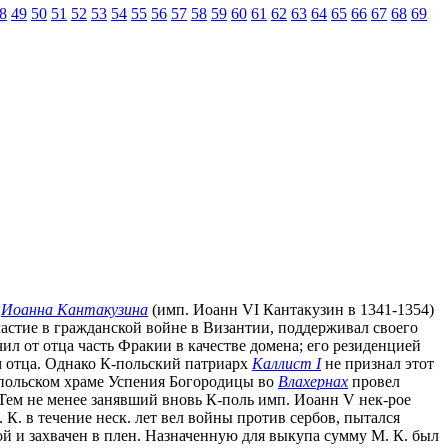
8
49
50
51
52
53
54
55
56
57
58
59
60
61
62
63
64
65
66
67
68
69
н
Иоанна Кантакузина
(имп. Иоанн VI Кантакузин в 1341-1354)
частие в гражданской войне в Византии, поддерживал своего
ил от отца часть Фракии в качестве домена; его резиденцией
ем отца. Однако К-польский патриарх
Каллист I
не признал этот
к-польском храме Успения Богородицы во
Влахернах
провел
. Тем не менее занявший вновь К-поль имп. Иоанн V нек-рое
К. в течение неск. лет вел войны против сербов, пытался
ной и захвачен в плен. Назначенную для выкупа сумму М. К. был