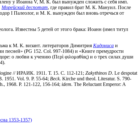
плену у Иоанна V, М. К. был вынужден сложить с себя имп.
в
Морейский деспотат
, где правил брат М. К. Мануил. После
одор I Палеолог, и М. К. вынужден был вновь отречься от
олога. Известны 5 детей от этого брака: Иоанн (имел титул
ьма к М. К. визант. литераторов Димитрия
Кидониса
и
ни песней» (PG 152. Col. 997-1084) и «Книге премудрости
доре: о любви к учению (Περὶ φιλομαθίας) и о трех силах души
4).
ologine // ИРАИК. 1911. Т. 15. С. 112-121;
Zakythinos D
. Le despotat
. 1951. Vol. 9. P. 55-64;
Beck.
Kirche und theol. Literatur. S. 790-
h., 1968. P. 121-122, 156-164;
idem.
The Reluctant Emperor: A
сна 1353-1357)