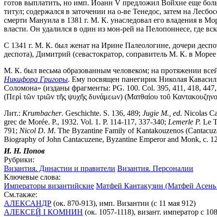
готов выплатить, но имп. Иоанн V предложил Войхне еще бо́ль
титул; содержался в заточении на о-ве Тенедос, затем на Лесбо
смерти Мануила в 1381 г. М. К. унаследовал его владения в Мо
власти. Он удалился в один из мон-рей на Пелопоннесе, где вск
С 1341 г. М. К. был женат на Ирине Палеологине, дочери деспо
деспота), Димитрий (севастократор, соправитель М. К. в Морее в
М. К. был весьма образованным человеком; на протяжении все
Никифора Григоры
. Ему посвящен панегирик Николая Кавасил
Соломона» (изданы фрагменты: PG. 100. Col. 395, 411, 418, 447
(Περὶ τῶν τριῶν τῆς ψυχῆς δυνάμεων) (Ματθαίου τοῦ Καντακουζηνοῦ λ
Лит.:
Krumbacher
. Geschichte. S. 136, 489;
Jugie M., ed
. Nicolas C
grec de Morée. P., 1932. Vol. 1. P. 114-117, 337-340;
Lemerle P.
Le T
791;
Nicol D. M
. The Byzantine Family of Kantakouzenos (Cantacuze
Biography of John Cantacuzene, Byzantine Emperor and Monk, c. 12
И. Н. Попов
Рубрики:
Византия. Династии и правители
Византия. Персоналии
Ключевые слова:
Императоры византийские
Матфей Кантакузин (Матфей Асень Ка
См.также:
АЛЕКСАНДР
(ок. 870-913), имп. Византии (с 11 мая 912)
АЛЕКСЕЙ I КОМНИН
(ок. 1057-1118), визант. император с 10