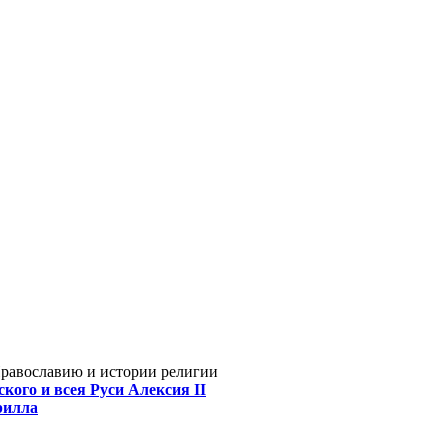
Православию и истории религии
кого и всея Руси Алексия II
рилла