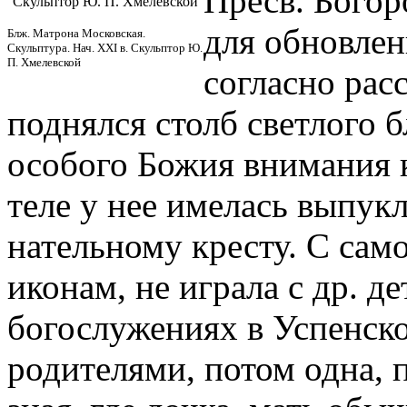
Пресв. Богор
Скульптор Ю. П. Хмелевской
для обновлен
Блж. Матрона Московская.
Скульптура. Нач. XXI в. Скульптор Ю.
П. Хмелевской
согласно рас
поднялся столб светлого 
особого Божия внимания к
теле у нее имелась выпукл
нательному кресту. С само
иконам, не играла с др. д
богослужениях в Успенско
родителями, потом одна, 