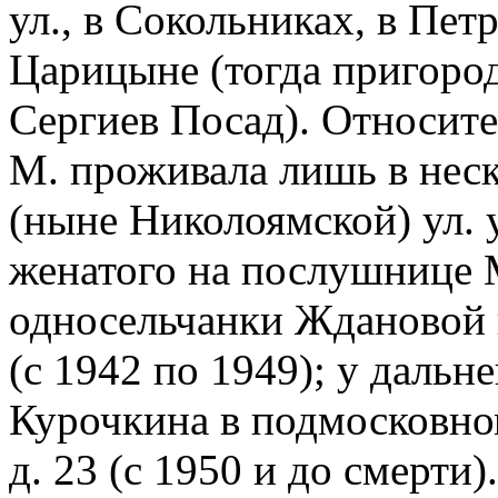
ул., в Сокольниках, в Пет
Царицыне (тогда пригород
Сергиев Посад). Относит
М. проживала лишь в неск
(ныне Николоямской) ул. 
женатого на послушнице М
односельчанки Ждановой 
(с 1942 по 1949); у дальн
Курочкина в подмосковном
д. 23 (с 1950 и до смерти).