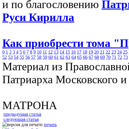
и по благословению
Патр
Руси Кирилла
Как приобрести тома "
0
1
2
3
4
5
6
7
8
9
10
11
12
13
14
15
16
17
18
19
20
21
22
23
24
25
52
53
54
55
56
57
58
59
60
61
62
63
64
65
66
67
68
69
70
71
72
73
Материал из Православно
Патриарха Московского и
МАТРОНА
предыдущая статья
следующая статья
печать