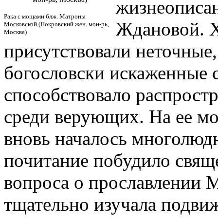
жизнеописан
Рака с мощами блж. Матроны
Ждановой. Х
Московской (Покровский жен. мон-рь,
Москва)
присутствовали неточные,
богословски искаженные с
способствовало
распрост
среди верующих. На ее м
вновь началось многолюд
почитание побудило свящ
вопроса о прославлении 
тщательно изучала подви