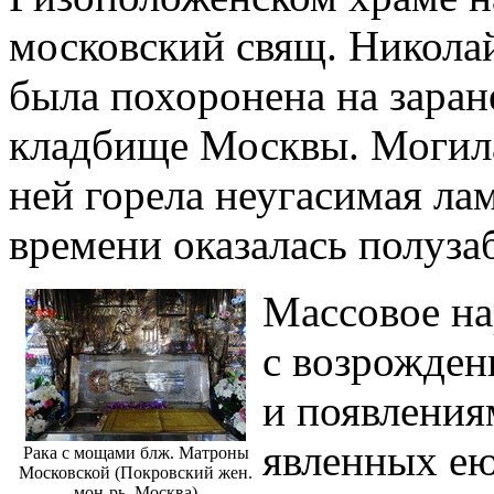
московский свящ. Николай
была похоронена на зара
кладбище Москвы. Могил
ней горела неугасимая ла
времени оказалась полуза
Массовое на
с возрожден
и появления
явленных ею
Рака с мощами блж. Матроны
Московской (Покровский жен.
мон-рь, Москва)