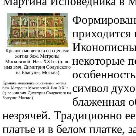
Мартина Исповедника в Мо
Формирован
приходится н
Иконописный
Крышка мощевика со сценами
жития блж. Матроны
некоторые п
Московской. Нач. XXI в. (ц. во
имя вмч. Димитрия Солунского
особенность
на Благуше, Москва)
Крышка мощевика со сценами жития
символ духо
блж. Матроны Московской. Нач. XXI в.
(ц. во имя вмч. Димитрия Солунского на
блаженная о
Благуше, Москва)
незрячей. Традиционно е
платье и в белом платке, 