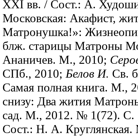
XXI вв. / Сост.: А. Худош
Московская: Акафист, жит
Матронушка!»: Жизнеопис
блж. старицы Матроны Мос
Ананичев. М., 2010;
Серо
СПб., 2010;
Белов И.
Св. б
Самая полная книга. М., 
снизу: Два жития Матрон
сад. М., 2012. № 1(72). С
Сост.: Н. А. Круглянская.