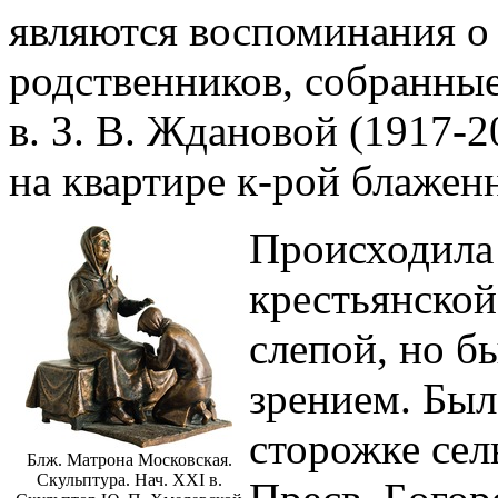
являются воспоминания о 
родственников, собранные в
в. З. В. Ждановой (1917-
на квартире к-рой блаженн
Происходила 
крестьянской
слепой, но б
зрением. Был
сторожке сел
Блж. Матрона Московская.
Скульптура. Нач. XXI в.