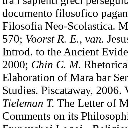
tra i sapienti greci persegui
documento filosofico pagano 
Filosofia Neo-Scolastica. Mi
570;
Voorst R. E., van.
Jesu
Introd. to the Ancient Evid
2000;
Chin C. M.
Rhetorical
Elaboration of Mara bar Ser
Studies. Piscataway, 2006. 
Tieleman T.
The Letter of M
Comments on its Philosophic