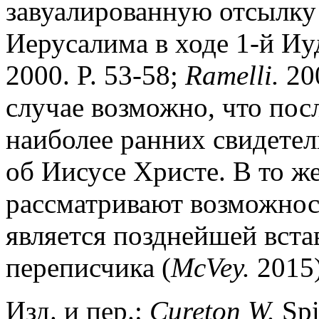
завуалированную отсылку
Иерусалима в ходе 1-й Иуд
2000. P. 53-58;
Ramelli.
20
случае возможно, что пос
наиболее ранних свидетел
об Иисусе Христе. В то ж
рассматривают возможност
является позднейшей вста
переписчика (
McVey.
2015)
Изд. и пер.:
Cureton W.
Spi