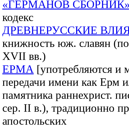
«ГЕРМАНОВ СБОРНИК
кодекс
ДРЕВНЕРУССКИЕ ВЛИ
книжность юж. славян (посл
XVII вв.)
ЕРМА
[употребляются и 
передачи имени как Ерм и
памятника раннехрист. п
сер. II в.), традиционно 
апостольских