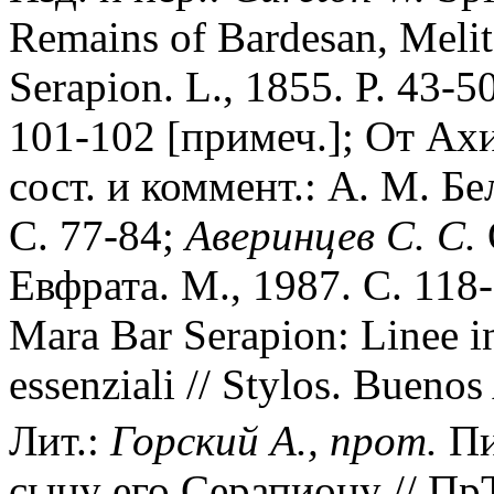
Remains of Bardesan, Meli
Serapion. L., 1855. P. 43-50
101-102 [примеч.]; От Ахи
сост. и коммент.: А. М. Бе
С. 77-84;
Аверинцев С. С.
Евфрата. М., 1987. С. 118
Mara Bar Serapion: Linee in
essenziali // Stylos. Buenos
Лит.:
Горский А., прот.
Пи
сыну его Серапиону // ПрТ