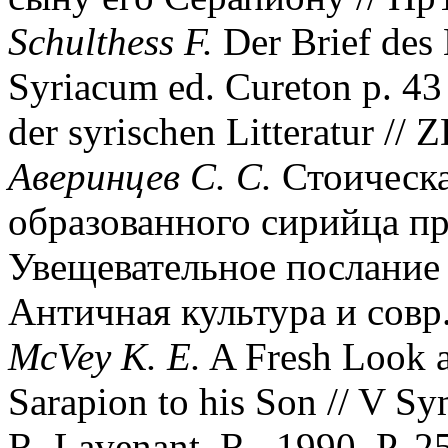
Schulthess F.
Der Brief des 
Syriacum ed. Cureton p. 43 
der syrischen Litteratur //
Аверинцев С. С.
Стоическа
образованного сирийца п
Увещевательное послание 
Античная культура и совр. 
McVey K. E.
A Fresh Look at
Sarapion to his Son // V S
R. Lavenant. R., 1990. P. 