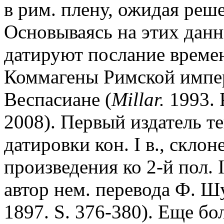
в рим. плену, ожидая реше
Основываясь на этих данн
датируют послание времен
Коммагены Римской импери
Веспасиане (
Millar.
1993. 
2008). Первый издатель т
датировки кон. I в., скло
произведения ко 2-й пол. II
автор нем. перевода Ф. Шуль
1897. S. 376-380). Еще б