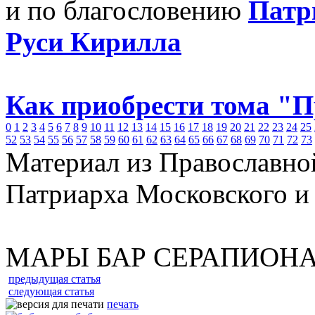
и по благословению
Патр
Руси Кирилла
Как приобрести тома "
0
1
2
3
4
5
6
7
8
9
10
11
12
13
14
15
16
17
18
19
20
21
22
23
24
25
52
53
54
55
56
57
58
59
60
61
62
63
64
65
66
67
68
69
70
71
72
73
Материал из Православно
Патриарха Московского и
МАРЫ БАР СЕРАПИОН
предыдущая статья
следующая статья
печать