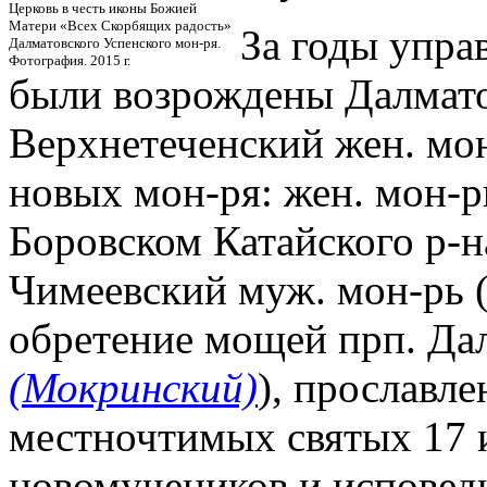
Церковь в честь иконы Божией
Матери «Всех Скорбящих радость»
За годы упра
Далматовского Успенского мон-ря.
Фотография. 2015 г.
были возрождены Далмато
Верхнетеченский жен. мон
новых мон-ря: жен. мон-р
Боровском Катайского р-н
Чимеевский муж. мон-рь (2
обретение мощей прп. Дал
(Мокринский)
), прославл
местночтимых святых 17 и
новомучеников и исповед