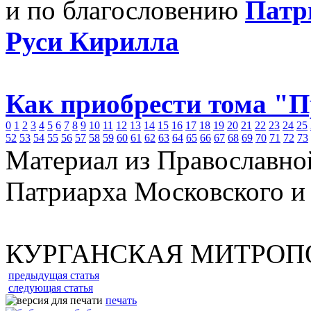
и по благословению
Патр
Руси Кирилла
Как приобрести тома "
0
1
2
3
4
5
6
7
8
9
10
11
12
13
14
15
16
17
18
19
20
21
22
23
24
25
52
53
54
55
56
57
58
59
60
61
62
63
64
65
66
67
68
69
70
71
72
73
Материал из Православно
Патриарха Московского и
КУРГАНСКАЯ МИТРОП
предыдущая статья
следующая статья
печать