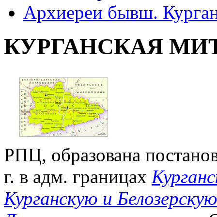
Архиереи бывш. Курга
КУРГАНСКАЯ МИ
РПЦ, образована постанов
г. в адм. границах
Курганс
Курганскую и Белозерску