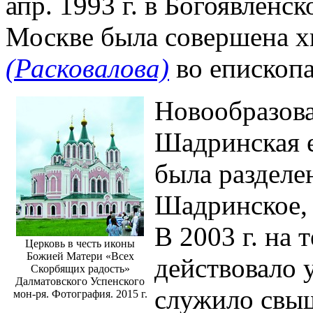
апр. 1993 г. в Богоявленс
Москве была совершена х
(Расковалова)
во епископа
Новообразова
Шадринская е
была разделе
Шадринское, 
В 2003 г. на
Церковь в честь иконы
Божией Матери «Всех
действовало 
Скорбящих радость»
Далматовского Успенского
служило свы
мон-ря. Фотография. 2015 г.