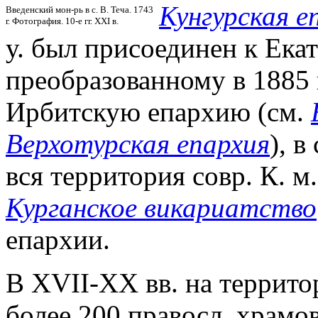
Кунгурская е
Введенский мон-рь в с. В. Теча. 1743
г. Фотография. 10-е гг. XXI в.
у. был присоединен к Ека
преобразованному в 1885 
Ирбитскую епархию (см.
Верхотурская епархия
), в
вся территория совр. К. м
Курганское викариатство
епархии.
В XVII-XX вв. на террито
более 200 правосл. храмов