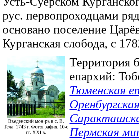
Усть-Суерском Курганского
рус. первопроходцами ря
основано поселение Царёв
Курганская слобода, с 178
Территория бу
епархий: Тоб
Тюменская е
Оренбургска
Саракташска
Введенский мон-рь в с. В.
Теча. 1743 г. Фотография. 10-е
Пермская ми
гг. XXI в.