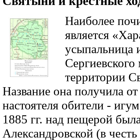
Святыни и крестные х
Наиболее почи
является «Хар
усыпальница 
Сергиевского 
территории Св
Название она получила от
настоятеля обители - игум
1885 гг. над пещерой была
Александровской (в честь