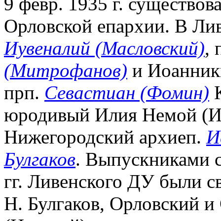
9 февр. 1935 г. существов
Орловской епархии. В Лив
Иувеналий (Масловский)
,
(Митрофанов)
и Иоанники
прп.
Севастиан (Фомин)
К
юродивый Илия Немой (И.
Нижегородский архиеп.
И
Булгаков
. Выпускниками 
гг. Ливенского ДУ были с
Н. Булгаков, Орловский и