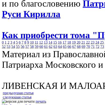
и по благословению
Патр
Руси Кирилла
Как приобрести тома "
0
1
2
3
4
5
6
7
8
9
10
11
12
13
14
15
16
17
18
19
20
21
22
23
24
25
52
53
54
55
56
57
58
59
60
61
62
63
64
65
66
67
68
69
70
71
72
73
Материал из Православно
Патриарха Московского и
ЛИВЕНСКАЯ И МАЛОА
предыдущая статья
следующая статья
печать