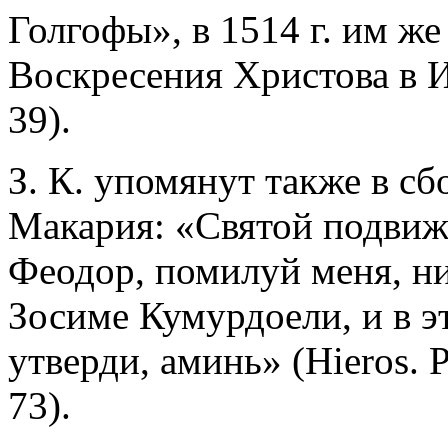
Голгофы», в 1514 г. им ж
Воскресения Христова в 
39).
З. К. упомянут также в с
Макария: «Святой подви
Феодор, помилуй меня, н
Зосиме Кумурдоели, и в э
утверди, аминь» (Hieros. Pa
73).