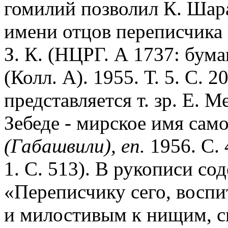
гомилий позволил К. Шар
имени отцов переписчика и
З. К. (НЦРГ. А 1737: бумаг
(Колл. А). 1955. Т. 5. С. 
представляется т. зр. Е. 
Зебеде - мирское имя само
(Габашвили), еп.
1956. С.
1. С. 513). В рукописи со
«Переписчику сего, восп
и милостивым к нищим, сы