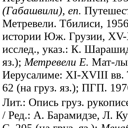
(Габашвили), еп.
Путешеств
Метревели. Тбилиси, 1956 
истории Юж. Грузии, XV-X
исслед., указ.: К. Шараши
яз.);
Метревели Е.
Мат-лы 
Иерусалиме: XI-XVIII вв.
62 (на груз. яз.); ПГП. 197
Лит.: Опись груз. рукопис
/ Ред.: А. Барамидзе, Л. К
С. 205 (на груз. яз.);
Мена