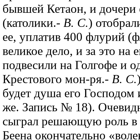
бывшей Кетаон, и дочери 
(католики.-
В. С.
) отобрал
ее, уплатив 400 флурий (
великое дело, и за это на
подвесили на Голгофе и од
Крестового мон-ря.-
В. С.
будет душа его Господом 
же. Запись № 18). Очевид
сыграл решающую роль в ис
Беена окончательно «вол