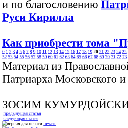
и по благословению
Патр
Руси Кирилла
Как приобрести тома "
0
1
2
3
4
5
6
7
8
9
10
11
12
13
14
15
16
17
18
19
20
21
22
23
24
25
52
53
54
55
56
57
58
59
60
61
62
63
64
65
66
67
68
69
70
71
72
73
Материал из Православно
Патриарха Московского и
ЗОСИМ КУМУРДОЙСК
предыдущая статья
следующая статья
печать