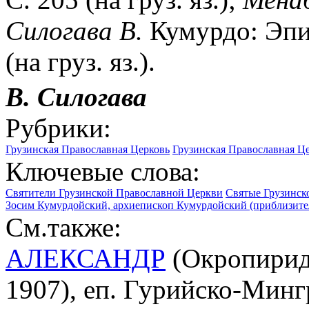
Силогава В.
Кумурдо: Эпи
(на груз. яз.).
В. Силогава
Рубрики:
Грузинская Православная Церковь
Грузинская Православная Це
Ключевые слова:
Святители Грузинской Православной Церкви
Святые Грузинск
Зосим Кумурдойский, архиепископ Кумурдойский (приблизительн
См.также:
АЛЕКСАНДР
(Окропирид
1907), еп. Гурийско-Мингр