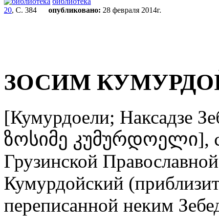
библиотека
20
, С. 384
опубликовано:
28 февраля 2014г.
ЗОСИМ КУМУРДО
[Кумурдоели; Наксадзе Зеб
ზოსიმე კუმურდოელი], свт.
Грузинской Православной
Кумурдойский (приблизит
переписанной неким Зебе