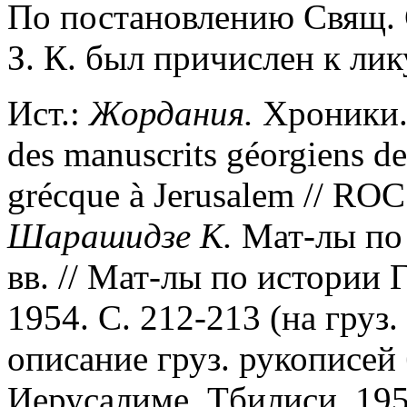
По постановлению Свящ. С
З. К. был причислен к лик
Ист.:
Жордания.
Хроники. 
des manuscrits géorgiens de
grécque à Jerusalem // RОС.
Шарашидзе К.
Мат-лы по
вв. // Мат-лы по истории 
1954. С. 212-213 (на груз. 
описание груз. рукописей 
Иерусалиме. Тбилиси, 1955