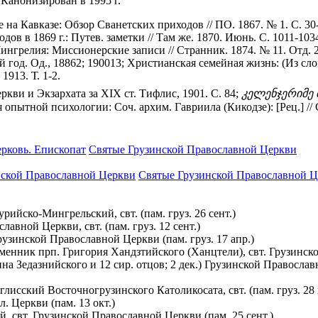
 Канонизирован в 1995 г.
на Кавказе: Обзор Сванетских приходов // ПО. 1867. № 1. С. 30
ходов в 1869 г.: Путев. заметки // Там же. 1870. Июнь. С. 1011-10
ингрелия: Миссионерские записи // Странник. 1874. № 11. Отд. 2.
год. Од., 18862; 190013; Христианская семейная жизнь: (Из слов
1913. Т. 1-2.
ркви и Экзархата за XIX ст. Тифлис, 1901. С. 84;
კელენჯერიმე
 опытной психологии: Соч. архим. Гавриила (Кикодзе): [Рец.] // Со
рковь. Епископат
Святые Грузинской Православной Церкви
нской Православной Церкви
Святые Грузинской Православной 
рийско-Мингрельский, свт. (пам. груз. 26 сент.)
авной Церкви, свт. (пам. груз. 12 сент.)
 Грузинской Православной Церкви (пам. груз. 17 апр.)
еменник прп. Григория Хандзтийского (Ханцтели), свт. Грузинско
анна Зедазнийского и 12 сир. отцов; 2 дек.) Грузинской Правосла
глисский Восточногрузинского Католикосата, свт. (пам. груз. 28
сл. Церкви (пам. 13 окт.)
, свт. Грузинской Православной Церкви (пам. 25 сент.)