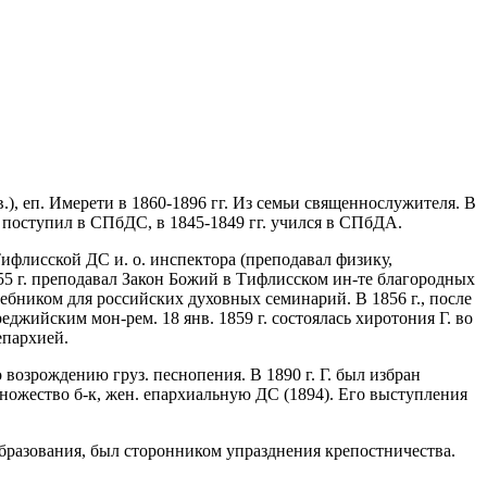
в.), еп. Имерети в 1860-1896 гг. Из семьи священнослужителя. В
Г. поступил в СПбДС, в 1845-1849 гг. учился в СПбДА.
ифлисской ДС и. о. инспектора (преподавал физику,
855 г. преподавал Закон Божий в Тифлисском ин-те благородных
чебником для российских духовных семинарий. В 1856 г., после
жийским мон-рем. 18 янв. 1859 г. состоялась хиротония Г. во
епархией.
 возрождению груз. песнопения. В 1890 г. Г. был избран
множество б-к, жен. епархиальную ДС (1894). Его выступления
бразования, был сторонником упразднения крепостничества.