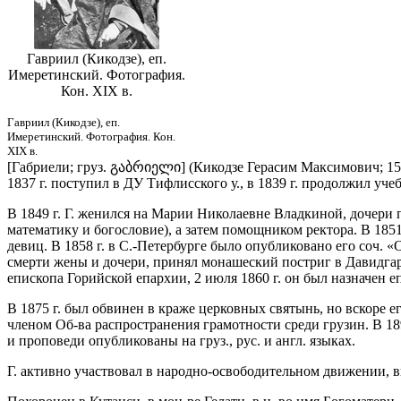
Гавриил (Кикодзе), еп.
Имеретинский. Фотография.
Кон. XIX в.
Гавриил (Кикодзе), еп.
Имеретинский. Фотография. Кон.
XIX в.
[Габриели; груз. გაბრიელი] (Кикодзе Герасим Максимович; 15.11.
1837 г. поступил в ДУ Тифлисского у., в 1839 г. продолжил уче
В 1849 г. Г. женился на Марии Николаевне Владкиной, дочери 
математику и богословие), а затем помощником ректора. В 185
девиц. В 1858 г. в С.-Петербурге было опубликовано его соч. 
смерти жены и дочери, принял монашеский постриг в Давидгаре
епископа Горийской епархии, 2 июля 1860 г. он был назначен е
В 1875 г. был обвинен в краже церковных святынь, но вскоре ег
членом Об-ва распространения грамотности среди грузин. В 18
и проповеди опубликованы на груз., рус. и англ. языках.
Г. активно участвовал в народно-освободительном движении, 