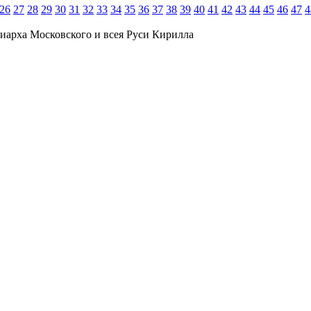
26
27
28
29
30
31
32
33
34
35
36
37
38
39
40
41
42
43
44
45
46
47
4
иарха Московского и всея Руси Кирилла