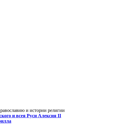
Православию и истории религии
кого и всея Руси Алексия II
рилла