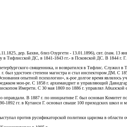
1825, дер. Бахви, близ Озургети - 13.01.1896), свт. (пам. 13 ян
бу в Тифлисской ДС, в 1841-1843 гг.- в Псковской ДС. В 1844 г. 
петербургского священника, и возвратился в Тифлис. Служил в Т
1 г. был удостоен степени магистра и стал инспектором ДМ. С 1
«Основания опытной психологии», к-рое долгое время являлось у
джком мон-ре. С 1858 г. архимандрит и управляющий Давидгаред
пископом Имерети. С 30 мая 1869 по 1886 г. управлял Абхазской 
о оправдали. В 1887 г. по инициативе Г. был основан Комитет по
90-1892 гг. в Кутаиси Г. основал свыше 100 приходских школ и 
выступал против русификаторской политики царизма в области о