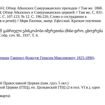
-61; Обзор Абхазских Самурзаканских приходов // Там же. 1868.
34; Обзор Абхазских и Самурзаканских церквей // Там же. С. 831-
 С. 107-123; № 12. С. 196-226; Слово о сострадании к
 и речей) //
Марк
Евгеник,
митр
.
Ефесский
. Краткие поучения.
მ
. გაბრიელი ეპისკოპოსი იმერეთისა (მისი დრო, ცხოვრება
бр. соч. М., 1937. Т. 4.
Церкви
Гавриил (Кикодзе Герасим Максимович; 1825-1896),
й Православной Церкви (пам. груз. 5 окт.)
вной Церкви (ГПЦ), еп. Цилканский ГПЦ (2-я пол. VI в.), один
 марта)