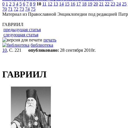
0
1
2
3
4
5
6
7
8
9
10
11
12
13
14
15
16
17
18
19
20
21
22
23
24
25
70
71
72
73
74
75
Материал из Православной Энциклопедии под редакцией Патр
ГАВРИИЛ
предыдущая статья
следующая статья
печать
библиотека
10
, С. 221
опубликовано:
28 сентября 2010г.
ГАВРИИЛ