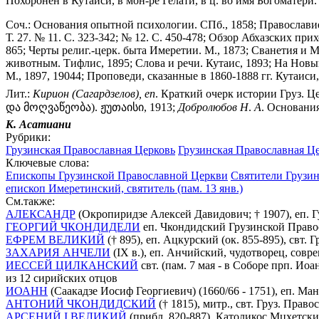
Похоронен в Кутаиси, в мон-ре Гелати, в ц. во имя Богоматери.
Соч.: Основания опытной психологии. СПб., 1858; Православие 
Т. 27. № 11. С. 323-342; № 12. С. 450-478; Обзор Абхазских при
865; Черты религ.-церк. быта Имеретии. М., 1873; Сванетия и М
животным. Тифлис, 1895; Слова и речи. Кутаис, 1893; На Новый 
М., 1897, 19044; Проповеди, сказанные в 1860-1888 гг. Кутаиси, 
Лит.:
Кирион
(Сагардзелов),
еп
. Краткий очерк истории Груз. Це
და მოღვაწეობა). ჟუთაისი, 1913;
Добролюбов
Н
.
А
. Основания
К.
Асатиани
Рубрики:
Грузинская Православная Церковь
Грузинская Православная Це
Ключевые слова:
Епископы Грузинской Православной Церкви
Святители Грузи
епископ Имеретинский, святитель (пам. 13 янв.)
См.также:
АЛЕКСАНДР
(Окропиридзе Алексей Давидович; † 1907), еп. Гу
ГЕОРГИЙ ЧКОНДИДЕЛИ
еп. Чкондидский Грузинской Правосл
ЕФРЕМ ВЕЛИКИЙ
(† 895), еп. Ацкурский (ок. 855-895), свт.
ЗАХАРИЯ АНЧЕЛИ
(IX в.), еп. Анчийский, чудотворец, совр
ИЕССЕЙ ЦИЛКАНСКИЙ
свт. (пам. 7 мая - в Соборе прп. Ио
из 12 сирийских отцов
ИОАНН
(Саакадзе Иосиф Георгиевич) (1660/66 - 1751), еп. Ман
АНТОНИЙ ЧКОНДИДСКИЙ
(† 1815), митр., свт. Груз. Право
АРСЕНИЙ I ВЕЛИКИЙ
(прибл. 820-887), Католикос Мцхетский