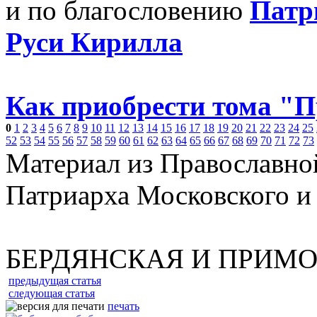
и по благословению
Патр
Руси Кирилла
Как приобрести тома "
0
1
2
3
4
5
6
7
8
9
10
11
12
13
14
15
16
17
18
19
20
21
22
23
24
25
52
53
54
55
56
57
58
59
60
61
62
63
64
65
66
67
68
69
70
71
72
73
Материал из Православно
Патриарха Московского и
БЕРДЯНСКАЯ И ПРИМ
предыдущая статья
следующая статья
печать