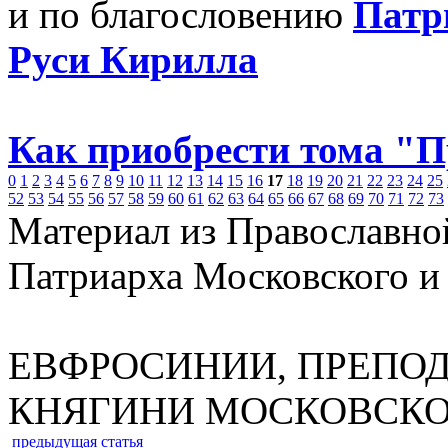
и по благословению
Патр
Руси Кирилла
Как приобрести тома "
0
1
2
3
4
5
6
7
8
9
10
11
12
13
14
15
16
17
18
19
20
21
22
23
24
25
52
53
54
55
56
57
58
59
60
61
62
63
64
65
66
67
68
69
70
71
72
73
Материал из Православно
Патриарха Московского и
ЕВФРОСИНИИ, ПРЕПОД
КНЯГИНИ МОСКОВСКО
предыдущая статья