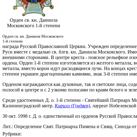
Орден св. кн. Даниила
Московского 1-й степени
Орден св. кн. Даниила Московского
1-й степени
награда Русской Православной Церкви. Учрежден определение
Руси вместе с медалью св. блгв. кн. Даниила Московского. Им
внешними сторонами. В центре креста - поясное рельефное из
ордена. Орден 1-й степени изготовляется из желтого металла, 
металла, вместо корон идут расходящиеся лучи. На концах крест
степени украшен драгоценными камнями, знак 3-й степени име
Орденом награждаются как духовные, так и светские лица, сод
полосой в центре и с 2 узкими полосами по краям белого и зел
Среди удостоенных Д. о. 1-й степени - Святейший Патриарх М
Калининградский митр.
Кирилл (Гундяев)
, лауреат Нобелевско
30 окт. 1998 г. Д. о. единственный из орденов Русской Правосл
Лит.: Определение Свят. Патриарха Пимена и Свящ. Синода от 27
Рубрики: