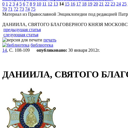
0
1
2
3
4
5
6
7
8
9
10
11
12
13
14
15
16
17
18
19
20
21
22
23
24
25
70
71
72
73
74
75
Материал из Православной Энциклопедии под редакцией Патр
ДАНИИЛА, СВЯТОГО БЛАГОВЕРНОГО КНЯЗЯ МОСКОВС
предыдущая статья
следующая статья
печать
библиотека
14
, С. 108-109
опубликовано:
30 января 2012г.
ДАНИИЛА, СВЯТОГО БЛАГ