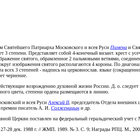
м Святейшего Патриарха Московского и всея Руси
Пимена
и Свя
еет 3 степени. Представляет собой 4-конечный визант. крест с 
ображение святого, обрамленное 2 пальмовыми ветвями, соедине
вокруг изображения святого располагаются 4 короны. По диагонал
а всех 3 степеней - надпись на церковнослав. языке (сокращенно
ет чернение.
ействующие возрождению духовной жизни России. Д. о. следует 
еного цвета, степени ордена размещаются в линию.
осковский и всея Руси
Алексий II
, председатель Отдела внешних
й премии писатель А. И.
Солженицын
и др.
авной Церкви поставлен на федеральный геральдический учет с № 1
-28 дек. 1988 г. // ЖМП. 1989. № 3. С. 9; Награды РПЦ. М., 200