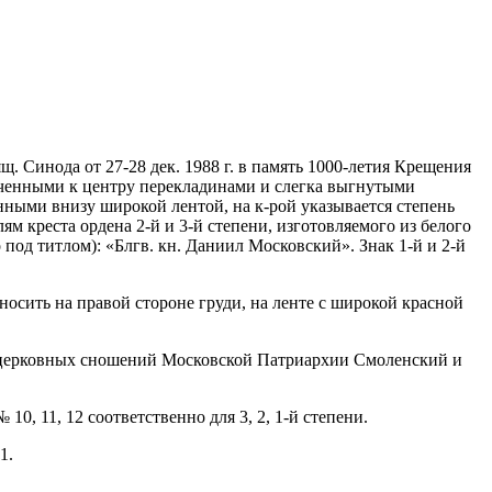
щ. Синода от 27-28 дек. 1988 г. в память 1000-летия Крещения
усеченными к центру перекладинами и слегка выгнутыми
нными внизу широкой лентой, на к-рой указывается степень
ям креста ордена 2-й и 3-й степени, изготовляемого из белого
 под титлом): «Блгв. кн. Даниил Московский». Знак 1-й и 2-й
носить на правой стороне груди, на ленте с широкой красной
 церковных сношений Московской Патриархии Смоленский и
0, 11, 12 соответственно для 3, 2, 1-й степени.
1.