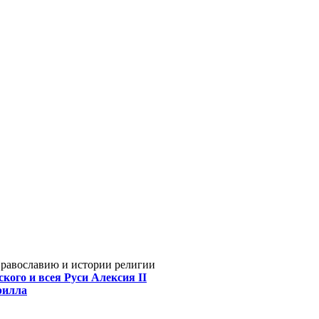
Православию и истории религии
кого и всея Руси Алексия II
рилла