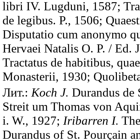
libri IV. Lugduni, 1587; Tra
de legibus. P., 1506; Quaest
Disputatio cum anonymo q
Hervaei Natalis O. P. / Ed.
Tractatus de habitibus, quae
Monasterii, 1930; Quolibeta
Лит.:
Koch J.
Durandus de S.
Streit um Thomas von Aquin
i. W., 1927;
Iribarren I.
The 
Durandus of St. Pourçain a