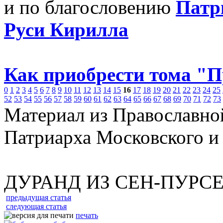
и по благословению
Патр
Руси Кирилла
Как приобрести тома "
0
1
2
3
4
5
6
7
8
9
10
11
12
13
14
15
16
17
18
19
20
21
22
23
24
25
52
53
54
55
56
57
58
59
60
61
62
63
64
65
66
67
68
69
70
71
72
73
Материал из Православно
Патриарха Московского и
ДУРАНД ИЗ СЕН-ПУРС
предыдущая статья
следующая статья
печать