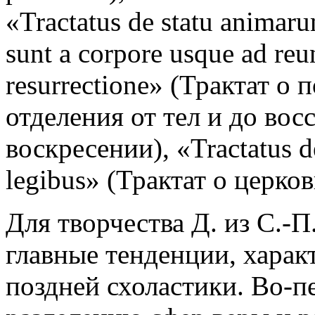
«Tractatus de statu animar
sunt a corpore usque ad re
resurrectione» (Трактат о
отделения от тел и до вос
воскресении), «Tractatus de 
legibus» (Трактат о церко
Для творчества Д. из С.-
главные тенденции, харак
поздней схоластики. Во-п