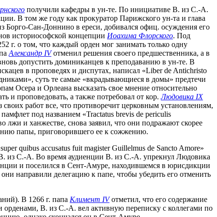
рнского
получили кафедры в ун-те. По инициативе В. из С.-А.
ции. В том же году как прокуратор Парижского ун-та и глава
з Борго-Сан-Доннино в ереси, добивался офиц. осуждения его
ленов историософской концепции
Иоахима Флорского
. Под
252 г. о том, что каждый орден мог занимать только одну
апа
Александр IV
отменил решения своего предшественника, а в
вновь допустить доминиканцев к преподаванию в ун-те. В
кацев в проповедях и диспутах, написал «Liber de Antichristo
оведниками», суть те самые «вкрадывающиеся в домы» предтечи
копам Осера и Орлеана высказать свое мнение относительно
ть и проповедовать, а также потребовал от кор.
Людовика IX
из своих работ все, что противоречит церковным установлениям,
мфлет под названием «Tractatus brevis de periculis
о лжи и ханжестве, снова заявил, что они подражают скорее
ждению папы, приговорившего ее к сожжению.
uper quibus accusatus fuit magister Guillelmus de Sancto Amore»
В. из С.-А. Во время аудиенции В. из С.-А. упрекнул Людовика
 Франции и поселился в Сент-Амуре, находившемся в юрисдикции
. они направили делегацию к папе, чтобы убедить его отменить
аний). В 1266 г. папа
Климент IV
отметил, что его содержание
 орденами, В. из С.-А. вел активную переписку с коллегами по
ранцию, однако скончался он в Сент-Амуре.