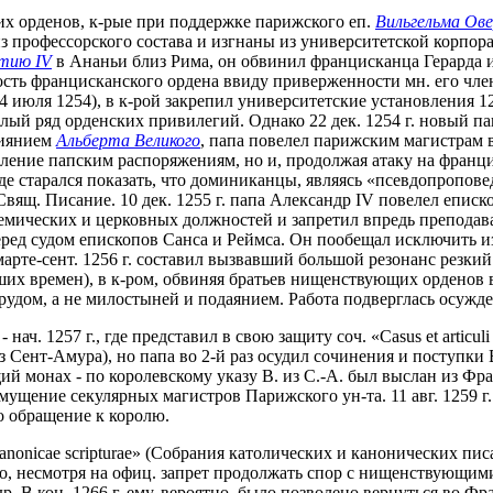
их орденов, к-рые при поддержке парижского еп.
Вильгельма Ове
з профессорского состава и изгнаны из университетской корпора
тию IV
в Ананьи близ Рима, он обвинил францисканца Герарда и
ность францисканского ордена ввиду приверженности мн. его ч
(4 июля 1254), в к-рой закрепил университетские установления 1
целый ряд орденских привилегий. Однако 22 дек. 1254 г. новый п
влиянием
Альберта Великого
, папа повелел парижским магистрам 
вление папским распоряжениям, но и, продолжая атаку на францис
5), где старался показать, что доминиканцы, являясь «псевдопроп
Свящ. Писание. 10 дек. 1255 г. папа Александр IV повелел епис
кадемических и церковных должностей и запретил впредь преподава
 перед судом епископов Санса и Реймса. Он пообещал исключить 
рте-сент. 1256 г. составил вызвавший большой резонанс резкий па
ших времен), в к-ром, обвиняя братьев нищенствующих орденов в
 трудом, а не милостыней и подаянием. Работа подверглась осу
ач. 1257 г., где представил в свою защиту соч. «Casus et articuli s
 Сент-Амура), но папа во 2-й раз осудил сочинения и поступки 
ующий монах - по королевскому указу В. из С.-А. был выслан из
мущение секулярных магистров Парижского ун-та. 11 авг. 1259 г
о обращение к королю.
t canonicae scripturae» (Собрания католических и канонических пис
го, несмотря на офиц. запрет продолжать спор с нищенствующими
р. В кон. 1266 г. ему, вероятно, было позволено вернуться во Ф