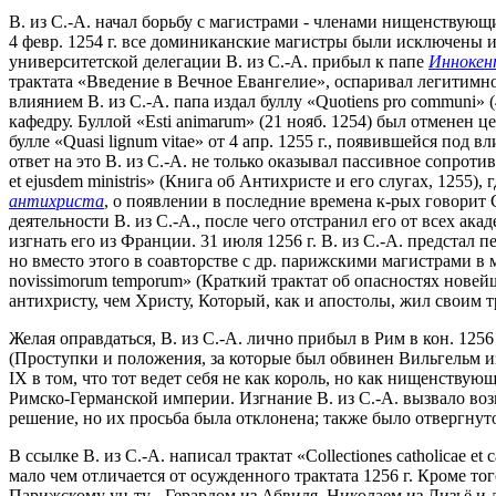
В. из С.-А. начал борьбу с магистрами - членами нищенствующ
4 февр. 1254 г. все доминиканские магистры были исключены и
университетской делегации В. из С.-А. прибыл к папе
Иннокен
трактата «Введение в Вечное Евангелие», оспаривал легитим
влиянием В. из С.-А. папа издал буллу «Quotiens pro communi» 
кафедру. Буллой «Esti animarum» (21 нояб. 1254) был отменен 
булле «Quasi lignum vitae» от 4 апр. 1255 г., появившейся под 
ответ на это В. из С.-А. не только оказывал пассивное сопроти
et ejusdem ministris» (Книга об Антихристе и его слугах, 125
антихриста
, о появлении в последние времена к-рых говорит 
деятельности В. из С.-А., после чего отстранил его от всех а
изгнать его из Франции. 31 июля 1256 г. В. из С.-А. предстал
но вместо этого в соавторстве с др. парижскими магистрами в ма
novissimorum temporum» (Краткий трактат об опасностях новей
антихристу, чем Христу, Который, как и апостолы, жил своим
Желая оправдаться, В. из С.-А. лично прибыл в Рим в кон. 1256 - н
(Проступки и положения, за которые был обвинен Вильгельм из
IX в том, что тот ведет себя не как король, но как нищенств
Римско-Германской империи. Изгнание В. из С.-А. вызвало воз
решение, но их просьба была отклонена; также было отвергнут
В ссылке В. из С.-А. написал трактат «Collectiones catholicae e
мало чем отличается от осужденного трактата 1256 г. Кроме то
Парижскому ун-ту - Герардом из Абвиля, Николаем из Лизьё и д