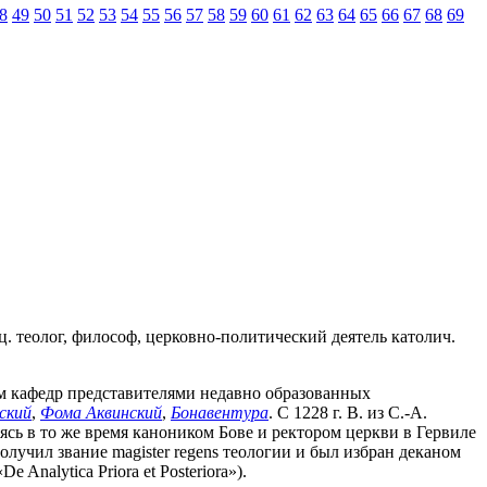
8
49
50
51
52
53
54
55
56
57
58
59
60
61
62
63
64
65
66
67
68
69
анц. теолог, философ, церковно-политический деятель католич.
ем кафедр представителями недавно образованных
ский
,
Фома Аквинский
,
Бонавентура
. С 1228 г. В. из С.-А.
ляясь в то же время каноником Бове и ректором церкви в Гервиле
получил звание magister regens теологии и был избран деканом
nalytica Priora et Posteriora»).