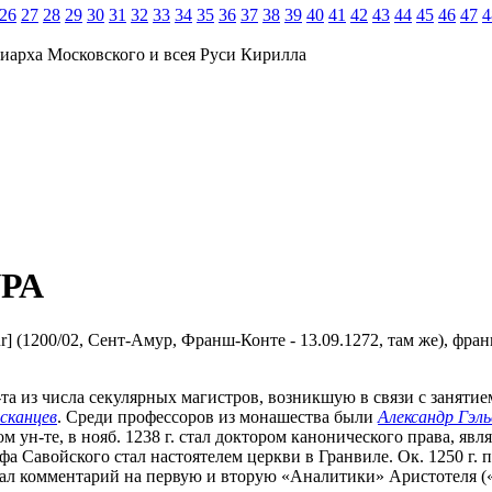
26
27
28
29
30
31
32
33
34
35
36
37
38
39
40
41
42
43
44
45
46
47
4
иарха Московского и всея Руси Кирилла
РА
our] (1200/02, Сент-Амур, Франш-Конте - 13.09.1272, там же), фр
та из числа секулярных магистров, возникшую в связи с заняти
сканцев
. Среди профессоров из монашества были
Александр Гэль
м ун-те, в нояб. 1238 г. стал доктором канонического права, яв
фа Савойского стал настоятелем церкви в Гранвиле. Ок. 1250 г. 
л комментарий на первую и вторую «Аналитики» Аристотеля («De A