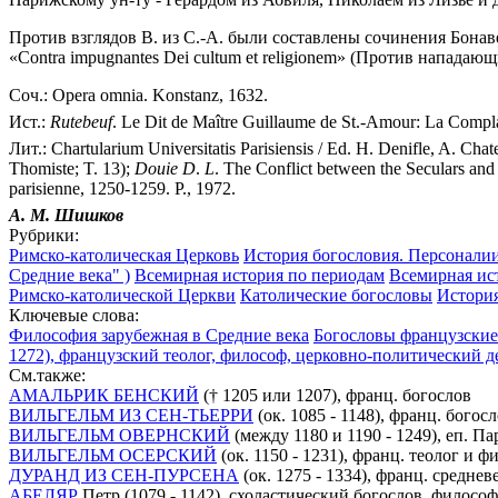
Против взглядов В. из С.-А. были составлены сочинения Бонаве
«Contra impugnantes Dei cultum et religionem» (Против нападаю
Соч.: Opera omnia. Konstanz, 1632.
Ист.:
Rutebeuf
. Le Dit de Maître Guillaume de St.-Amour: La Compla
Лит.: Chartularium Universitatis Parisiensis / Ed. H. Denifle, A. Cha
Thomiste; T. 13);
Douie
D
.
L
. The Conflict between the Seculars and 
parisienne, 1250-1259. P., 1972.
А. М.
Шишков
Рубрики:
Римско-католическая Церковь
История богословия. Персоналии
Средние века" )
Всемирная история по периодам
Всемирная ис
Римско-католической Церкви
Католические богословы
История
Ключевые слова:
Философия зарубежная в Средние века
Богословы французские
1272), французский теолог, философ, церковно-политический 
См.также:
АМАЛЬРИК БЕНСКИЙ
(† 1205 или 1207), франц. богослов
ВИЛЬГЕЛЬМ ИЗ СЕН-ТЬЕРРИ
(ок. 1085 - 1148), франц. богос
ВИЛЬГЕЛЬМ ОВЕРНСКИЙ
(между 1180 и 1190 - 1249), еп. 
ВИЛЬГЕЛЬМ ОСЕРСКИЙ
(ок. 1150 - 1231), франц. теолог и ф
ДУРАНД ИЗ СЕН-ПУРСЕНА
(ок. 1275 - 1334), франц. среднев
АБЕЛЯР
Петр (1079 - 1142), схоластический богослов, философ