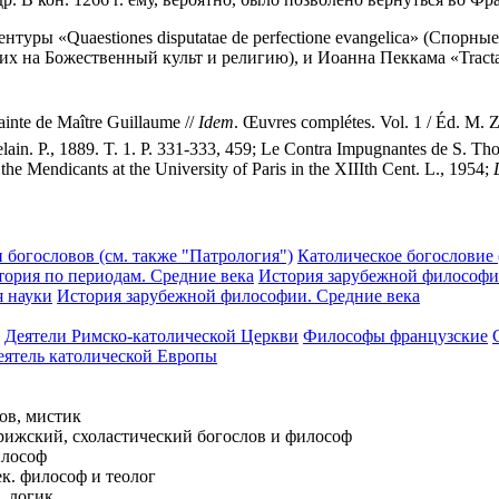
нтуры «Quaestiones disputatae de perfectione evangelica» (Спор
щих на Божественный культ и религию), и Иоанна Пеккама «Tractat
inte de Maître Guillaume //
Idem
. Œuvres complétes. Vol. 1 / Éd. M. Z
telain. P., 1889. T. 1. P. 331-333, 459; Le Contra Impugnantes de S. Th
the Mendicants at the University of Paris in the XIIIth Cent. L., 1954;
 богословов (см. также "Патрология")
Католическое богословие 
тория по периодам. Средние века
История зарубежной философ
 науки
История зарубежной философии. Средние века
Деятели Римско-католической Церкви
Философы французские
деятель католической Европы
лов, мистик
Парижский, схоластический богослов и философ
илософ
ек. философ и теолог
, логик