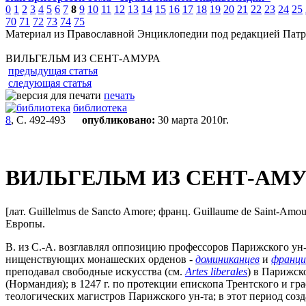
0
1
2
3
4
5
6
7
8
9
10
11
12
13
14
15
16
17
18
19
20
21
22
23
24
25
70
71
72
73
74
75
Материал из Православной Энциклопедии под редакцией Патр
ВИЛЬГЕЛЬМ ИЗ СЕНТ-АМУРА
предыдущая статья
следующая статья
печать
библиотека
8
, С. 492-493
опубликовано:
30 марта 2010г.
ВИЛЬГЕЛЬМ ИЗ СЕНТ-АМУ
[лат. Guillelmus de Sancto Amore; франц. Guillaume de Saint-Am
Европы.
В. из С.-А. возглавлял оппозицию профессоров Парижского ун-
нищенствующих монашеских орденов -
доминиканцев
и
франци
преподавал свободные искусства (см.
Artes liberales
) в Парижско
(Нормандия); в 1247 г. по протекции епископа Трентского и гра
теологических магистров Парижского ун-та; в этот период созда