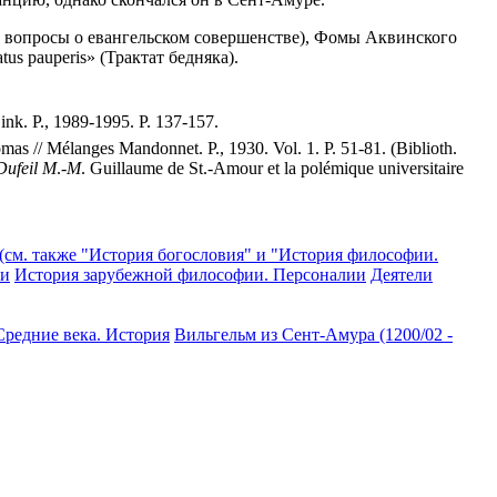
ные вопросы о евангельском совершенстве), Фомы Аквинского
us pauperis» (Трактат бедняка).
ink. P., 1989-1995. P. 137-157.
omas // Mélanges Mandonnet. P., 1930. Vol. 1. P. 51-81. (Biblioth.
Dufeil
M
.
-M
. Guillaume de St.-Amour et la polémique universitaire
(см. также "История богословия" и "История философии.
ии
История зарубежной философии. Персоналии
Деятели
Средние века. История
Вильгельм из Сент-Амура (1200/02 -