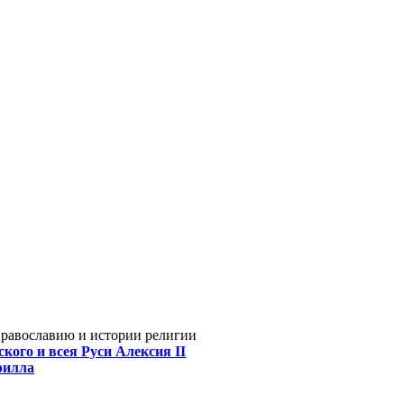
Православию и истории религии
кого и всея Руси Алексия II
рилла