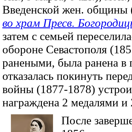
Введенской жен. общины 
во храм Пресв. Богородиц
затем с семьей переселила
обороне Севастополя (185
ранеными, была ранена в 
отказалась покинуть пере
войны (1877-1878) устроил
награждена 2 медалями и 
После заверш