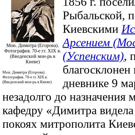
1856 г. посели
Рыбальской, 
Киевскими
Ис
Арсением (Мо
Мон. Димитра (Егорова).
Фотография. 70-е гг. XIX в.
(Успенским)
, 
(Введенский мон-рь в
Киеве)
благосклонен 
Мон. Димитра (Егорова).
Фотография. 70-е гг. XIX в.
дневнике 9 мар
(Введенский мон-рь в Киеве)
незадолго до назначения 
кафедру «Димитра видела 
покоях митрополита Киевс