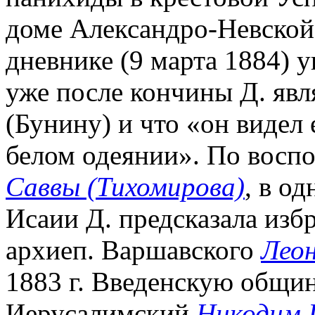
доме Александро-Невской
дневнике (9 марта 1884) 
уже после кончины Д. явл
(Бунину) и что «он видел 
белом одеянии». По восп
Саввы (Тихомирова)
, в о
Исаии Д. предсказала изб
архиеп. Варшавского
Леон
1883 г. Введенскую общи
Иерусалимский
Никодим 