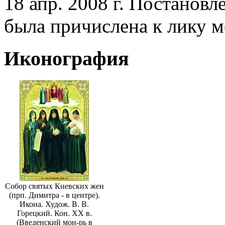
18 апр. 2008 г. Постанов
была причислена к лику 
Иконография
Собор святых Киевских жен
(прп. Димитра - в центре).
Икона. Худож. В. В.
Горецкий. Кон. XX в.
(Введенский мон-рь в