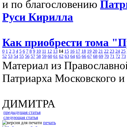
и по благословению
Патр
Руси Кирилла
Как приобрести тома "
0
1
2
3
4
5
6
7
8
9
10
11
12
13
14
15
16
17
18
19
20
21
22
23
24
25
52
53
54
55
56
57
58
59
60
61
62
63
64
65
66
67
68
69
70
71
72
73
Материал из Православно
Патриарха Московского и
ДИМИТРА
предыдущая статья
следующая статья
печать