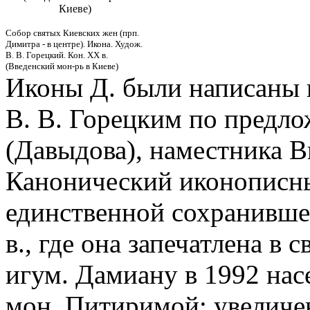
Киеве)
Собор святых Киевских жен (прп.
Димитра - в центре). Икона. Худож.
В. В. Горецкий. Кон. XX в.
(Введенский мон-рь в Киеве)
Иконы Д. были написаны в
В. В. Горецким по предл
(Давыдова), наместника В
Канонический иконописны
единственной сохранившей
в., где она запечатлена в 
игум. Дамиану в 1992 нас
мон. Питиримой; увеличен