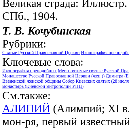
Великая страда: Иллюстр.
СПб., 1904.
Т. В.
Кочубинская
Рубрики:
Святые Русской Православной Церкви
Иконография преподоб
Ключевые слова:
Иконография преподобных
Местночтимые святые Русской Пра
Монашество Русской Православной Церкви (жен.))
Димитра (Е
Введенской женской общины
Собор Киевских святых (28 июля
монастырь (Киевской митрополии УПЦ)
См.также:
АЛИПИЙ
(Алимпий; XI в.
мон-ря, первый известный