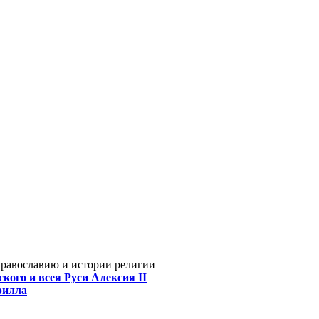
Православию и истории религии
кого и всея Руси Алексия II
рилла