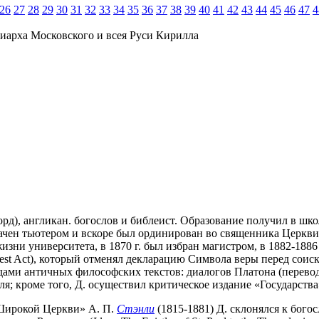
26
27
28
29
30
31
32
33
34
35
36
37
38
39
40
41
42
43
44
45
46
47
4
иарха Московского и всея Руси Кирилла
форд), англикан. богослов и библеист. Образование получил в шко
значен тьютером и вскоре был ординирован во священника Церкви
жизни университета, в 1870 г. был избран магистром, в 1882-188
ty Test Act), который отменял декларацию Символа веры перед со
ами античных философских текстов: диалогов Платона (перевод 
; кроме того, Д. осуществил критическое издание «Государства
«Широкой Церкви» А. П.
Стэнли
(1815-1881) Д. склонялся к бого