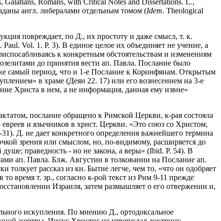
s, Galatians, Romans, with Critical Notes and Dissertations. L.,
изданы англ. либералами отдельным томом (
Idem
. Theological
кция повреждает, по Д., их простоту и даже смысл, т. к.
St. Paul. Vol. 1. P. 3). В единое целое их объединяет не учение, а
 приспосабливаясь к конкретным обстоятельствам и изменениям
розелитами до принятия вести ап. Павла. Послание было
т же самый период, что и 1-е Послание к Коринфянам. Открытым
уплением» в храме (Деян 22. 17) или его вознесением на 3-е
овение Христа в нем, а не информация, данная ему извне»
ктатом, послание обращено к Римской Церкви, к-рая состояла
 евреев и язычников в христ. Церкви. «Это союз со Христом,
30-31). Д. не дает конкретного определения важнейшего термина
очкой зрения или смыслом, но, по-видимому, расширяется до
е; праведность - но не закона, а веры» (Ibid. P. 54). В
тами ап. Павла. Блж. Августин в толковании на Послание ап.
и толкует рассказ из кн. Бытие легче, чем то, «что он одобряет
о время т. зр., согласно к-рой текст из Рим 9-11 прежде
 восстановлении Израиля, затем размышляет о его отвержении и,
льного искупления. По мнению Д., ортодоксальное
нной жертвы, Иисус Христос не утверждал доктрину