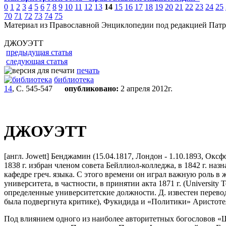
0
1
2
3
4
5
6
7
8
9
10
11
12
13
14
15
16
17
18
19
20
21
22
23
24
25
70
71
72
73
74
75
Материал из Православной Энциклопедии под редакцией Патр
ДЖОУЭТТ
предыдущая статья
следующая статья
печать
библиотека
14
, С. 545-547
опубликовано:
2 апреля 2012г.
ДЖОУЭТТ
[англ. Jowett] Бенджамин (15.04.1817, Лондон - 1.10.1893, Окс
1838 г. избран членом совета Бейллиол-колледжа, в 1842 г. на
кафедре греч. языка. С этого времени он играл важную роль в 
университета, в частности, в принятии акта 1871 г. (Universi
определенные университетские должности. Д. известен перевод
была подвергнута критике), Фукидида и «Политики» Аристотеля
Под влиянием одного из наиболее авторитетных богословов 