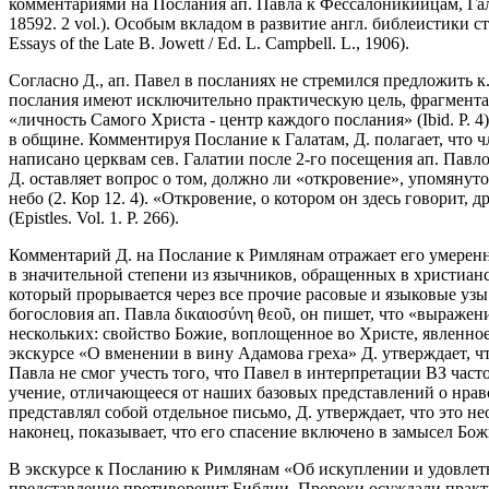
комментариями на Послания ап. Павла к Фессалоникийцам, Га
18592. 2 vol.). Особым вкладом в развитие англ. библеистики 
Essays of the Late B. Jowett / Ed. L. Campbell. L., 1906).
Согласно Д., ап. Павел в посланиях не стремился предложить к.
послания имеют исключительно практическую цель, фрагмента
«личность Самого Христа - центр каждого послания» (Ibid. P. 
в общине. Комментируя Послание к Галатам, Д. полагает, что 
написано церквам сев. Галатии после 2-го посещения ап. Павло
Д. оставляет вопрос о том, должно ли «откровение», упомянутое
небо (2. Кор 12. 4). «Откровение, о котором он здесь говорит, 
(Epistles. Vol. 1. P. 266).
Комментарий Д. на Послание к Римлянам отражает его умеренн
в значительной степени из язычников, обращенных в христианст
который прорывается через все прочие расовые и языковые узы и
богословия ап. Павла δικαιοσύνη θεοῦ, он пишет, что «выражен
нескольких: свойство Божие, воплощенное во Христе, явленное в
экскурсе «О вменении в вину Адамова греха» Д. утверждает, чт
Павла не смог учесть того, что Павел в интерпретации ВЗ часто
учение, отличающееся от наших базовых представлений о нравств
представлял собой отдельное письмо, Д. утверждает, что это н
наконец, показывает, что его спасение включено в замысел Божий
В экскурсе к Посланию к Римлянам «Об искуплении и удовлетв
представление противоречит Библии. Пророки осуждали прак