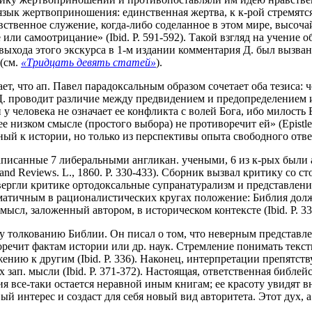
ык жертвоприношения: единственная жертва, к к-рой стремятся 
вственное служение, когда-либо соделанное в этом мире, высоч
или самоотрицание» (Ibid. P. 591-592). Такой взгляд на учение
выхода этого экскурса в 1-м издании комментария Д. был вызва
(см.
«Тридцать девять статей»
).
т, что ап. Павел парадоксальным образом сочетает оба тезиса: 
с, Д. проводит различие между предвидением и предопределением 
 у человека не означает ее конфликта с волей Бога, ибо милость
е низком смысле (простого выбора) не противоречит ей» (Epistles
ый к истории, но только из перспективы опыта свободного отве
написанные 7 либеральными англикан. учеными, 6 из к-рых были
ays and Reviews. L., 1860. P. 330-433). Сборник вызвал критику со
двергли критике ортодоксальные супранатурализм и представлен
атичным в рационалистических кругах положение: Библия должна 
ысл, заложенный автором, в историческом контексте (Ibid. P. 33
у толкованию Библии. Он писал о том, что неверным представле
ечит фактам истории или др. наук. Стремление понимать текст
нию к другим (Ibid. P. 336). Наконец, интерпретации препятств
 зап. мысли (Ibid. P. 371-372). Настоящая, ответственная библей
 все-таки остается неравной иным книгам; ее красоту увидят вн
ый интерес и создаст для себя новый вид авторитета. Этот дух, а