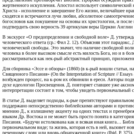
жертвенного искупления. Апостол использует символический яз
Христа - исполнение и завершение Его жизни, величайшее нра
сходятся и встречаются лучи любви, абсолютное самоотречение 
богословов как покушение на основы их христологии, и после 
подтвердить свою верность 39 артикулам веры Церкви Англии 
В экскурсе «О предопределении и свободной воле» Д. утверждае
человеческого ответа (ср.: Фил 2. 12). Объясняя этот парадок
человеческой свободы. Это значит, что наличие свободной воли
человека в более высоком смысле есть милость Бога, но и в боле
рассматриваться как нек-рый абстрактный принцип, приложенн
Для сборника «Эссе и обзоры» (1860) (в к-рый вошли статьи, 
Священного Писания» (On the Interpretation of Scripture // Ess
возбужден процесс, на к-ром их обвиняли в ереси. Авторы по
духе идеологии Просвещения. Д. повторяет ставшее уже аксиом
интерпретации состоит в том, чтобы увидеть первоначальный см
В статье Д. выделяет подходы, к-рые препятствуют правильном
поддержано непосредственно библейскими авторами и противор
мнению Д., к излишнему акценту на одних текстах и пренебреже
языком Др. Востока и не может быть просто понята в категориях
Писания. «Будучи истолкована как и всякая иная книга… Библия
первоначальном виде; та жизнь, которая есть в ней, вызовет нов
реченному слову или вновь обнаруженной книге» (Ibid. P. 375).