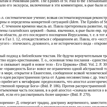
латам и Римлянам (
Idem
. The Epistles of St. Paul to the Thessalonian
стали его экскурсы, включенные в эти комментарии, к-рые были 
-л. систематическое учение; всякая систематизирующая реконстру
рны и определены конкретной ситуацией (
Idem
. The Epistles of 
4). С течением времени мысль ап. Павла претерпевала развитие,
члены галатийских церквей - бывш. язычники, к-рые были евр. п
м области, до его последнего посещения Иерусалима, т. е. в то
 в Гал 1. 12, отождествляться с обращением ап. Павла, его «исст
другого - этического, духовного, а не исторического вида - откр
ый подход к библейским текстам. Не будучи вероучительным тра
во иудео-христианами. Т. о., основная тема послания - единство
 связывает людей в новое тело - Его Церковь» (Ibid. Vol. 2. P. 
ие «праведность Бога» вовсе не ограничено одной абстрактной т
 мире, открытое в Евангелии, сообщенное всякой человеческой душ
о идея распространения греха от Адама несовместима с др. текс
 прибегает к метафорам: предположить, что апостол аллегорическ
енной природе Бога» (Ibid. P. 186). Против распространенной в т
еотъемлемая часть послания, в к-рой апостол «сначала молится о
, если его рассматривать более широко» (Ibid. P. 270).
орении» Д. отвергает традиц. доктрину жертвенного, заместите
тику жертвоприношений и противопоставляли им идею нравстве