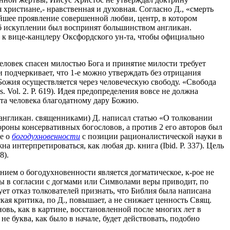
христиане,- нравственная и духовная. Согласно Д., «смерть
айшее проявление совершенной любви, центр, в котором
 об искуплении был воспринят большинством англикан.
н к вице-канцлеру Оксфордского ун-та, чтобы официально
человек спасен милостью Бога и принятие милости требует
и подчеркивает, что 1-е можно утверждать без отрицания
 Божия осуществляется через человеческую свободу. «Свобода
. Vol. 2. P. 619). Идея предопределения вовсе не должна
та человека благодатному дару Божию.
 англикан. священниками) Д. написал статью «О толковании
 стороны консервативных богословов, а против 2 его авторов был
ие о
богодухновенности
с позиции рационалистической науки в
интерпретироваться, как любая др. книга (Ibid. P. 337). Цель
8).
нием о богодухновенности является догматическое, к-рое не
ы в согласии с догмами или Символами веры приводит, по
ует отказ толкователей признать, что Библия была написана
ская критика, по Д., повышает, а не снижает ценность Свящ.
овь, как в картине, восстановленной после многих лет в
 не буква, как было в начале, будет действовать, подобно