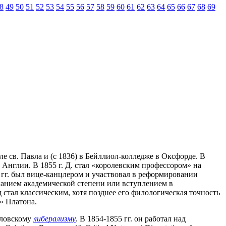
8
49
50
51
52
53
54
55
56
57
58
59
60
61
62
63
64
65
66
67
68
69
ле св. Павла и (с 1836) в Бейллиол-колледже в Оксфорде. В
 Англии. В 1855 г. Д. стал «королевским профессором» на
6 гг. был вице-канцлером и участвовал в реформировании
исканием академической степени или вступлением в
стал классическим, хотя позднее его филологическая точность
» Платона.
словскому
либерализму
. В 1854-1855 гг. он работал над