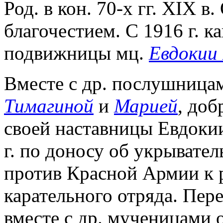
Род. в кон. 70-х гг. XIX 
благочестием. С 1916 г. 
подвижницы мц.
Евдокии
Вместе с др. послушниц
Тимагиной
и
Марией
, доб
своей наставницы Евдокии
г. по доносу об укрывател
против Красной Армии к 
карательного отряда. Пер
вместе с др. мученицами о