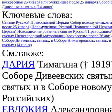
воскресенье 25 января или ближайшее после 25 января)
Собор с
Дивеевских святых (14 июня)
Ключевые слова:
Святые Русской Православной Церкви
Собор новомучеников и
после 25 января)
Новомученики Русской Православной Церкви 
Церкви)
Новоканонизированные святые Русской Православной
святых Нижегородской митрополии (воскресенье после 26 авг.)
Соборе Дивеевских святых, в Соборе Нижегородских святых и
святых (14 июня)
См.также:
ДАРИЯ
Тимагина († 1919),
Соборе Дивеевских святы
святых и в Соборе новом
Российских)
ЕВДОКИЯ
Александровна