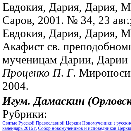
Евдокия, Дария, Дария, Ма
Саров, 2001. № 34, 23 ав
Евдокия, Дария, Дария, М
Акафист св. преподобном
мученицам Дарии, Дарии и
Проценко
П
.
Г
. Мироноси
2004.
Игум.
Дамаскин
(Орловс
Рубрики:
Святые Русской Православной Церкви
Новомученики ( русские
календарь 2016 г.
Собор новомучеников и исповедников Церкви