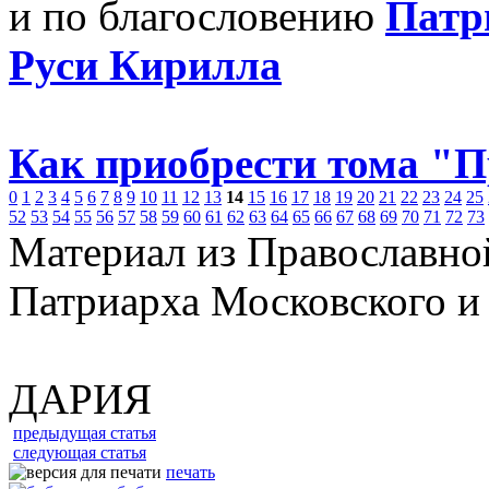
и по благословению
Патр
Руси Кирилла
Как приобрести тома "
0
1
2
3
4
5
6
7
8
9
10
11
12
13
14
15
16
17
18
19
20
21
22
23
24
25
52
53
54
55
56
57
58
59
60
61
62
63
64
65
66
67
68
69
70
71
72
73
Материал из Православно
Патриарха Московского и
ДАРИЯ
предыдущая статья
следующая статья
печать