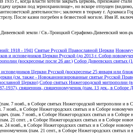
 В 1935 г., когда власти хотели закрыть церковь, прихожане ста
дачу церкви под зернохранилище», но вскоре отпущен (видимо, 
«антисоветской деятельности»; заключен в тюрьму г. Арзамаса Гор
трелу. После казни погребен в безвестной могиле. Имя И. вкл
ивеевской земли / Св.-Троицкий Серафимо-Дивеевский мон-рь. [Д
ний: 1918 - 1941
Святые Русской Православной Церкви
Новомуч
ов и исповедников Церкви Русской (до 2013 г. Собор новомуче
полии (воскресенье после 26 авг.)
Собор Дивеевских святых (1
исповедников Церкви Русской (воскресенье 25 января или ближ
ркви (см. также - Новоканонизированные святые Русской Прав
вославной Церкви)
Собор святых Нижегородской митрополии (вос
87-1937), священник, священномученик (пам. 13 дек., в Соборе
(пам. 7 нояб., в Соборе святых Нижегородской митрополии и в
м. 7 нояб., в Соборе Нижегородских святых и в Соборе новомуч
мч. (пам. 7 нояб., в Соборе Нижегородских святых и в Соборе
(пам. 21 сент. , в Соборе Нижегородских святых и в Соборе но
ам. 24 нояб., в Соборе Нижегородских святых и в Соборе новом
енномученик (пам. 21 сент., в Соборе Нижегородских святых и