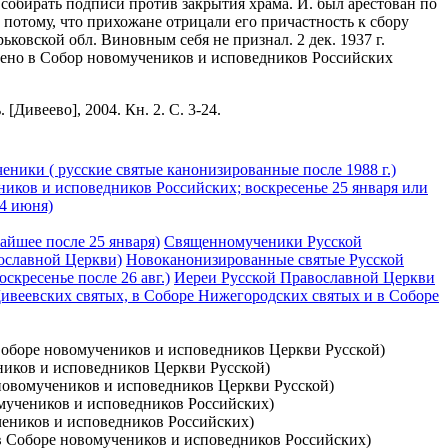
ли собирать подписи против закрытия храма. И. был арестован по
потому, что прихожане отрицали его причастность к сбору
ьковской обл. Виновным себя не признал. 2 дек. 1937 г.
ючено в Собор новомучеников и исповедников Российских
ивеево], 2004. Кн. 2. С. 3-24.
еники ( русские святые канонизированные после 1988 г.)
ников и исповедников Российских; воскресенье 25 января или
4 июня)
айшее после 25 января)
Священномученики Русской
ославной Церкви)
Новоканонизированные святые Русской
кресенье после 26 авг.)
Иереи Русской Православной Церкви
 Дивеевских святых, в Соборе Нижегородских святых и в Соборе
 Соборе новомучеников и исповедников Церкви Русской)
еников и исповедников Церкви Русской)
 новомучеников и исповедников Церкви Русской)
вомучеников и исповедников Российских)
учеников и исповедников Российских)
 в Соборе новомучеников и исповедников Российских)