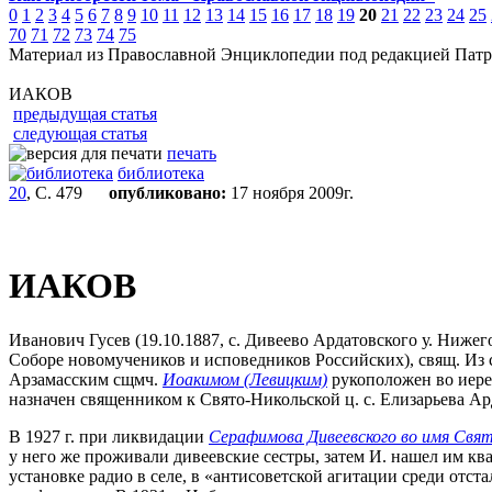
0
1
2
3
4
5
6
7
8
9
10
11
12
13
14
15
16
17
18
19
20
21
22
23
24
25
70
71
72
73
74
75
Материал из Православной Энциклопедии под редакцией Патр
ИАКОВ
предыдущая статья
следующая статья
печать
библиотека
20
, С. 479
опубликовано:
17 ноября 2009г.
ИАКОВ
Иванович Гусев (19.10.1887, с. Дивеево Ардатовского у. Нижего
Соборе новомучеников и исповедников Российских), свящ. Из 
Арзамасским сщмч.
Иоакимом (Левицким)
рукоположен во иерея
назначен священником к Свято-Никольской ц. с. Елизарьева Ард
В 1927 г. при ликвидации
Серафимова Дивеевского во имя Свя
у него же проживали дивеевские сестры, затем И. нашел им кв
установке радио в селе, в «антисоветской агитации среди отста