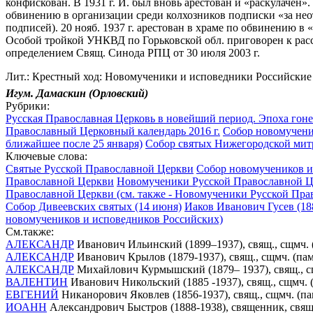
конфискован. В 1931 г. И. был вновь арестован и «раскулачен».
обвинению в организации среди колхозников подписки «за неот
подписей). 20 нояб. 1937 г. арестован в храме по обвинению в 
Особой тройкой УНКВД по Горьковской обл. приговорен к расс
определением Свящ. Синода РПЦ от 30 июля 2003 г.
Лит.: Крестный ход: Новомученики и исповедники Российские Д
Игум. Дамаскин (Орловский)
Рубрики:
Русская Православная Церковь в новейший период. Эпоха гоне
Православный Церковный календарь 2016 г.
Собор новомученик
ближайшее после 25 января)
Собор святых Нижегородской митро
Ключевые слова:
Святые Русской Православной Церкви
Собор новомучеников и 
Православной Церкви
Новомученики Русской Православной Це
Православной Церкви (см. также - Новомученики Русской Пра
Собор Дивеевских святых (14 июня)
Иаков Иванович Гусев (18
новомучеников и исповедников Российских)
См.также:
АЛЕКСАНДР
Иванович Ильинский (1899–1937), свящ., сщмч. 
АЛЕКСАНДР
Иванович Крылов (1879-1937), свящ., сщмч. (па
АЛЕКСАНДР
Михайлович Курмышский (1879– 1937), свящ., сщ
ВАЛЕНТИН
Иванович Никольский (1885 -1937), свящ., сщмч. 
ЕВГЕНИЙ
Никанорович Яковлев (1856-1937), свящ., сщмч. (п
ИОАНН
Александрович Быстров (1888-1938), священник, свящ