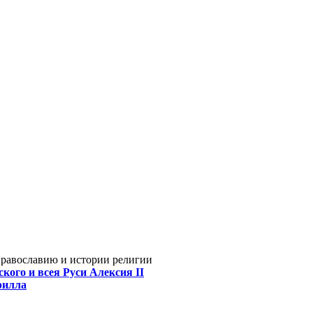
Православию и истории религии
кого и всея Руси Алексия II
рилла