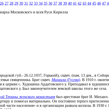
26
27
28
29
30
31
32
33
34
35
36
37
38
39
40
41
42
43
44
45
46
47
4
иарха Московского и всея Руси Кирилла
родской губ.- 26.12.1937, Горький), сщмч. (пам. 13 дек., в Соб
семьи священника. Брат сщмч.
Михаила (Гусева)
. В 1910 г. окон
 к церкви с. Худошина Ардатовского у. Преподавал в худошинск
атовского у. Был законоучителем земской школы этого же села.
той Троицы женского монастыря
был арестован брат И. Михаил. 
артиру и помогал материально. Он постоянно терпел притеснени
лой части населения» и в организации развала колхоза. В 1930 г.