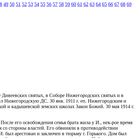
8
49
50
51
52
53
54
55
56
57
58
59
60
61
62
63
64
65
66
67
68
69
оре Дивеевских святых, в Соборе Нижегородских святых и в
чил Нижегородскую ДС. 30 янв. 1911 г. еп. Нижегородским и
ой и кадышевской земских школах Закон Божий. 30 мая 1914 г.
После его освобождения семья брата жила у И., нек-рое время
я со стороны властей. Его обвиняли в противодействии
 И. был арестован и заключен в тюрьму г. Горького. Дом был