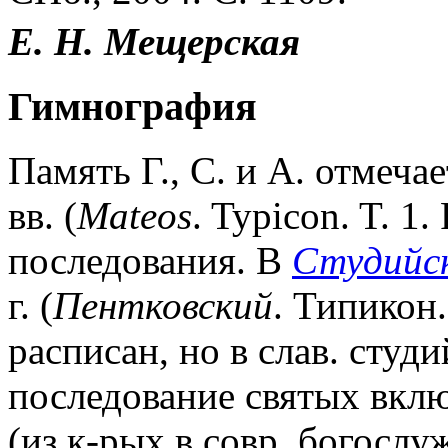
Е.
Н.
Мещерская
Гимнография
Память Г., С. и А. отмеча
вв. (
Mateos
. Typicon. T. 1
последования. В
Студийск
г. (
Пентковский
. Типикон.
расписан, но в слав. студ
последование святых вклю
(из к-рых в совр. богослу