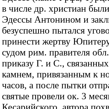
в числе др. христиан был
Эдессы Антонином и закл
безуспешно пытался угов
принести жертву Юпитеру.
судом рим. правителя обл
приказу Г. и С., связанных
камнем, привязанным к но
часов, а после пытки отпр
святые провели ок. 3 мес
Кесарийского, автора похва