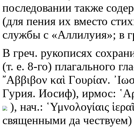
последовании также соде
(для пения их вместо сти
службы с «Аллилуия»; в гр
В греч. рукописях сохранил
(т. е. 8-го) плагального г
῎Αββιβον καὶ Γουρίαν. ᾿Ι
Гурия. Иосиф), ирмос: ῾Α
), нач.: ῾Υμνολογίαις ἱε
священными да чествуем) (