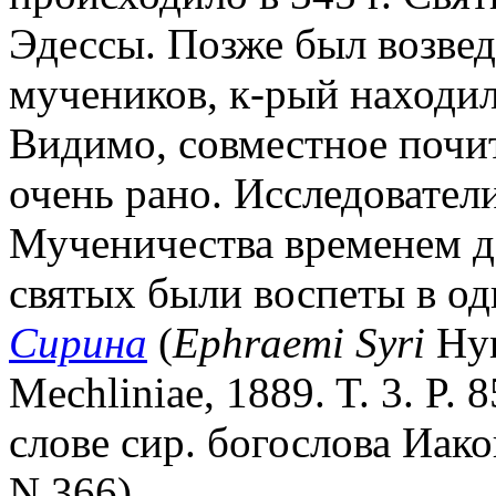
Эдессы. Позже был возвед
мучеников, к-рый находилс
Видимо, совместное почит
очень рано. Исследовател
Мученичества временем до
святых были воспеты в од
Сирина
(
Ephraemi Syri
Hym
Mechliniae, 1889. T. 3. P.
слове сир. богослова Иак
N 366).