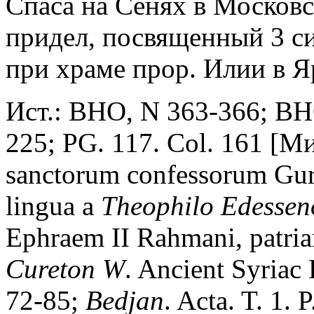
Спаса на Сенях в Московс
придел, посвященный 3 си
при храме прор. Илии в Я
Ист.: BHO, N 363-366; BH
225; PG. 117. Col. 161 [М
sanctorum confessorum Guri
lingua a
Theophilo
Edessen
Ephraem II Rahmani, patriar
Cureton
W
. Ancient Syriac
72-85;
Bedjan
. Acta. T. 1.