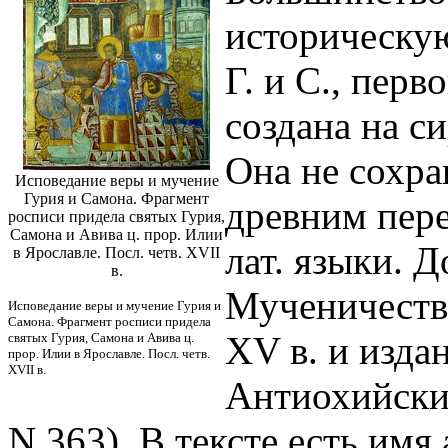
историческую
Г. и С., пер
создана на с
Она не сохра
Исповедание веры и мучение
Гурия и Самона. Фрагмент
древним пере
росписи придела святых Гурия,
Самона и Авива ц. прор. Илии
лат. языки. 
в Ярославле. Посл. четв. XVII
в.
Мученичеств
Исповедание веры и мучение Гурия и
Самона. Фрагмент росписи придела
XV в. и изда
святых Гурия, Самона и Авива ц.
прор. Илии в Ярославле. Посл. четв.
XVII в.
Антиохийски
N 363). В тексте есть имя