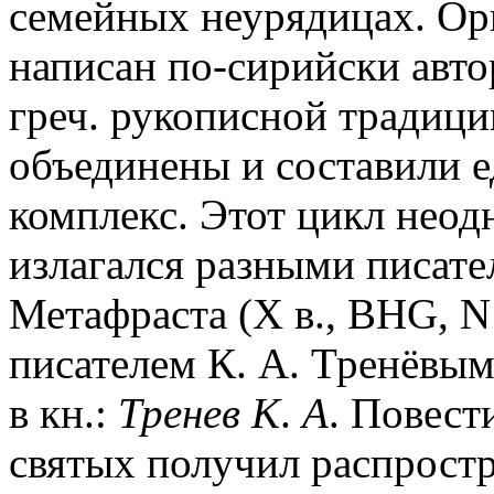
семейных неурядицах. Ор
написан по-сирийски авто
греч. рукописной традици
объединены и составили 
комплекс. Этот цикл неод
излагался разными писате
Метафраста (X в., BHG, N
писателем К. А. Тренёвым
в кн.:
Тренев К
.
А
. Повест
святых получил распрост