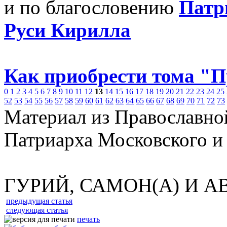
и по благословению
Патр
Руси Кирилла
Как приобрести тома "
0
1
2
3
4
5
6
7
8
9
10
11
12
13
14
15
16
17
18
19
20
21
22
23
24
25
52
53
54
55
56
57
58
59
60
61
62
63
64
65
66
67
68
69
70
71
72
73
Материал из Православно
Патриарха Московского и
ГУРИЙ, САМОН(А) И А
предыдущая статья
следующая статья
печать