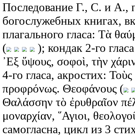
Последование Г., С. и А.,
богослужебных книгах, вкл
плагального гласа: Τὰ θαύ
(
); кондак 2-го гла
᾿Εξ ὕψους, σοφοὶ, τὴν χάριν
4-го гласа, акростих: Τοὺς
προφρόνως. Θεοφάνους (
Θαλάσσην τὸ ἐρυθραῖον πέλ
μοναρχίαν, ῞Αγιοι, θεολογο
самогласна, цикл из 3 сти