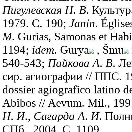
Пигулевская
Н
.
В
. Культур
1979. С. 190;
Janin
. Église
M
. Gurias, Samonas et Habi
1194;
idem
. Gurya
, Šmu
540-543;
Пайкова
А
.
В
. Л
сир. агиографии // ППС. 1
dossier agiografico latino d
Abibos // Aevum. Mil., 199
Н
.
И
.
,
Сагарда
А
.
И
. Полн
СПб., 2004. С. 1109.