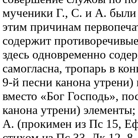
мученики Г., С. и А. был
этим причинам первопечат
содержит противоречивые у
здесь одновременно соде
самогласна, тропарь в кон
9-й песни канона утрени)
вместо «Бог Господь», по
канона утрени) элементы; 
А. (прокимен из Пс 15, Еф
стихом из Пс 33, Лк 12. 8-