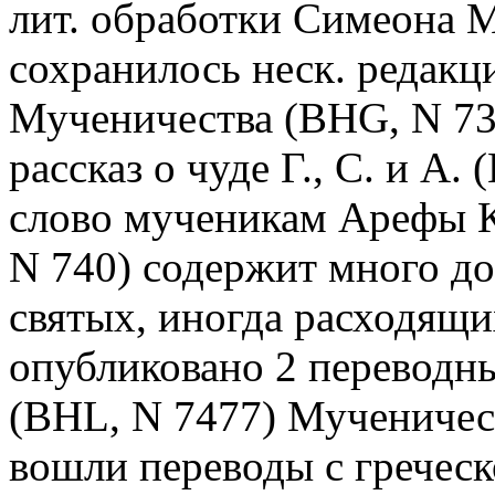
лит. обработки Симеона М
сохранилось неск. редакц
Мученичества (BHG, N 73
рассказ о чуде Г., С. и А
слово мученикам Арефы К
N 740) содержит много д
святых, иногда расходящих
опубликовано 2 переводны
(BHL, N 7477) Мученичест
вошли переводы с греческо