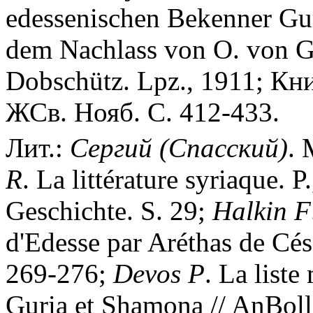
edessenischen Bekenner Gu
dem Nachlass von O. von Ge
Dobschütz. Lpz., 1911; Кни
ЖСв. Нояб. С. 412-433.
Лит.:
Сергий
(Спасский)
. 
R
. La littérature syriaque. 
Geschichte. S. 29;
Halkin
F
d'Edesse par Aréthas de Cés
269-276;
Devos
P
. La list
Guria et Shamona // AnBoll.