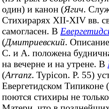
один) и канон (
Ягич
. Слу
Стихирарях XII-XIV вв. 
самогласен. В
Евергетидс
(
Дмитриевский
. Описание
С. и А. положена будничн
на вечерне и на утрене. В
(
Arranz
. Typicon. P. 55) у
Евергетидском Типиконе (
поются стихиры не только 
Матери, что в позднейших