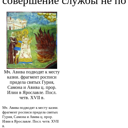
совершение службы не по
Мч. Авива подводят к месту
казни. фрагмент росписи
придела святых Гурия,
Самона и Авива ц. прор.
Илии в Ярославле. Посл.
четв. XVII в.
Мч. Авива подводят к месту казни.
фрагмент росписи придела святых
Гурия, Самона и Авива ц. прор.
Илии в Ярославле. Посл. четв. XVII
в.