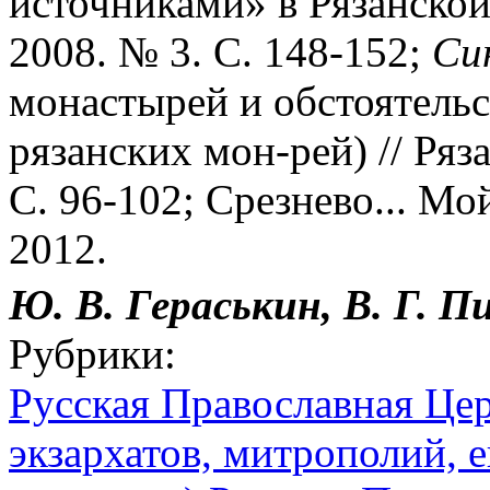
источниками» в Рязанской 
2008. № 3. С. 148-152;
Син
монастырей и обстоятельс
рязанских мон-рей) // Ряз
С. 96-102; Срезнево... Мо
2012.
Ю. В. Гераськин, В. Г. П
Рубрики:
Русская Православная Цер
экзархатов, митрополий, е