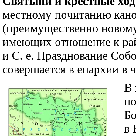
Святыни и крестные ход
местному почитанию кано
(преимущественно новому
имеющих отношение к райо
и С. е. Празднование Соб
совершается в епархии в 
В 
по
Бо
в 