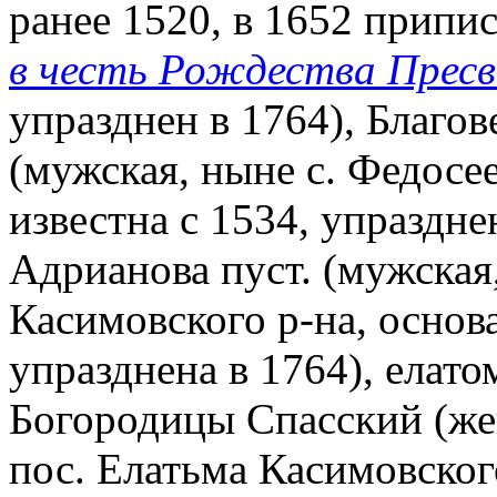
ранее 1520, в 1652 припи
в честь Рождества Прес
упразднен в 1764), Благо
(мужская, ныне с. Федосе
известна с 1534, упраздне
Адрианова пуст. (мужская
Касимовского р-на, основа
упразднена в 1764), елато
Богородицы Спасский (жен
пос. Елатьма Касимовского