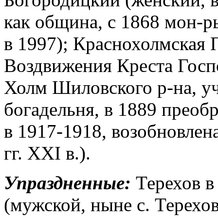
как община, с 1868 мон-р
в 1997); Краснохолмская 
Воздвижения Креста Госпо
Холм Шиловского р-на, уч
богадельня, в 1889 преоб
в 1917-1918, возобновлена
гг. XXI в.).
Упраздненные:
Терехов в
(мужской, ныне с. Терехо