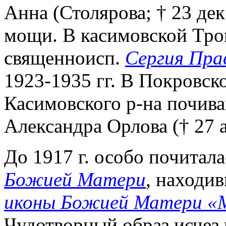
Анна (Столярова; † 23 дек
мощи. В касимовской Трои
священноисп.
Сергия Пра
1923-1935 гг. В Покровск
Касимовского р-на почив
Александра Орлова († 27 а
До 1917 г. особо почитал
Божией Матери
, находи
иконы Божией Матери «М
Чудотворный образ исчез в 