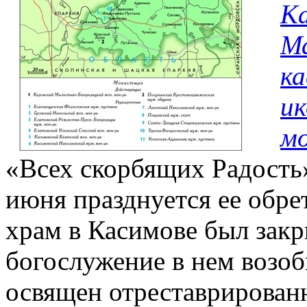
Ка
М
ка
и
мо
«Всех скорбящих Радость»
июня празднуется ее обре
храм в Касимове был закрыт
богослужение в нем возобн
освящен отреставрирован