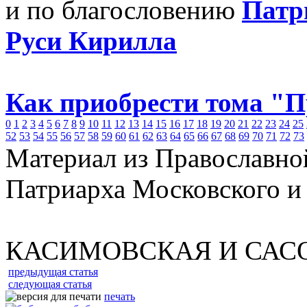
и по благословению
Патр
Руси Кирилла
Как приобрести тома "
0
1
2
3
4
5
6
7
8
9
10
11
12
13
14
15
16
17
18
19
20
21
22
23
24
25
52
53
54
55
56
57
58
59
60
61
62
63
64
65
66
67
68
69
70
71
72
73
Материал из Православно
Патриарха Московского и
КАСИМОВСКАЯ И САС
предыдущая статья
следующая статья
печать