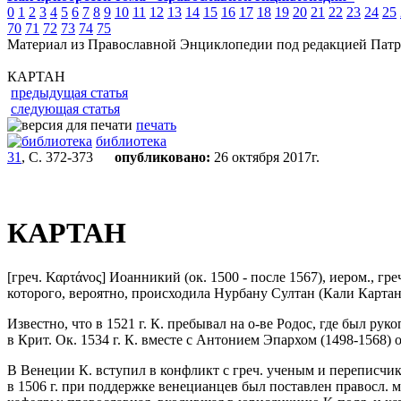
0
1
2
3
4
5
6
7
8
9
10
11
12
13
14
15
16
17
18
19
20
21
22
23
24
25
70
71
72
73
74
75
Материал из Православной Энциклопедии под редакцией Патр
КАРТАН
предыдущая статья
следующая статья
печать
библиотека
31
, С. 372-373
опубликовано:
26 октября 2017г.
КАРТАН
[греч. Καρτάνος] Иоанникий (ок. 1500 - после 1567), иером., гр
которого, вероятно, происходила Нурбану Cултан (Кали Картану)
Известно, что в 1521 г. К. пребывал на о-ве Родос, где был ру
в Крит. Ок. 1534 г. К. вместе с Антонием Эпархом (1498-1568)
В Венеции К. вступил в конфликт с греч. ученым и переписчи
в 1506 г. при поддержке венецианцев был поставлен правосл.