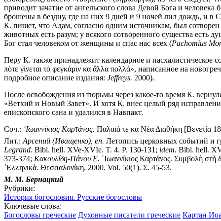
приводит зачатие от ангельского слова Девой Бога и человека б
брошены в бездну, где на них 9 дней и 9 ночей лил дождь, и в С
К. пишет, что Адам, согласно одним источникам, был сотворен 
животных есть разум; у всякого сотворенного существа есть ду
Бог стал человеком от женщины и спас нас всех (
Pachomius Mon
Перу К. также принадлежит календарное и пасхалистическое соч. «
πότε γίνεται τὸ φεγκάριν κα ἄλλα πολλά», написанное на новог
подробное описание издания:
Jeffreys.
2000).
После освобождения из тюрьмы через какое-то время К. вернулс
«Ветхий и Новый Завет». И хотя К. внес целый ряд исправлений
епископского сана и удалился в Навпакт.
Соч.:
᾿Ιωαννίκιος Καρτάνος.
Παλαιά τε κα Νέα Διαθήκη [Βενετία 18
Лит.:
Арсений (Иващенко), еп.
Летопись церковных событий и гра
Legrand.
Bibl. hell. XVe-XVIe. T. 4. P. 130-131;
idem.
Bibl. hell. XV
373-374;
Κακουλίδη-Πάνου Ε.
᾿Ιωαννίκιος Καρτάνος. Συμβολὴ στὴ δ
῾Ελληνικά. Θεσσαλονίκη, 2000. Vol. 50(1). Σ. 45-53.
М. М. Бернацкий
Рубрики:
История богословия. Русские богословы
Ключевые слова:
Богословы греческие
Духовные писатели греческие
Картан Иоа