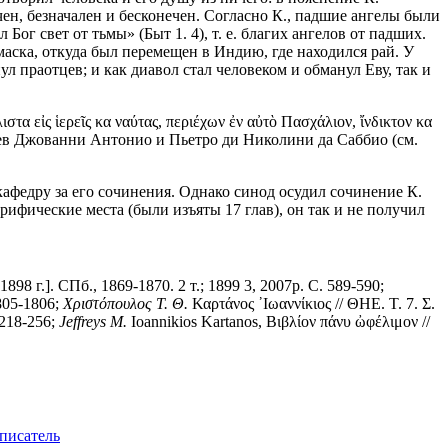
ечен, безначален и бесконечен. Согласно К., падшие ангелы были
Бог свет от тьмы» (Быт 1. 4), т. е. благих ангелов от падших.
маска, откуда был перемещен в Индию, где находился рай. У
л праотцев; и как диавол стал человеком и обманул Еву, так и
α εἰς ἱερεῖς κα ναύτας, περιέχων ἐν αὐτὸ Πασχάλιον, ἴνδικτον κα
атьев Джованни Антонио и Пьетро ди Николини да Саббио (см.
кафедру за его сочинения. Однако синод осудил сочинение К.
рифические места (были изъяты 17 глав), он так и не получил
г.]. СПб., 1869-1870. 2 т.; 1899 3, 2007р. С. 589-590;
1805-1806;
Χριστόπουλος Τ. Θ.
Καρτάνος ᾿Ιωαννίκιος // ΘΗΕ. Τ. 7. Σ.
 218-256;
Jeffreys M.
Ioannikios Kartanos, Βιβλίον πάνυ ὠφέλιμον //
 писатель