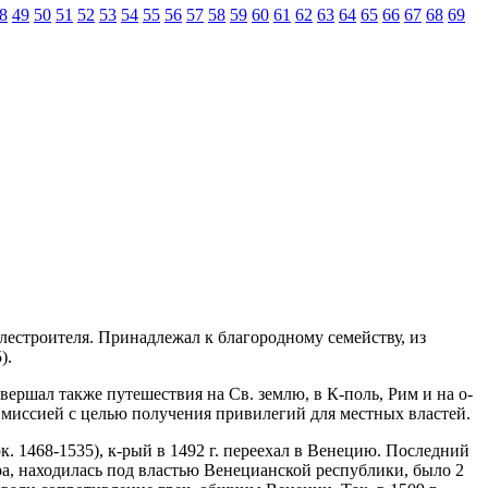
8
49
50
51
52
53
54
55
56
57
58
59
60
61
62
63
64
65
66
67
68
69
раблестроителя. Принадлежал к благородному семейству, из
).
овершал также путешествия на Св. землю, в К-поль, Рим и на о-
й миссией с целью получения привилегий для местных властей.
к. 1468-1535), к-рый в 1492 г. переехал в Венецию. Последний
ра, находилась под властью Венецианской республики, было 2