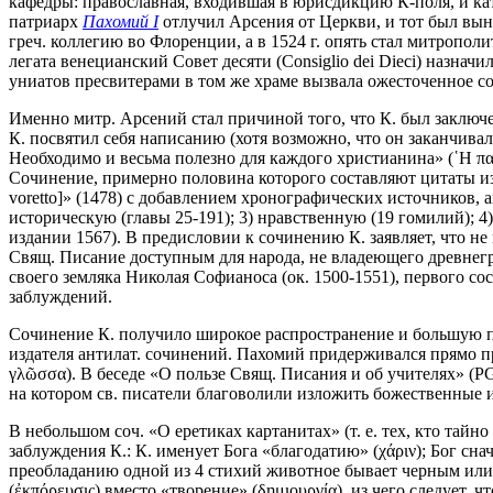
кафедры: православная, входившая в юрисдикцию К-поля, и ка
патриарх
Пахомий I
отлучил Арсения от Церкви, и тот был выну
греч. коллегию во Флоренции, а в 1524 г. опять стал митропо
легата венецианский Совет десяти (Consiglio dei Dieci) назна
униатов пресвитерами в том же храме вызвала ожесточенное с
Именно митр. Арсений стал причиной того, что К. был заключен
К. посвятил себя написанию (хотя возможно, что он заканчивал
Необходимо и весьма полезно для каждого христианина» (῾Η παλαιά
Сочинение, примерно половина которого составляют цитаты из ВЗ и
voretto]» (1478) с добавлением хронографических источников, а
историческую (главы 25-191); 3) нравственную (19 гомилий); 
издании 1567). В предисловии к сочинению К. заявляет, что не 
Свящ. Писание доступным для народа, не владеющего древнегре
своего земляка Николая Софианоса (ок. 1500-1551), первого со
заблуждений.
Сочинение К. получило широкое распространение и большую по
издателя антилат. сочинений. Пахомий придерживался прямо п
γλῶσσα). В беседе «О пользе Свящ. Писания и об учителях» (PG
на котором св. писатели благоволили изложить божественные 
В небольшом соч. «О еретиках картанитах» (т. е. тех, кто та
заблуждения К.: К. именует Бога «благодатию» (χάριν); Бог сн
преобладанию одной из 4 стихий животное бывает черным или
(ἐκπόρευσις) вместо «творение» (δημιουργία), из чего следует, 