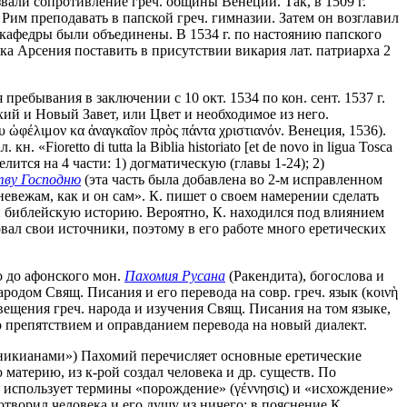
вали сопротивление греч. общины Венеции. Так, в 1509 г.
Рим преподавать в папской греч. гимназии. Затем он возглавил
. кафедры были объединены. В 1534 г. по настоянию папского
тка Арсения поставить в присутствии викария лат. патриарха 2
ебывания в заключении с 10 окт. 1534 по кон. сент. 1537 г.
хий и Новый Завет, или Цвет и необходимое из него.
υ ὠφέλιμον κα ἀναγκαῖον πρὸς πάντα χριστιανόν. Венеция, 1536).
oretto di tutta la Biblia historiato [et de novo in ligua Tosca
ится на 4 части: 1) догматическую (главы 1-24); 2)
ву Господню
(эта часть была добавлена во 2-м исправленном
невежам, как и он сам». К. пишет о своем намерении сделать
 и библейскую историю. Вероятно, К. находился под влиянием
овал свои источники, поэтому в его работе много еретических
о до афонского мон.
Пахомия Русана
(Ракендита), богослова и
дом Свящ. Писания и его перевода на совр. греч. язык (κοινὴ
вещения греч. народа и изучения Свящ. Писания на том языке,
о препятствием и оправданием перевода на новый диалект.
анникианами») Пахомий перечисляет основные еретические
материю, из к-рой создал человека и др. существ. По
использует термины «порождение» (γέννησις) и «исхождение»
сотворил человека и его душу из ничего: в пояснение К.