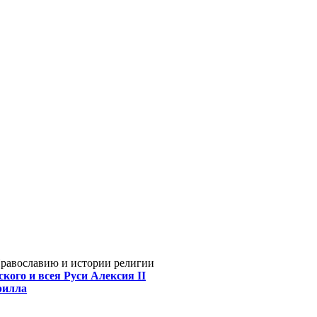
Православию и истории религии
кого и всея Руси Алексия II
рилла