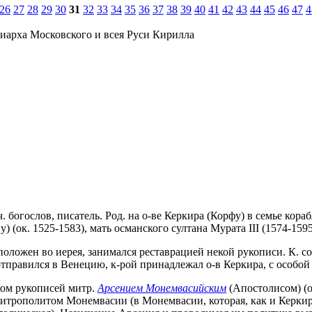
26
27
28
29
30
31
32
33
34
35
36
37
38
39
40
41
42
43
44
45
46
47
4
иарха Московского и всея Руси Кирилла
еч. богослов, писатель. Род. на о-ве Керкира (Корфу) в семье ко
 (ок. 1525-1583), мать османского султана Мурата III (1574-1595
коположен во иерея, занимался реставрацией некой рукописи. К. с
 отправился в Венецию, к-рой принадлежал о-в Керкира, с особо
ком рукописей митр.
Арсением Монемвасийским
(Апостолисом) (о
 митрополитом Монемвасии (в Монемвасии, которая, как и Керки