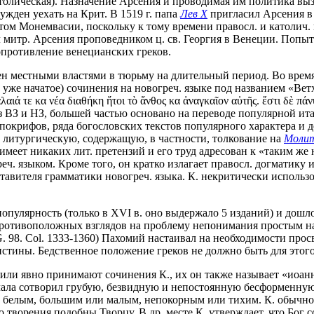
толическая). Назначение Арсения и проводимая им политика выз
жден уехать на Крит. В 1519 г. папа
Лев X
пригласил Арсения в 
литом Монемвасии, поскольку к тому времени правосл. и католич
чил митр. Арсения проповедником ц. св. Георгия в Венеции. Попы
опротивление венецианских греков.
 местными властями в тюрьму на длительный период. Во время пр
 уже начатое) сочинения на новогреч. языке под названием «Вет
 τε κα νέα διαθήκη ἤτοι τὸ ἄνθος κα ἀναγκαῖον αὐτῆς. ἔστι δὲ πάν
 НЗ, большей частью основано на переводе популярной итал. кн. «Fi
покрифов, ряда богословских текстов популярного характера и дел
4) литургическую, содержащую, в частности, толкование на
Молит
имеет никаких лит. претензий и его труд адресован к «таким же 
ч. языком. Кроме того, он кратко излагает правосл. догматику
ставителя грамматики новогреч. языка. К. некритически использ
пулярность (только в XVI в. оно выдержало 5 изданий) и дошл
ротивоположных взглядов на проблему непонимания простым наро
. 98. Col. 1333-1360) Пахомий настаивал на необходимости прос
истины. Бедственное положение греков не должно быть для этог
йно или явно принимают сочинения К., их он также называет «ио
ачала сотворил грубую, безвидную и непостоянную бесформенную 
 белым, большим или малым, непокорным или тихим. К. обычно 
что творения подобны Творцу. В др. месте К. утверждает, что Бог 