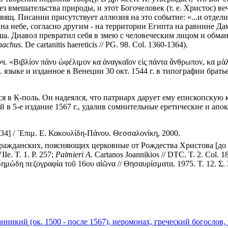
ез вмешательства природы, и этот Богочеловек (т. е. Христос) в
вящ. Писании присутствует аллюзия на это событие: «...и отделил 
на небе, согласно другим - на территории Египта на равнине Да
ша. Диавол превратил себя в змею с человеческим лицом и обману
achus.
De cartanitis haereticis // PG. 98. Col. 1360-1364).
Βιβλίον πάνυ ὠφέλιμον κα ἀναγκαῖον εἰς πάντα ἄνθρωπον, κα μάλιστ
реч. языке и изданное в Венеции 30 окт. 1544 г. в типографии бр
я в К-поль. Он надеялся, что патриарх дарует ему епископскую 
 в 5-е издание 1567 г., удалив сомнительные еретические и апок
34] / ᾿Επιμ. Ε. Κακουλίδη-Πάνου. Θεσσαλονίκη, 2000.
жданских, поясняющих церковные от Рождества Христова [до 1898 
IIe. T. 1. P. 257;
Palmieri A.
Cartanos Joannikios // DTC. T. 2. Col. 
ημώδη πεζογραφία τοῦ 16ου αἰῶνα // Θησαυρίσματα. 1975. Τ. 12. Σ.
нникий (ок. 1500 - после 1567), иеромонах, греческий богослов,