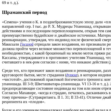
69 и т. д.).
Шраманский период
«Семена» учения о К. в позднебрахманистскую эпоху дали «пл
направлений сер. I тыс. до Р. Х. Мудрецы Упанишад, открывш
действиями и последующим перевоплощением, открыв тем самы
преимущественно буддийские и джайнские источники. Материа
реинкарнации, утверждая, что индивид после физической смерт
Маккхали
Госалой
отрицали закон воздаяния, но признавали р
должна пройти через великое множество перевоплощений в теч
необходимостью, с какой брошенный на землю моток пряжи раз
Кассапы, утверждавшего в противовес учителям Упанишад, что
считавшего в нек-ром согласии с ними, что никакие действия (
Среди тех, кто признают закон воздаяния и реинкарнации, раз
круговороте бытия, месте страдания (
духкха
), в котором индив
«чистотой», достижимой практикой йогического тренинга: кон
упанишада. III 3-9; Шветашватара-упанишада. VI 13-16 и т. д.)
предопределяющие состояние индивида на том или ином отрезке
Согласно Махавире, «когда я страдаю, печалюсь, раскаиваюсь в
тому причина» (Сутракританга. II 1. 31; II 33-41). Отличие д
реципиента их «плодов».
Будде и его ученикам принадлежал наиболее весомый вклад в п