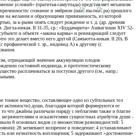
овение условий» (пратитья-самутпада) представляет механизм
 причинности: сознание и эмбрион (na
ma-ru
pa) прошлого
ми на желания и образующими привязанность, из которой
ью, за к-рыми опять следует рождение и т. д. (др. древняя
 Дигха-никая. II 31-35, ср.: «Буддачарита» Ашвагхоши XIV 52-
 субъекте и объекте «закона кармы» и реинкарнаций следует
 это делает вместо него другой (Самъютта-никая. II 20). В
 профанической т. зр., индивид А) к другому (с
ования.
изм, отрицающий значение аккумуляции плодов
ождении состояний индивида, и прототеистическому
ство расплачиваться за поступки другого (см., напр.:
льными.
ное тонкое вещество, составляющее одно из субтильных тел
ат активности) души, благодаря которой формируются ее
 то что джайны различали наряду с неблагими также и благие
ся загрязнителями и исказителями сущностных атрибутов души -
ывали 8 основных видов со множеством разновидностей: 5
яния); 28 затмевают воззрение и поведение; 4 устанавливают
сть или незнатность воплощения; 5 задерживают «достижения»