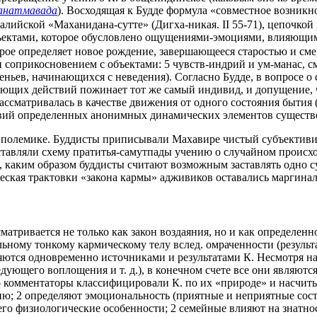
анатмавада
). Восходящая к Будде формула «совместное возникн
алийской «Маханидана-сутте» (Дигха-никая. II 55-71), цепочкой
объектами, которое обусловлено ощущениями-эмоциями, влияющи
-рое определяет новое рождение, завершающееся старостью и смерт
соприкосновением с объектами: 5 чувств-индрий и ум-манас, см.
веньев, начинающихся с неведения). Согласно Будде, в вопросе о
ующих действий пожинает тот же самый индивид, и допущение, что
сматривалась в качестве движения от одного состояния бытия (с
йствий определенных анонимных динамических элементов существ
 в полемике. Буддисты приписывали Махавире чистый субъектив
тавляли схему пратитья-самутпады учению о случайном происх
аким образом буддисты считают возможным заставлять одно суще
ическая трактовки «закона кармы» адживиков оставались маргина
матривается не только как закон воздаяния, но и как определен
льному тонкому кармическому телу вслед. омраченности (результ
яются одновременно источниками и результатами К. Несмотря на
едующего воплощения и т. д.), в конечном счете все они являют
го комментаторы классифицировали К. по их «природе» и насчит
ю; 2 определяют эмоциональность (приятные и неприятные состо
го физиологические особенности; 2 семейные влияют на знатно