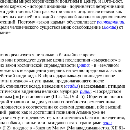
ажнейшим мировоззренческим понятием в Центр. и Юго-Вост.
аконом кармы»: «история индивида» подчиняется детерминации,
ми действиями. Они рассматриваются инд. мыслителями как
есконечных жизней: в каждой следующей жизни «плодоношение»
потенций. Поэтому «закон кармы» обусловливает
реинкарнации
,
 цели человеческого существования: освобождение (
мокша
) от
дание.
ство реализуется не только в ближайшее время:
но или преследует дурные цели) последствия «вызревают» в
х закон космической справедливости (
рита
) - в «земляном
озможность возвращения умерших на землю предполагалась до
 действий индивида. В «Брихадараньяка-упанишаде» новое
«пути предков» - пути дыма, предполагающего после
й, становятся вслед. неведения (
авидья
) насекомыми, птицами
мистическим видением великих мудрецов-
риши
: «Посредством
вым [он] и становится» (III 2. 14; IV 4. 5). Обретение нового
одной травинки на другую или способности ремесленника
воплощается в соответствии со своими деяниями, ибо высший
ний, равно как и достигший познания Атмана уже не
ствия «пути предков»: те, кто отличились благим поведением,
она собаки, свиньи или находящегося за границами
варн
(I 2), позднее в «Законах Ману» (Манавадхамашастра. XII 61-