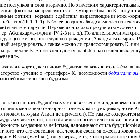
ние поступков и слов вторично. По этическим характеристикам к
кие факторы распределяются на 3 «корня» благой K.: отсутстви
язанные с этими «корнями»; действия, вырастающие из этих «к
благих (III 1. 1. 1). В более поздних абхидхармических текста
ые) и ни те ни другие. Первые из них дают результаты «собачьи
 ср. Абхидхарма-амрита. IV 2-3 и т. д.). По длительности мате
следующей жизни, последующих рождений (Абхидхарма-амрита IV 2
ный деградировать, а также можно ли трансформировать К. или и
, различали К. «проявленную» (vijñapti-karma) и «непроявленну
ревания».
ргаемая в «ортодоксальном» буддизме «квази-персона» (см. выше
оваторство - учение о «трансфере» К.: возможности
бодхисаттвы
логией классического буддизма.
 альтернативного буддийскому мировоззрению и одновременно в 
ются лишь ментально-сенсорно-физическими функциями, но не Ат
их плодам (к к-рым Атман не причастен). Но там же содержится 
удрым является тот, кто избавился от эгоистических желаний и 
избежность воздаяния за действия, напоминают стиль буддийской
 того, кто его совершил, как теленок среди множества коров на
рием Вьясы (V-VI вв.), где утверждается, что скрытая потенция 