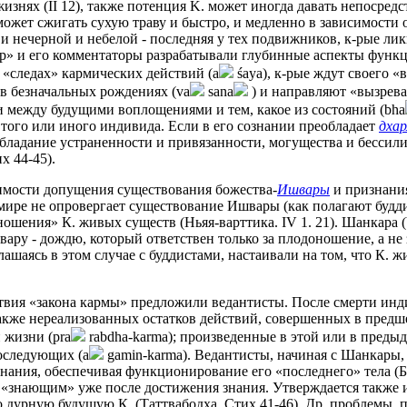
нях (II 12), также потенция K. может иногда давать непосредст
может сжигать сухую траву и быстро, и медленно в зависимости 
й и нечерной и небелой - последняя у тех подвижников, к-рые 
сутр» и его комментаторы разрабатывали глубинные аспекты фун
 «следах» кармических действий (a
śaya), к-рые ждут своего «
 в безначальных рождениях (va
sana
) и направляют «вызрева
ти между будущими воплощениями и тем, какое из состояний (bha
 того или иного индивида. Если в его сознании преобладает
дха
обладание устраненности и привязанности, могущества и бессил
х 44-45).
тимости допущения существования божества-
Ишвары
и признания
мире не опровергает существование Ишвары (как полагают буддис
шения» К. живых существ (Ньяя-варттика. IV 1. 21). Шанкара (VI
у - дождю, который ответствен только за плодоношение, а не за
глашаясь в этом случае с буддистами, настаивали на том, что К.
вия «закона кармы» предложили ведантисты. После смерти инди
 также нереализованных остатков действий, совершенных в пред
 жизни (pra
rabdha-karma); произведенные в этой или в предыд
оследующих (a
gamin-karma). Ведантисты, начиная с Шанкары, 
знания, обеспечивая функционирование его «последнего» тела (Бх
«знающим» уже после достижения знания. Утверждается также ид
го дурную будущую К. (Таттвабодха. Стих 41-46). Др. проблемы, 