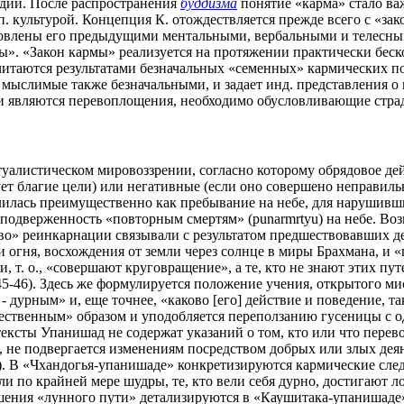
дии. После распространения
буддизма
понятие «карма» стало в
ап. культурой. Концепция К. отождествляется прежде всего с «з
ловлены его предыдущими ментальными, вербальными и телесны
оды». «Закон кармы» реализуется на протяжении практически б
считаются результатами безначальных «семенных» кармических 
 мыслимые также безначальными, и задает инд. представления о
х и являются перевоплощения, необходимо обусловливающие стра
уалистическом мировоззрении, согласно которому обрядовое дей
ет благие цели) или негативные (если оно совершено неправиль
лилась преимущественно как пребывание на небе, для нарушивши
к подверженность «повторным смертям» (punarmrtyu) на небе. В
ество» реинкарнации связывали с результатом предшествовавших
и огня, восхождения от земли через солнце в миры Брахмана, и 
т. о., «совершают круговращение», а те, кто не знают этих путе
 45-46). Здесь же формулируется положение учения, открытого 
 дурным» и, еще точнее, «каково [его] действие и поведение, тако
стественным» образом и уподобляется переползанию гусеницы с 
тексты Упанишад не содержат указаний о том, ктo или чтo пере
, не подвергается изменениям посредством добрых или злых дея
2). В «Чхандогья-упанишаде» конкретизируются кармические след
и по крайней мере шудры, те, кто вели себя дурно, достигают л
шения «лунного пути» детализируются в «Каушитака-упанишаде» 