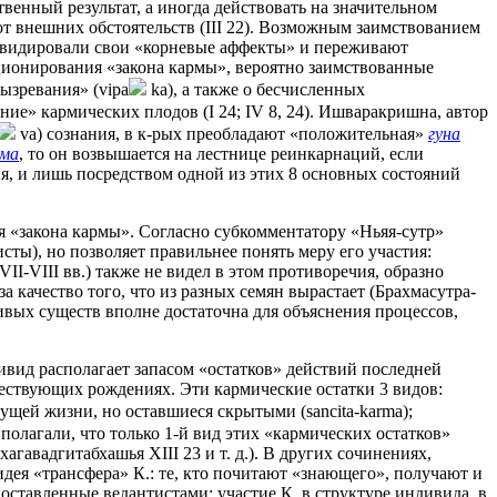
венный результат, а иногда действовать на значительном
от внешних обстоятельств (III 22). Возможным заимствованием
ликвидировали свои «корневые аффекты» и переживают
кционирования «закона кармы», вероятно заимствованные
вызревания» (vipa
ka), а также о бесчисленных
ние» кармических плодов (I 24; IV 8, 24). Ишваракришна, автор
vа) сознания, в к-рых преобладают «положительная»
гуна
рма
, то он возвышается на лестнице реинкарнаций, если
ия, и лишь посредством одной из этих 8 основных состояний
 «закона кармы». Согласно субкомментатору «Ньяя-сутр»
ты), но позволяет правильнее понять меру его участия:
I-VIII вв.) также не видел в этом противоречия, образно
 качество того, что из разных семян вырастает (Брахмасутра-
 живых существ вполне достаточна для объяснения процессов,
вид располагает запасом «остатков» действий последней
шествующих рождениях. Эти кармические остатки 3 видов:
ущей жизни, но оставшиеся скрытыми (sancita-karma);
полагали, что только 1-й вид этих «кармических остатков»
агавадгитабхашья XIII 23 и т. д.). В других сочинениях,
ея «трансфера» К.: те, кто почитают «знающего», получают и
поставленные ведантистами: участие К. в структуре индивида, в