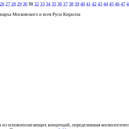
26
27
28
29
30
31
32
33
34
35
36
37
38
39
40
41
42
43
44
45
46
47
4
иарха Московского и всея Руси Кирилла
 одна из основополагающих концепций, определившая космологиче