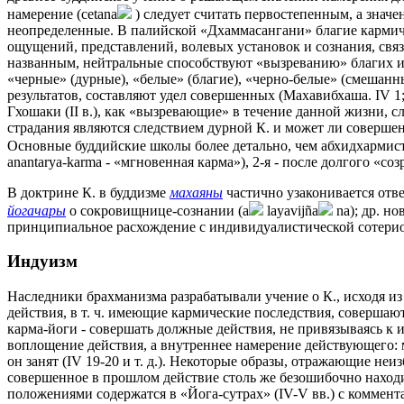
намерение (cetana
) следует считать первостепенным, а значе
неопределенные. В палийской «Дхаммасангани» благие кармичес
ощущений, представлений, волевых установок и сознания, св
названным, нейтральные способствуют «вызреванию» благих и не
«черные» (дурные), «белые» (благие), «черно-белые» (смешанн
результатов, составляют удел совершенных (Махавибхаша. IV 1;
Гхошаки (II в.), как «вызревающие» в течение данной жизни, 
страдания являются следствием дурной К. и может ли совершен
Основные буддийские школы более детально, чем абхидхармисты
anantarya-karma - «мгновенная карма»), 2-я - после долгого «соз
В доктрине К. в буддизме
махаяны
частично узаконивается отве
йогачары
о сокровищнице-сознании (a
layavijña
na); др. н
принципиальное расхождение с индивидуалистической сотерио
Индуизм
Наследники брахманизма разрабатывали учение о К., исходя из
действия, в т. ч. имеющие кармические последствия, соверша
карма-йоги - совершать должные действия, не привязываясь к 
воплощение действия, а внутреннее намерение действующего: м
он занят (IV 19-20 и т. д.). Некоторые образы, отражающие не
совершенное в прошлом действие столь же безошибочно находит
положениями содержатся в «Йога-сутрах» (IV-V вв.) с коммента