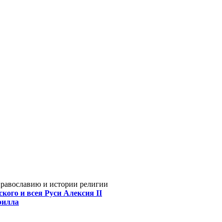
Православию и истории религии
кого и всея Руси Алексия II
рилла