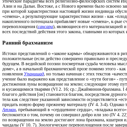
этические парадигмы всех религиозно-философских систем Ин
Азии и на Дальн. Востоке, а с Нового времени было освоено з
при которой характеристики настоящей жизни индивида обус
«семена», а результирующие характеристики жизни - как «пл
накопленного потенциала прибавляет новые «семена», к-рые 
перевоплощения (
сансара
), являющиеся его материализацией и
всех последствий действия этого закона, главными из которы
Ранний брахманизм
Истоки
представлений о «законе кармы» обнаруживаются в рит
положительные (если действо совершено правильно и преследу
будущем. В ведийской поэзии посмертная судьба человека мыс
доме», а в начальной брахманической прозе помимо этого - ка
появления
Упанишад
, но только начиная с этих текстов «кач
учение было выражено как представление о «пути богов» - пут
достижения луны возвращение на землю; следующие этому пути, 
и кусающимися тварями (VI 2. 16; ср.: Джайминия-брахмана. I
благого действия [он] становится благим, посредством дурного -
тела как следствие указанной зависимости осуществляется «е
придать новую форму прежнему материалу (IV 4. 3-4). Однако 
Атман
, пребывающий в «сердцевине сердца», «владыка всего»
беспокоится о том, почему он совершил добро или зло (IV 4. 2
по возвращении на землю достигают лона брахмана, кшатрия ил
чандалы (V 10. 7). Зоологические перевоплощения после завер