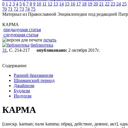
0
1
2
3
4
5
6
7
8
9
10
11
12
13
14
15
16
17
18
19
20
21
22
23
24
25
70
71
72
73
74
75
Материал из Православной Энциклопедии под редакцией Патр
КАРМА
предыдущая статья
следующая статья
печать
библиотека
31
, С. 214-217
опубликовано:
2 октября 2017г.
Содержание
Ранний брахманизм
Шраманский период
Джайнизм
Буддизм
Индуизм
КАРМА
[санскр. karman; пали kamma; обряд, действие, деяние, акт],