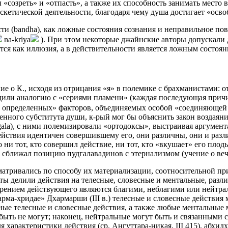
ы «созреть» и «отпасть», а также их способность занимать место
скетической деятельности, благодаря чему душа достигает «осво
и (bandha), как ложные состояния сознания и неправильное пове
na-kriya
). При этом некоторые джайнские авторы допускали де
тся как иллюзия, а в действительности является ложным состоя
ние о К., исходя из отрицания «я» в полемике с брахманистами: о
или аналогию с «сериями пламени» (каждая последующая причин
и определенных» факторов, объединяемых особой «соединяющей 
нного субститута души, к-рый мог бы объяснить закон воздаяни
ala), c ними полемизировали «ортодоксы», выстраивая аргумен
ствия идентичен совершившему его, они различны, они и различ
о ни тот, кто совершил действие, ни тот, кто «вкушает» его плод
Р. Х.) сближал позицию пудгалавадинов с этернализмом (учение о ве
атривались по способу их материализации, соотносительной при
ты делили действия на телесные, словесные и ментальные, разл
мерением действующего являются благими, неблагими или нейтрал
арма-хридае» Дхармарши (III в.) телесные и словесные действия
ные телесные и словесные действия, а также любые ментальные 
ть не могут; наконец, нейтральные могут быть и связанными с а
характеристики действия (ср. Ангуттара-никая. III 415), абхид