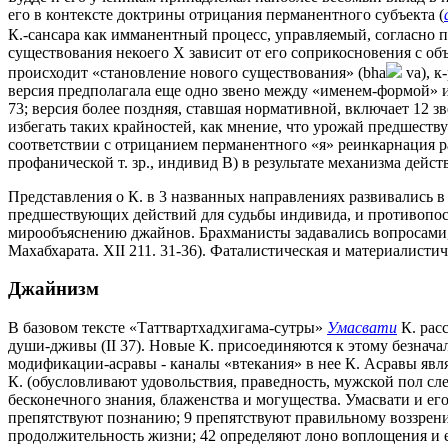
его в контексте доктрины отрицания перманентного субъекта (
К.-сансара как имманентный процесс, управляемый, согласно п
существования некоего Х зависит от его соприкосновения с 
происходит «становление нового существования» (bha
va), к
версия предполагала еще одно звено между «именем-формой» и 
73; версия более поздняя, ставшая нормативной, включает 12 з
избегать таких крайностей, как мнение, что урожай предшеств
соответствии с отрицанием перманентного «я» реинкарнация рас
профанической т. зр., индивид В) в результате механизма де
Представления о К. в 3 названных направлениях развивались
предшествующих действий для судьбы индивида, и противопос
мирообъяснению джайнов. Брахманисты задавались вопросами, к
Махабхарата. XII 211. 31-36). Фаталистическая и материалист
Джайнизм
В базовом тексте «Таттвартхадхигама-сутры»
Умасвати
К. расс
души-дживы (II 37). Новые К. присоединяются к этому безнача
модификации-асравы - каналы «втекания» в нее К. Асравы явл
К. (обусловливают удовольствия, праведность, мужской пол сл
бесконечного знания, блаженства и могущества. Умасвати и е
препятствуют познанию; 9 препятствуют правильному воззрени
продолжительность жизни; 42 определяют лоно воплощения и е