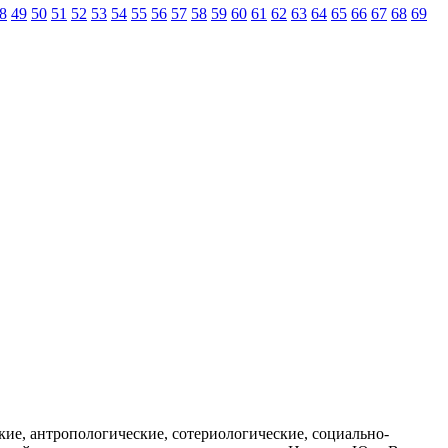
8
49
50
51
52
53
54
55
56
57
58
59
60
61
62
63
64
65
66
67
68
69
ские, антропологические, сотериологические, социально-