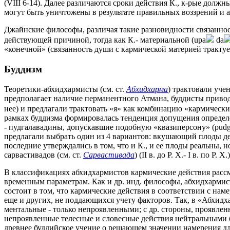
(VIII 6-14). Далее различаются сроки действия К., к-рые должн
могут быть уничтожены в результате правильных воззрений и а
Джайнские философы, различая такие разновидности связанност
действующей причиной, тогда как К.- материальной (upa
da
«конечной» (связанность души с кармической материей трактуе
Буддизм
Теоретики-абхидхармисты (см. ст.
Абхидхарма
) трактовали уче
предполагает наличие перманентного Атмана, буддисты привод
нее) и предлагали трактовать «я» как комбинацию «кармическ
рамках буддизма формировалась тенденция допущения определе
- пудгалавадины, допускавшие подобную «квазиперсону» (pudg
предлагали выбрать один из 4 вариантов: вкушающий плоды дей
последние утверждались в том, что и К., и ее плоды реальны, н
сарвастивадов (см. ст.
Сарвастивада
) (II в. до Р. Х.- I в. по 
В классификациях абхидхармистов кармические действия рассм
временным параметрам. Как и др. инд. философы, абхидхармис
состоит в том, что кармические действия в соответствии с на
еще и других, не поддающихся учету факторов. Так, в «Абхидх
ментальные - только непроявленными; с др. стороны, проявлен
непроявленные телесные и словесные действия нейтральными бы
древнее буддийское учение о решающем значении намерения для 