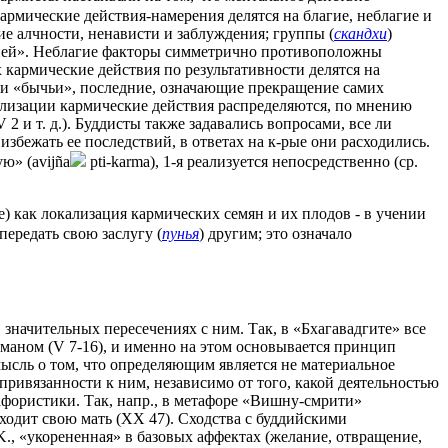
армические действия-намерения делятся на благие, неблагие и
е алчности, ненависти и заблуждения; группы (
скандхи
)
орней». Неблагие факторы симметрично противоположны
х кармические действия по результативности делятся на
» и «бычьи», последние, означающие прекращение самих
риализации кармические действия распределяются, по мнению
 и т. д.). Буддисты также задавались вопросами, все ли
збежать ее последствий, в ответах на к-рые они расходились.
ю» (avijña
pti-karma), 1-я реализуется непосредственно (ср.
) как локализация кармических семян и их плодов - в учении
передать свою заслугу (
пунья
) другим; это означало
значительных пересечениях с ним. Так, в «Бхагавадгите» все
маном (V 7-16), и именно на этом основывается принцип
мысль о том, что определяющим является не материальное
привязанности к ним, независимо от того, какой деятельностью
 афористики. Так, напр., в метафоре «Вишну-смрити»
ходит свою мать (ХХ 47). Сходства с буддийскими
K., «укорененная» в базовых аффектах (желание, отвращение,