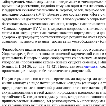
заблуждение), может ощущаться в «видимых» и «невидимых» жиз
временном расстоянии, подобно тому как один и тот же огонь 
у буддистов считают различение К. черной, белой, черно-бело
последнее рождение (IV 8). Вместе с тем составитель «Йога-
буддистами из доклассической йоги. Таково учение о сокрытых
бессознательных состояниях сознания, которые накапливаются
«Санкхья-карики» (IV-V вв.), задавался вопросом о зависимос
саттва или «отрицательная» тамас, является определяющим для
адхарма - деградирует; соответствующие результаты имеет пре
сознания - истинного знания - достигается «освобождение» (сти
Философские школы разделились в ответе на вопрос о совмес
Уддьотакаре, действие закона автономной кармической силы в 
деятельность Ишвары в мире сообразуется со временем «плодоно
уподобляя «прорастание кармы» живых существ семенам, а Ишвар
бхашья. II 1. 34-36, ср.: II 3. 41-42). Представители
мимансы
, со
происходящих в мире, и без теистических допущений.
Новую терминологию в связи с временными параметрами дейст
жизни (anusaya) в виде потенциальных «следов» (санскара), а
предопределенные к конечной реализации в течение настоящей
аккумулированные в этой жизни, но должные плодоносить в п
«устойчив»: К. сохраняется даже у того, кто достиг истинного 
приписываемых Шанкаре, 3-я разновидность К.- производимая 
его кармическую заслугу, а те, кто ненавидят его, наследуют е