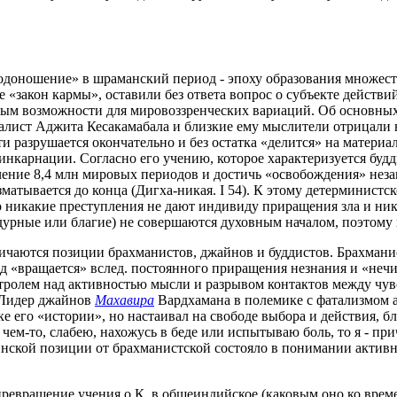
одоношение» в шраманский период - эпоху образования множест
ие «закон кармы», оставили без ответа вопрос о субъекте дей
м возможности для мировоззренческих вариаций. Об основных 
лист Аджита Кесакамабала и близкие ему мыслители отрицали н
и разрушается окончательно и без остатка «делится» на материа
еинкарнации. Согласно его учению, которое характеризуется бу
ение 8,4 млн мировых периодов и достичь «освобождения» незав
матывается до конца (Дигха-никая. I 54). К этому детерминист
 никакие преступления не дают индивиду приращения зла и ник
дурные или благие) не совершаются духовным началом, поэтому не
личаются позиции брахманистов, джайнов и буддистов. Брахмани
ид «вращается» вслед. постоянного приращения незнания и «неч
тролем над активностью мысли и разрывом контактов между чувс
. Лидер джайнов
Махавира
Вардхамана в полемике с фатализмом 
 его «истории», но настаивал на свободе выбора и действия, бл
 чем-то, слабею, нахожусь в беде или испытываю боль, то я - при
жайнской позиции от брахманистской состояло в понимании актив
ревращение учения о К. в общеиндийское (каковым оно ко време