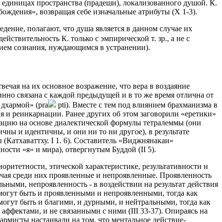
 в единицах пространства (прадеши), локализованного душой. К.
бождения», возвращая себе изначальные атрибуты (Х 1-3).
дение, полагают, что душа является в данном случае их
йствительность К. только с эмпирической т. зр., а не с
нием сознания, нуждающимся в устранении).
твечая на их основное возражение, что вера в воздаяние
но связана с каждой предыдущей и в то же время отлична от
дхармой» (pra
pti). Вместе с тем под влиянием брахманизма в
я и реинкарнации. Ранее других об этом заговорили «еретики»
тацию на основе диалектической формулы тетралеммы (они
ны и идентичны, и они ни то ни другое), в результате
ы (Катхаваттху. I 1. 6). Cоставитель «Виджнянакаи»
чности «я» и мира), отвергнутым Буддой (II 5).
оритетности, этической характеристике, результативности и
ичая среди них проявленные и непроявленные. Проявленность
ьными, непроявленность - в воздействии на результат действия
 могут быть и проявленными и непроявленными, тогда как
могут быть и благими, и дурными, и нейтральными, тогда как
ффектами, и не связанными с ними (III 33-37). Опираясь на
хармисты настаивали на том, что ментальное действие-