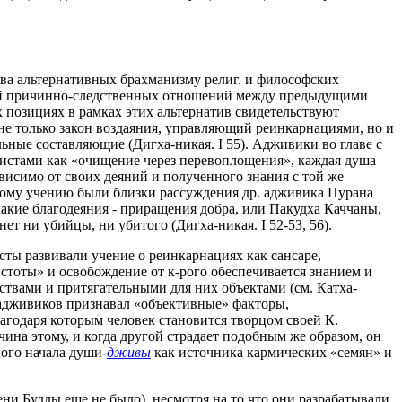
ва альтернативных брахманизму религ. и философских
ствий причинно-следственных отношений между предыдущими
позициях в рамках этих альтернатив свидетельствуют
е только закон воздаяния, управляющий реинкарнациями, но и
льные составляющие (Дигха-никая. I 55). Адживики во главе с
ддистами как «очищение через перевоплощения», каждая душа
исимо от своих деяний и полученного знания с той же
скому учению были близки рассуждения др. адживика Пурана
акие благодеяния - приращения добра, или Пакудха Каччаны,
т ни убийцы, ни убитого (Дигха-никая. I 52-53, 56).
сты развивали учение о реинкарнациях как сансаре,
истоты» и освобождение от к-рого обеспечивается знанием и
твами и притягательными для них объектами (см. Катха-
адживиков признавал «объективные» факторы,
агодаря которым человек становится творцом своей К.
чина этому, и когда другой страдает подобным же образом, он
ного начала души-
дживы
как источника кармических «семян» и
ни Будды еще не было), несмотря на то что они разрабатывали