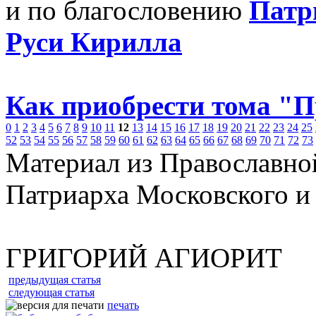
и по благословению
Патр
Руси Кирилла
Как приобрести тома "
0
1
2
3
4
5
6
7
8
9
10
11
12
13
14
15
16
17
18
19
20
21
22
23
24
25
52
53
54
55
56
57
58
59
60
61
62
63
64
65
66
67
68
69
70
71
72
73
Материал из Православно
Патриарха Московского и
ГРИГОРИЙ АГИОРИТ
предыдущая статья
следующая статья
печать