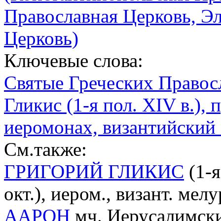
Православная Церковь, Э
Церковь)
Ключевые слова:
Святые Греческих Правос
Гликис (1-я пол. XIV в.), 
иеромонах, византийский 
См.также:
ГРИГОРИЙ ГЛИКИС
(1-я
окт.), иером., визант. мел
ААРОН
мч. Иерусалимский 