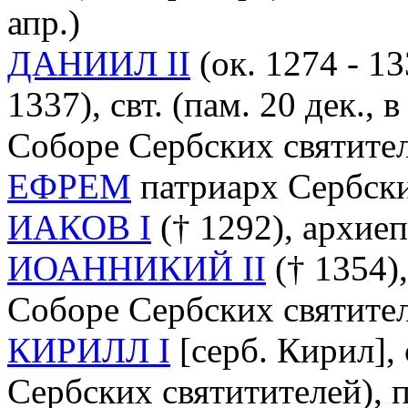
апр.)
ДАНИИЛ II
(ок. 1274 - 1
1337), свт. (пам. 20 дек.,
Соборе Сербских святите
ЕФРЕМ
патриарх Сербский
ИАКОВ I
(† 1292), архиеп
ИОАННИКИЙ II
(† 1354), 
Соборе Сербских святите
КИРИЛЛ I
[серб. Кирил], с
Сербских святитителей), 