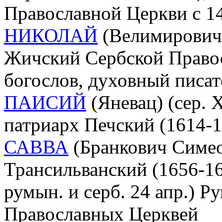
Православной Церкви с 140
НИКОЛАЙ
(Велимирович 
Жичский Сербской Право
богослов, духовный писат
ПАИСИЙ
(Яневац) (сер. ХV
патриарх Печский (1614-1
САВВА
(Бранкович Симеон
Трансильванский (1656-165
румын. и серб. 24 апр.) 
Православных Церквей