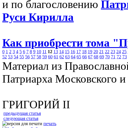
и по благословению
Патр
Руси Кирилла
Как приобрести тома "
0
1
2
3
4
5
6
7
8
9
10
11
12
13
14
15
16
17
18
19
20
21
22
23
24
25
52
53
54
55
56
57
58
59
60
61
62
63
64
65
66
67
68
69
70
71
72
73
Материал из Православно
Патриарха Московского и
ГРИГОРИЙ II
предыдущая статья
следующая статья
печать