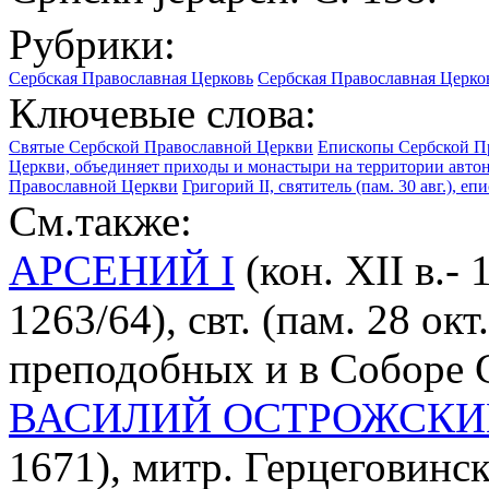
Рубрики:
Сербская Православная Церковь
Сербская Православная Церко
Ключевые слова:
Святые Сербской Православной Церкви
Епископы Сербской П
Церкви, объединяет приходы и монастыри на территории автон
Православной Церкви
Григорий II, святитель (пам. 30 авг.), еп
См.также:
АРСЕНИЙ I
(кон. XII в.-
1263/64), свт. (пам. 28 о
преподобных и в Соборе 
ВАСИЛИЙ ОСТРОЖСКИ
1671), митр. Герцеговинск