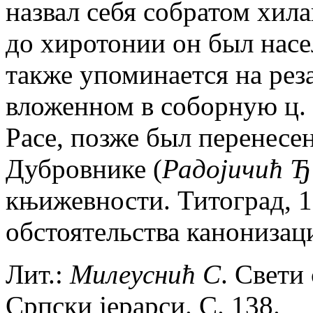
назвал себя собратом хил
до хиротонии он был насе
также упоминается на рез
вложенном в соборную ц. 
Расе, позже был перенесе
Дубровнике (
Радоjичић Ђ
књижевности. Титоград, 1
обстоятельства канонизац
Лит.:
Милеуснић
С
. Свети 
Српски jерарси. С. 138.