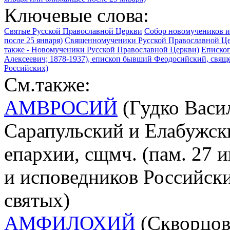
Ключевые слова:
Святые Русской Православной Церкви
Собор новомучеников и
после 25 января)
Священномученики Русской Православной Ц
также - Новомученики Русской Православной Церкви)
Епископ
Алексеевич; 1878-1937), епископ бывший Феодосийский, свяще
Российских)
См.также:
АМВРОСИЙ
(Гудко Васил
Сарапульский и Елабужск
епархии, сщмч. (пам. 27 
и исповедников Российски
святых)
АМФИЛОХИЙ
(Скворцов