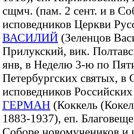
сщмч. (пам. 2 сент. и в С
исповедников Церкви Рус
ВАСИЛИЙ
(Зеленцов Васи
Прилукский, вик. Полтавс
янв, в Неделю 3-ю по Пят
Петербургских святых, в
исповедников Российских 
ГЕРМАН
(Коккель (Кокел
1883-1937), еп. Благовеще
Соборе новомучеников и 