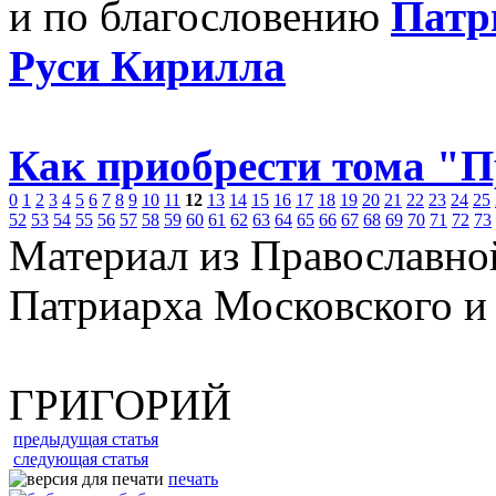
и по благословению
Патр
Руси Кирилла
Как приобрести тома "
0
1
2
3
4
5
6
7
8
9
10
11
12
13
14
15
16
17
18
19
20
21
22
23
24
25
52
53
54
55
56
57
58
59
60
61
62
63
64
65
66
67
68
69
70
71
72
73
Материал из Православно
Патриарха Московского и
ГРИГОРИЙ
предыдущая статья
следующая статья
печать