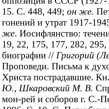
оппозиция в СССР (1927-1
15. С. 448, 449;
он же.
Пет
гонений и утрат 1917-1945
же
. Иосифлянство: течени
19, 22, 175, 177, 282, 295,
биографии //
Григорий (Ле
Проповеди. Письма к духо
Христа пострадавшие. Кн.
Ю., Шкаровский М. В.
Спр
мон-рей и соборов г. С.-П