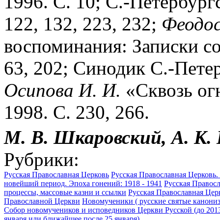
1996. С. 10; С.-Петербург
122, 132, 223, 232;
Феодос
воспоминания: Записки со
63, 202; Синодик С.-Петер
Осипова И. И.
«Сквозь ог
1998. С. 230, 266.
М. В. Шкаровский, А. К.
Рубрики:
Русская Православная Церковь
Русская Православная Церковь. 
новейший период. Эпоха гонений: 1918 - 1941
Русская Правос
процессы, массовые казни и ссылки
Русская Православная Цер
Православной Церкви
Новомученики ( русские святые канониз
Собор новомучеников и исповедников Церкви Русской (до 2013
января или ближайшее после 25 января)