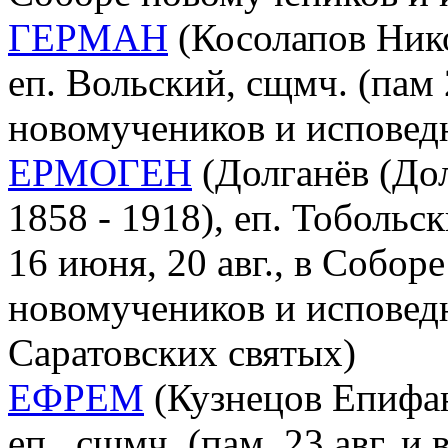
ГЕРМАН
(Косолапов Нико
еп. Вольский, сщмч. (пам 
новомучеников и исповед
ЕРМОГЕН
(Долганёв (До
1858 - 1918), еп. Тобольс
16 июня, 20 авг., в Собор
новомучеников и исповед
Саратовских святых)
ЕФРЕМ
(Кузнецов Епифан
еп., сщмч. (пам. 23 авг. 