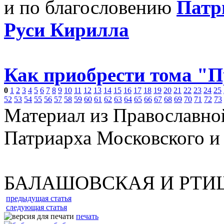
и по благословению
Патр
Руси Кирилла
Как приобрести тома "
0
1
2
3
4
5
6
7
8
9
10
11
12
13
14
15
16
17
18
19
20
21
22
23
24
25
52
53
54
55
56
57
58
59
60
61
62
63
64
65
66
67
68
69
70
71
72
73
Материал из Православно
Патриарха Московского и
БАЛАШОВСКАЯ И РТИ
предыдущая статья
следующая статья
печать