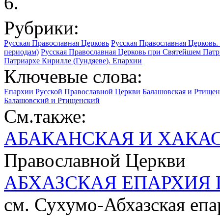
6.
Рубрики:
Русская Православная Церковь
Русская Православная Церковь. 
периодам)
Русская Православная Церковь при Святейшем Патр
Патриархе Кирилле (Гундяеве). Епархии
Ключевые слова:
Епархии Русской Православной Церкви
Балашовская и Ртищен
Балашовский и Ртищенский
См.также:
АБАКАНСКАЯ И ХАКА
Православной Церкви
АБХАЗСКАЯ ЕПАРХИЯ 
см. Сухумо-Абхазская епа