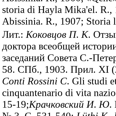
storia di Hayla Mika'el. R.
Abissinia. R., 1907; Storia l
Лит.:
Коковцов
П
.
К
. Отзы
доктора всеобщей истории
заседаний Совета С.-Петер
58. СПб., 1903. Прил. XI (
Conti
Rossini
C
. Gli studi e
cinquantenario di vita nazio
15-19;
Крачковский
И
.
Ю
.
№ 3. C. 531-540;
L
ü
thi
K
.