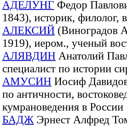
АДЕЛУНГ
Федор Павлови
1843), историк, филолог, 
АЛЕКСИЙ
(Виноградов А
1919), иером., ученый вос
АЛЯВДИН
Анатолий Павл
специалист по истории си
АМУСИН
Иосиф Давидови
по античности, востоковед
кумрановедения в России
БАДЖ
Эрнест Алфред Томп