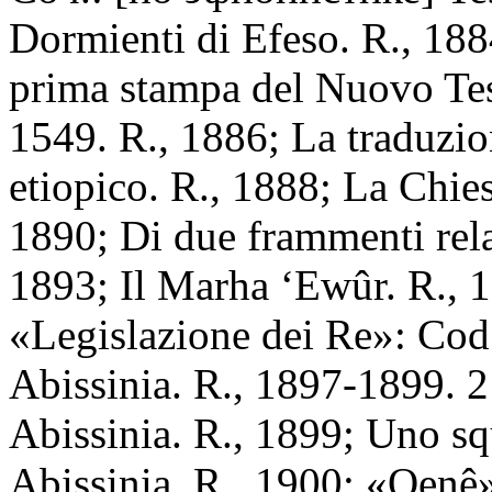
Dormienti di Efeso. R., 18
prima stampa del Nuovo Te
1549. R., 1886; La traduzio
etiopico. R., 1888; La Chies
1890; Di due frammenti relat
1893; Il Marha ‘Ewûr. R., 1
«Legislazione dei Re»: Cod. 
Abissinia. R., 1897-1899. 2 
Abissinia. R., 1899; Uno squ
Abissinia. R., 1900; «Qenê»