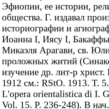
Эфиопии, ее истории, рел
общества. Г. издавал прои
историографии и агиогра
Иоанна I, Иясу I, Бакаффы,
Микаэля Арагави, св. Юли
проложных житий (Синакс
изучение др. лит-р христ.
1912 см.: RStO. 1913. T. 5.
L'opera orientalistica di I.
Vol. 15. P. 236-248). В на