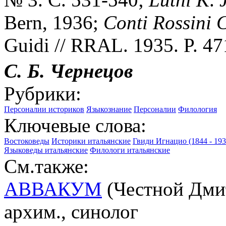
Bern, 1936;
Conti
Rossini
Guidi // RRAL. 1935. P. 47
С. Б. Чернецов
Рубрики:
Персоналии историков
Языкознание
Персоналии
Филология
Ключевые слова:
Востоковеды
Историки итальянские
Гвиди Игнацио (1844 - 19
Языковеды итальянские
Филологи итальянские
См.также:
АВВАКУМ
(Честной Дмит
архим., синолог