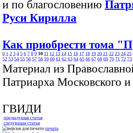
и по благословению
Патр
Руси Кирилла
Как приобрести тома "
0
1
2
3
4
5
6
7
8
9
10
11
12
13
14
15
16
17
18
19
20
21
22
23
24
25
52
53
54
55
56
57
58
59
60
61
62
63
64
65
66
67
68
69
70
71
72
73
Материал из Православно
Патриарха Московского и
ГВИДИ
предыдущая статья
следующая статья
печать