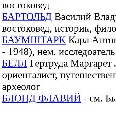
востоковед
БАРТОЛЬД
Василий Влади
востоковед, историк, фил
БАУМШТАРК
Карл Анто
- 1948), нем. исследоатель
БЕЛЛ
Гертруда Маргарет Л
ориенталист, путешествен
археолог
БЛОНД ФЛАВИЙ
- см. Б