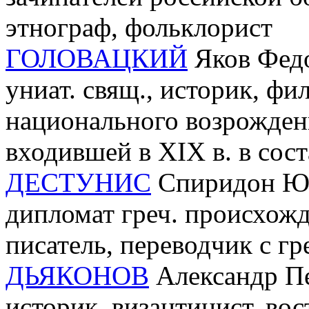
этнограф, фольклорист
ГОЛОВАЦКИЙ
Яков Федо
униат. свящ., историк, фи
национального возрожден
входившей в XIX в. в сос
ДЕСТУНИС
Спиридон Юрь
дипломат греч. происхожд
писатель, переводчик с гр
ДЬЯКОНОВ
Александр Пе
историк, византинист, вос