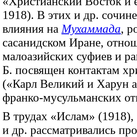
«Христианский Восток и е
1918). В этих и др. сочине
влияния на
Мухаммада
, р
сасанидском Иране, отно
малоазийских суфиев и ра
Б. посвящен контактам хр
(«Карл Великий и Харун а
франко-мусульманских отн
В трудах «Ислам» (1918)
и др. рассматривались пр