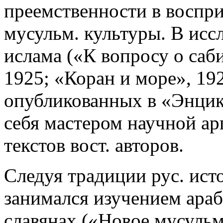
преемственности в воспр
мусульм. культуры. В исс
ислама («К вопросу о саб
1925; «Коран и море», 1925
опубликованных в «Энцик
себя мастером научной ар
текстов вост. авторов.
Следуя традиции рус. ист
занимался изучением араб
славянах («Новое мусульм