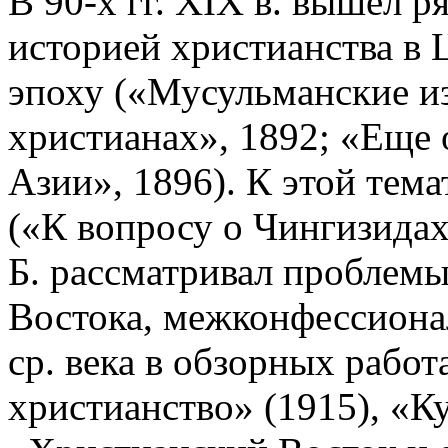
В 90-х гг. XIX в. вышел р
историей христианства в Ц
эпоху («Мусульманские из
христианах», 1892; «Еще 
Азии», 1896). К этой тема
(«К вопросу о Чингизидах-
Б. рассматривал проблемы
Востока, межконфессиона
ср. века в обзорных работ
христианство» (1915), «К