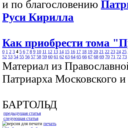
и по благословению
Патр
Руси Кирилла
Как приобрести тома "
0
1
2
3
4
5
6
7
8
9
10
11
12
13
14
15
16
17
18
19
20
21
22
23
24
25
52
53
54
55
56
57
58
59
60
61
62
63
64
65
66
67
68
69
70
71
72
73
Материал из Православно
Патриарха Московского и
БАРТОЛЬД
предыдущая статья
следующая статья
печать