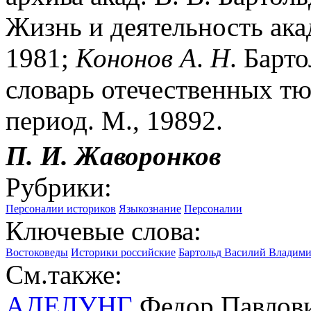
Жизнь и деятельность акад
1981;
Кононов
А
.
Н
. Барт
словарь отечественных т
период. М., 19892.
П. И. Жаворонков
Рубрики:
Персоналии историков
Языкознание
Персоналии
Ключевые слова:
Востоковеды
Историки российские
Бартольд Василий Владимир
См.также:
АДЕЛУНГ
Федор Павлови