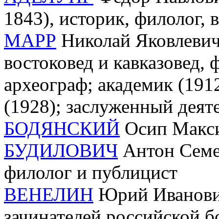
1843), историк, филолог, 
МАРР
Николай Яковлевич
востоковед и кавказовед, 
археограф; академик (191
(1928); заслуженный деяте
БОДЯНСКИЙ
Осип Макси
БУДИЛОВИЧ
Антон Семен
филолог и публицист
ВЕНЕЛИН
Юрий Иванович 
зачинателей российской б