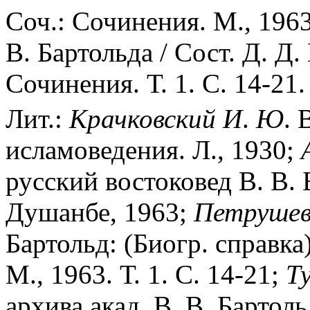
Соч.: Сочинения. М., 1963-
В. Бартольда / Сост. Д. Д.
Сочинения. Т. 1. С. 14-21.
Лит.:
Крачковский
И
.
Ю
. 
исламоведения. Л., 1930;
русский востоковед В. В. 
Душанбе, 1963;
Петрушев
Бартольд: (Биогр. справка)
М., 1963. Т. 1. С. 14-21;
Т
архива акад. В. В. Бартоль