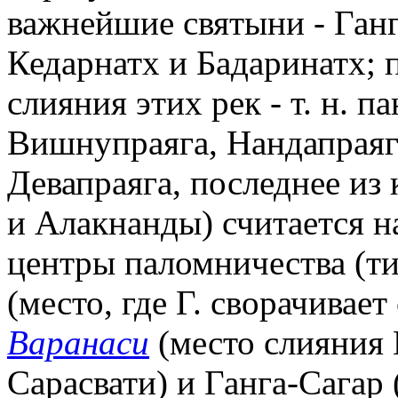
важнейшие святыни - Ган
Кедарнатх и Бадаринатх; 
слияния этих рек - т. н. п
Вишнупраяга, Нандапраяг
Девапраяга, последнее из
и Алакнанды) считается 
центры паломничества (ти
(место, где Г. сворачивает
Варанаси
(место слияния 
Сарасвати) и Ганга-Сагар 