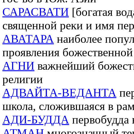
САРАСВАТИ
[богатая вод
священной реки и имя пе
AВАТАРА
наиболее попул
проявления божественной
АГНИ
важнейший божеств
религии
АДВАЙТА-ВЕДАНТА
пер
школа, сложившаяся в ра
АДИ-БУДДА
первобудда 
АТМАН
многозначный тер