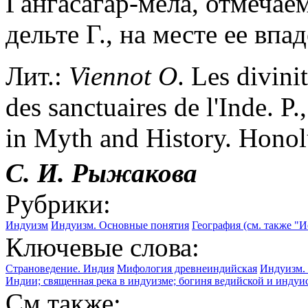
Гангасагар-мела, отмечаем
дельте Г., на месте ее впа
Лит.:
Viennot
O
. Les divini
des sanctuaires de l'Inde. P
in Myth and History. Honol
С. И. Рыжакова
Рубрики:
Индуизм
Индуизм. Основные понятия
География (см. также "И
Ключевые слова:
Страноведение. Индия
Мифология древнеиндийская
Индуизм.
Индии; священная река в индуизме; богиня ведийской и инду
См.также: