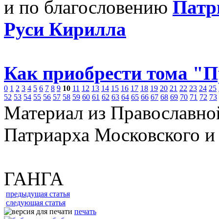
и по благословению
Патр
Руси Кирилла
Как приобрести тома "
0
1
2
3
4
5
6
7
8
9
10
11
12
13
14
15
16
17
18
19
20
21
22
23
24
25
52
53
54
55
56
57
58
59
60
61
62
63
64
65
66
67
68
69
70
71
72
73
Материал из Православно
Патриарха Московского и
ГАНГА
предыдущая статья
следующая статья
печать