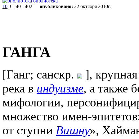
библиотека
10
, С. 401-402
опубликовано:
22 октября 2010г.
ГАНГА
[Ганг; санскр.
], крупная
река в
индуизме
, а также 
мифологии, персонифицир
множество имен-эпитетов
от ступни
Вишну
», Хаймав