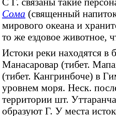
С Г. связаны такие персо
Сома
(священный напиток
мирового океана и хранит
то же ездовое животное, чт
Истоки реки находятся в 
Манасаровар (тибет. Мап
(тибет. Кангринбоче) в Ги
уровнем моря. Неск. пос
территории шт. Уттаранча
образуют Г. У места исто