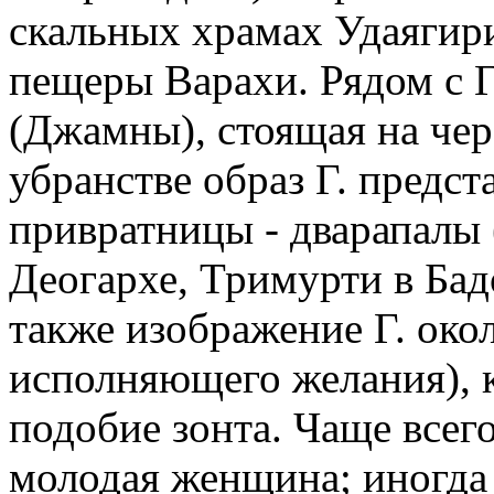
скальных храмах Удаягири
пещеры Варахи. Рядом с Г
(Джамны), стоящая на чер
убранстве образ Г. предст
привратницы - дварапалы 
Деогархе, Тримурти в Бад
также изображение Г. око
исполняющего желания), к
подобие зонта. Чаще всего
молодая женщина; иногда 