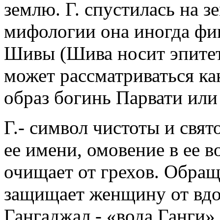
землю. Г. спустилась на 
мифологии она иногда фиг
Шивы (Шива носит эпитет 
может рассматриваться ка
образ богинь Парвати ил
Г.- символ чистоты и свят
ее имени, омовение в ее в
очищает от грехов. Обраще
защищает женщину от вдов
Гангаджал - «вода Ганги»