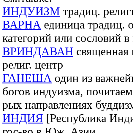
ИНДУИЗМ
традиц. рели
ВАРНА
единица традиц. 
категорий или сословий в
ВРИНДАВАН
священная 
религ. центр
ГАНЕША
один из важней
богов индуизма, почитаем
рых направлениях буддиз
ИНДИЯ
[Республика Инди
гос-во в Юж. Азии