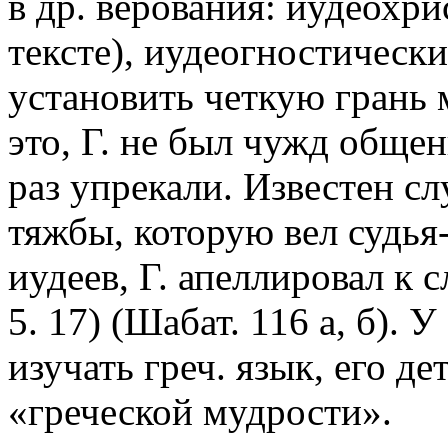
в др. верования: иудеохри
тексте), иудеогностически
установить четкую грань
это, Г. не был чужд общен
раз упрекали. Известен сл
тяжбы, которую вел судь
иудеев, Г. апеллировал к
5. 17)
(Шабат. 116 a, б). 
изучать греч. язык, его д
«греческой мудрости».