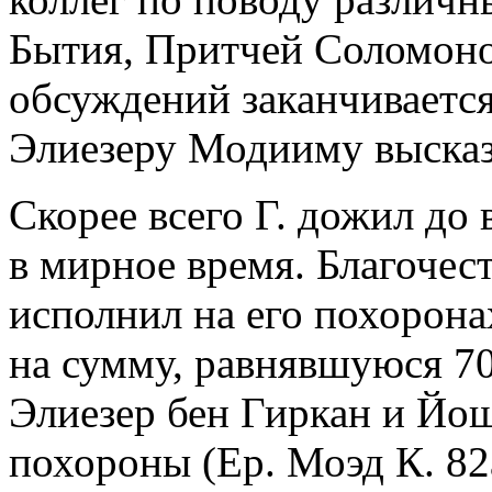
Бытия, Притчей Соломоно
обсуждений заканчивается
Элиезеру Модииму высказ
Скорее всего Г. дожил до
в мирное время. Благочес
исполнил на его похорон
на сумму, равнявшуюся 70 
Элиезер бен Гиркан и Йо
похороны (Ер. Моэд К. 82a