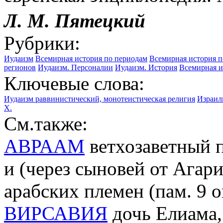
Л. М. Пятецкий
Рубрики:
Иудаизм
Всемирная история по периодам
Всемирная история п
регионов
Иудаизм. Персоналии
Иудаизм. История
Всемирная и
Ключевые слова:
Иудаизм раввинистический, монотеистическая религия
Израил
Х.
См.также:
АВРААМ
ветхозаветный п
и (через сыновей от Агар
арабских племен (пам. 9 о
ВИРСАВИЯ
дочь Елиама,