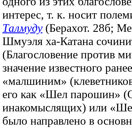
одного из этих благослов
интерес, т. к. носит поле
Талмуду
(Берахот. 28б; Ме
Шмуэля ха-Катана сочини
(Благословение против ми
значение известного ране
«малшиним» (клеветников
его как «Шел парошин» (
инакомыслящих) или «Шел
было направлено в основ