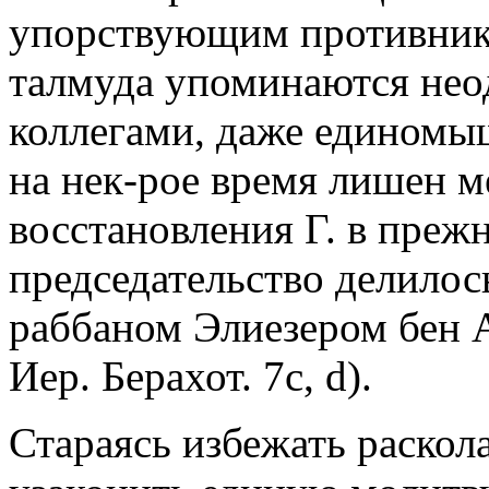
упорствующим противника
талмуда упоминаются неод
коллегами, даже единомыш
на нек-рое время лишен м
восстановления Г. в преж
председательство делилос
раббаном Элиезером бен Аз
Иер. Бeрахот. 7c, d).
Стараясь избежать раскола