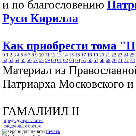
и по благословению
Патр
Руси Кирилла
Как приобрести тома "
0
1
2
3
4
5
6
7
8
9
10
11
12
13
14
15
16
17
18
19
20
21
22
23
24
25
52
53
54
55
56
57
58
59
60
61
62
63
64
65
66
67
68
69
70
71
72
73
Материал из Православно
Патриарха Московского и
ГАМАЛИИЛ II
предыдущая статья
следующая статья
печать